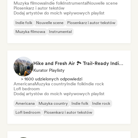
Muzyka filmowa
Indie folk
Instrumental
Nouvelle scene
Piosenkarz i autor tekstów
Dodaj artystów do moich wpływowych playlist
Indie folk
Nouvelle scene
Piosenkarz i autor tekstów
Muzyka filmowa
Instrumental
Hike and Fresh Air 🏞️ Trail-Ready Indie Folk & Acoustic
Kurator Playlisty
> 1600 udzielonych odpowiedzi
Americana
Muzyka country
Indie folk
Indie rock
Lofi bedroom
Dodaj artystów do moich wpływowych playlist
Americana
Muzyka country
Indie folk
Indie rock
Lofi bedroom
Piosenkarz i autor tekstów