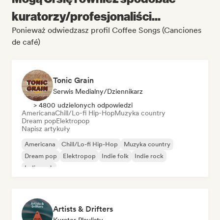
kuratorzy/profesjonaliści...
Ponieważ odwiedzasz profil Coffee Songs (Canciones
de café)
Tonic Grain
Serwis Medialny/Dziennikarz
> 4800 udzielonych odpowiedzi
Americana
Chill/Lo-fi Hip-Hop
Muzyka country
Dream pop
Elektropop
Napisz artykuły
Americana
Chill/Lo-fi Hip-Hop
Muzyka country
Dream pop
Elektropop
Indie folk
Indie rock
Indie rock
Artists & Drifters