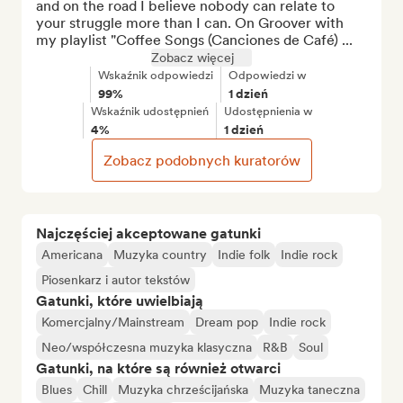
and on the road I believe nobody can relate to 
your struggle more than I can. On Groover with 
my playlist "Coffee Songs (Canciones de Café) ...
Zobacz więcej
Wskaźnik odpowiedzi
Odpowiedzi w
99%
1 dzień
Wskaźnik udostępnień
Udostępnienia w
4%
1 dzień
Zobacz podobnych kuratorów
Najczęściej akceptowane gatunki
Americana
Muzyka country
Indie folk
Indie rock
Piosenkarz i autor tekstów
Gatunki, które uwielbiają
Komercjalny/Mainstream
Dream pop
Indie rock
Neo/współczesna muzyka klasyczna
R&B
Soul
Gatunki, na które są również otwarci
Blues
Chill
Muzyka chrześcijańska
Muzyka taneczna