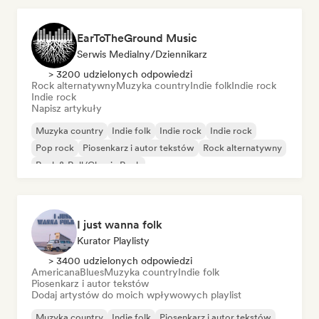
EarToTheGround Music
Serwis Medialny/Dziennikarz
> 3200 udzielonych odpowiedzi
Rock alternatywny
Muzyka country
Indie folk
Indie rock
Indie rock
Napisz artykuły
Muzyka country
Indie folk
Indie rock
Indie rock
Pop rock
Piosenkarz i autor tekstów
Rock alternatywny
Rock & Roll/Classic Rock
I just wanna folk
Kurator Playlisty
> 3400 udzielonych odpowiedzi
Americana
Blues
Muzyka country
Indie folk
Piosenkarz i autor tekstów
Dodaj artystów do moich wpływowych playlist
Muzyka country
Indie folk
Piosenkarz i autor tekstów