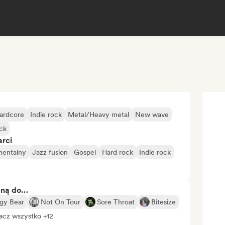
ardcore
Indie rock
Metal/Heavy metal
New wave
ck
arci
mentalny
Jazz fusion
Gospel
Hard rock
Indie rock
bną do…
gy Bear
Not On Tour
Sore Throat
Bitesize
acz wszystko +12