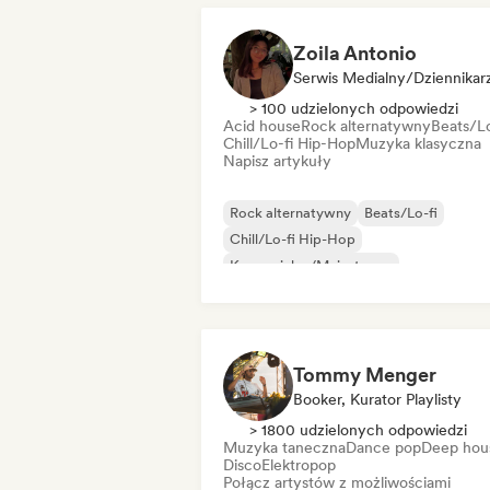
Zoila Antonio
Serwis Medialny/Dziennikar
> 100 udzielonych odpowiedzi
Acid house
Rock alternatywny
Beats/Lo
Chill/Lo-fi Hip-Hop
Muzyka klasyczna
Napisz artykuły
Rock alternatywny
Beats/Lo-fi
Chill/Lo-fi Hip-Hop
Komercjalny/Mainstream
Muzyka taneczna
Disco
Dream pop
House
Tommy Menger
Booker, Kurator Playlisty
> 1800 udzielonych odpowiedzi
Muzyka taneczna
Dance pop
Deep hou
Disco
Elektropop
Połącz artystów z możliwościami