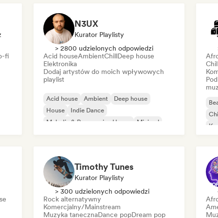
N3UX
z
Kurator Playlisty
> 2800 udzielonych odpowiedzi
-fi
Acid house
Ambient
Chill
Deep house
Afr
Elektronika
Chi
Dodaj artystów do moich wpływowych
Kom
playlist
Pod
muz
Acid house
Ambient
Deep house
Bea
House
Indie Dance
Chi
Melodic & Progressive House
Minimal
Ko
Organic house/Downtempo
Da
Timothy Tunes
Kurator Playlisty
> 300 udzielonych odpowiedzi
se
Rock alternatywny
Afr
Komercjalny/Mainstream
Ame
Muzyka taneczna
Dance pop
Dream pop
Muz