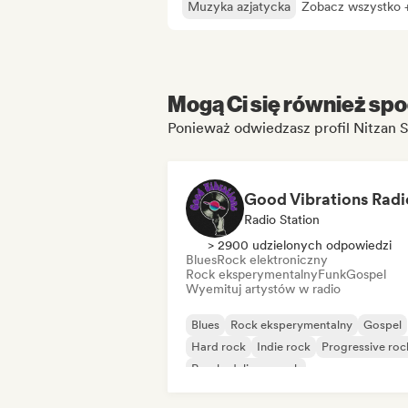
Muzyka azjatycka
Zobacz wszystko 
Mogą Ci się również spo
Good Vibrations Radi
Radio Station
> 2900 udzielonych odpowiedzi
Blues
Rock elektroniczny
Rock eksperymentalny
Funk
Gospel
Wyemituj artystów w radio
Blues
Rock eksperymentalny
Gospel
Hard rock
Indie rock
Progressive roc
Psychedeliczny rock
Rock & Roll/Classic Rock