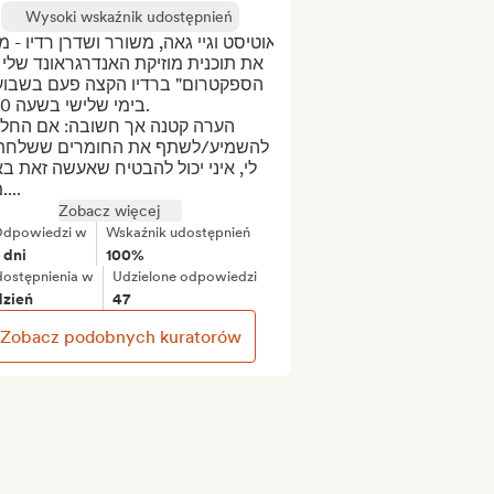
Wysoki wskaźnik udostępnień
בימי.

מיידי....
Zobacz więcej
dpowiedzi w
Wskaźnik udostępnień
 dni
100%
ostępnienia w
Udzielone odpowiedzi
dzień
47
Zobacz podobnych kuratorów