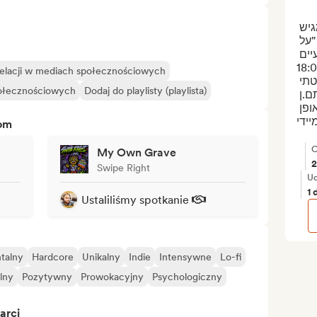
אוטיסט וגיי גאה, משורר ושדרן רדיו - מגיש 
את תוכנית מוזיקת האנדרגראונד שלי "על 
הספקטרום" ברדיו הקצה פעם בשבועיים 
 שלישי בשעה 18:00
relacji w mediach społecznościowych
הערה קטנה אך חשובה: אם החלטתי 
połecznościowych
Dodaj do playlisty (playlista)
להשמיע/לשתף את החומרים ששלחתם.ן 
לי, איני יכול להבטיח שאעשה זאת באופן 
tom
O
My Own Grave
2
Swipe Right
Ud
1 
Ustaliliśmy spotkanie
talny
Hardcore
Unikalny
Indie
Intensywne
Lo-fi
lny
Pozytywny
Prowokacyjny
Psychologiczny
arci