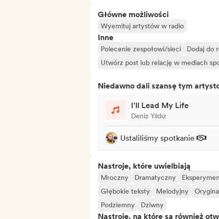
Główne możliwości
Wyemituj artystów w radio
Inne
Polecenie zespołowi/sieci
Dodaj do 
Utwórz post lub relację w mediach s
Niedawno dali szansę tym artys
I'll Lead My Life
Deniz Yıldız
Ustaliliśmy spotkanie
Nastroje, które uwielbiają
Mroczny
Dramatyczny
Eksperymen
Głębokie teksty
Melodyjny
Orygina
Podziemny
Dziwny
Nastroje, na które są również otw