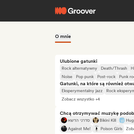
O mnie
Ulubione gatunki
Rock alternatywny
Death/Thrash
H
Noise
Pop punk
Post-rock
Punk ro
Gatunki, na które są również otw
Eksperymentalny jazz
Rock ekspery
Zobacz wszystko +4
Chcą otrzymywać muzykę podo
סדרני הדשא
Bikini Kill
Hug
Against Me!
Poison Girls
Zob