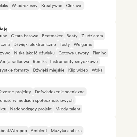
laks
Współczesny
Kreatywne
Ciekawe
iają
tune
Gitara basowa
Beatmaker
Beaty
Z udziałem
yczna
Dźwięki elektroniczne
Testy
Wulgarne
 żywo
Niska jakość dźwięku
Gotowe utwory
Pianino
ersja radioowa
Remiks
Instrumenty smyczkowe
ystkie formaty
Dźwięki miejskie
Klip wideo
Wokal
czesne projekty
Doświadczenie sceniczne
ecność w mediach społecznościowych
aktu
Nadchodzący projekt
Młody talent
obeat/Afropop
Ambient
Muzyka arabska