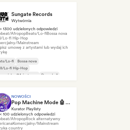
Sungate Records
Wytwórnia
> 1300 udzielonych odpowiedzi
obeat/Afropop
Beats/Lo-fi
Bossa nova
ll/Lo-fi Hip-Hop
ercjalny/Mainstream
pisz umowę z artystami lub wydaj ich
ykę
ts/Lo-fi
Bossa nova
ll/Lo-fi Hip-Hop
mercjalny/Mainstream
Dancehall
nce pop
Hip-hop
Pop-soul
NOWOŚCI
Pop Machine Mode 🤖 AI Music, Indie Pop & Dream Pop
Kurator Playlisty
< 100 udzielonych odpowiedzi
obeat/Afropop
Rock alternatywny
ricana
Komercjalny/Mainstream
yka country