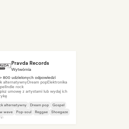
Pravda Records
Wytwórnia
> 800 udzielonych odpowiedzi
k alternatywny
Dream pop
Elektronika
pel
Indie rock
pisz umowę z artystami lub wydaj ich
ykę
ck alternatywny
Dream pop
Gospel
w wave
Pop-soul
Reggae
Shoegaze
ul