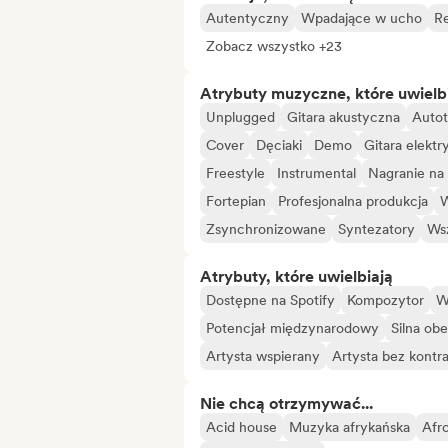
Autentyczny
Wpadające w ucho
Re
Zobacz wszystko +23
Atrybuty muzyczne, które uwielb
Unplugged
Gitara akustyczna
Auto
Cover
Dęciaki
Demo
Gitara elektr
Freestyle
Instrumental
Nagranie na
Fortepian
Profesjonalna produkcja
W
Zsynchronizowane
Syntezatory
Wsz
Atrybuty, które uwielbiają
Dostępne na Spotify
Kompozytor
W
Potencjał międzynarodowy
Silna ob
Artysta wspierany
Artysta bez kontr
Nie chcą otrzymywać...
Acid house
Muzyka afrykańska
Afr