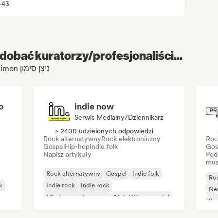
+43
dobać kuratorzy/profesjonaliści...
Ponieważ odwiedzasz profil Nitzan Simon נִיצָן סִימוֹן
o
indie now
Serwis Medialny/Dziennikarz
> 2400 udzielonych odpowiedzi
Rock alternatywny
Rock elektroniczny
Roc
Gospel
Hip-hop
Indie folk
Gos
Napisz artykuły
Pod
muz
Rock alternatywny
Gospel
Indie folk
Ro
k
Indie rock
Indie rock
Ne
Międzynarodowy rap
Metal/Heavy metal
So
Pop rock