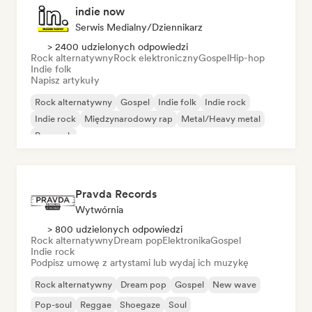
indie now
Serwis Medialny/Dziennikarz
> 2400 udzielonych odpowiedzi
Rock alternatywny
Rock elektroniczny
Gospel
Hip-hop
Indie folk
Napisz artykuły
Rock alternatywny
Gospel
Indie folk
Indie rock
Indie rock
Międzynarodowy rap
Metal/Heavy metal
Pop rock
Pravda Records
Wytwórnia
> 800 udzielonych odpowiedzi
Rock alternatywny
Dream pop
Elektronika
Gospel
Indie rock
Podpisz umowę z artystami lub wydaj ich muzykę
Rock alternatywny
Dream pop
Gospel
New wave
Pop-soul
Reggae
Shoegaze
Soul