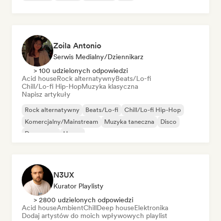
Zoila Antonio
Serwis Medialny/Dziennikarz
> 100 udzielonych odpowiedzi
Acid house
Rock alternatywny
Beats/Lo-fi
Chill/Lo-fi Hip-Hop
Muzyka klasyczna
Napisz artykuły
Rock alternatywny
Beats/Lo-fi
Chill/Lo-fi Hip-Hop
Komercjalny/Mainstream
Muzyka taneczna
Disco
Dream pop
House
N3UX
Kurator Playlisty
> 2800 udzielonych odpowiedzi
Acid house
Ambient
Chill
Deep house
Elektronika
Dodaj artystów do moich wpływowych playlist