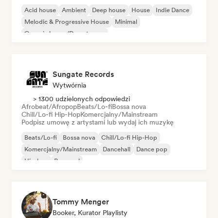
Acid house
Ambient
Deep house
House
Indie Dance
Melodic & Progressive House
Minimal
Organic house/Downtempo
Sungate Records
Wytwórnia
> 1300 udzielonych odpowiedzi
Afrobeat/Afropop
Beats/Lo-fi
Bossa nova
Chill/Lo-fi Hip-Hop
Komercjalny/Mainstream
Podpisz umowę z artystami lub wydaj ich muzykę
Beats/Lo-fi
Bossa nova
Chill/Lo-fi Hip-Hop
Komercjalny/Mainstream
Dancehall
Dance pop
Hip-hop
Pop-soul
Tommy Menger
Booker, Kurator Playlisty