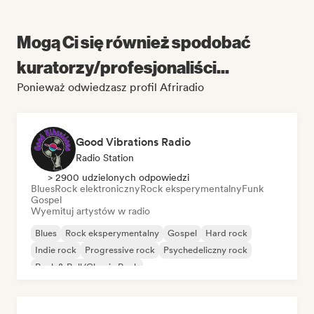
Mogą Ci się również spodobać
kuratorzy/profesjonaliści...
Ponieważ odwiedzasz profil Afriradio
Good Vibrations Radio
Radio Station
> 2900 udzielonych odpowiedzi
Blues
Rock elektroniczny
Rock eksperymentalny
Funk
Gospel
Wyemituj artystów w radio
Blues
Rock eksperymentalny
Gospel
Hard rock
Indie rock
Progressive rock
Psychedeliczny rock
Rock & Roll/Classic Rock