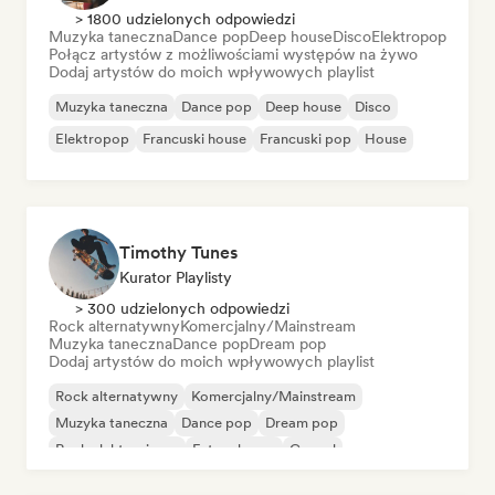
> 1800 udzielonych odpowiedzi
Muzyka taneczna
Dance pop
Deep house
Disco
Elektropop
Połącz artystów z możliwościami występów na żywo
Dodaj artystów do moich wpływowych playlist
Muzyka taneczna
Dance pop
Deep house
Disco
Elektropop
Francuski house
Francuski pop
House
Timothy Tunes
Kurator Playlisty
> 300 udzielonych odpowiedzi
Rock alternatywny
Komercjalny/Mainstream
Muzyka taneczna
Dance pop
Dream pop
Dodaj artystów do moich wpływowych playlist
Rock alternatywny
Komercjalny/Mainstream
Muzyka taneczna
Dance pop
Dream pop
Rock elektroniczny
Future house
Gospel