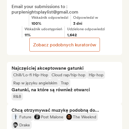
Email your submissions to : 
purplenightsplaylist@gmail.com
Wskaźnik odpowiedzi
Odpowiedzi w
100%
3 dni
Wskaźnik udostępnień
Udzielone odpowiedzi
11%
1,642
Zobacz podobnych kuratorów
Najczęściej akceptowane gatunki
Chill/Lo-fi Hip-Hop
Cloud rap/hip-hop
Hip-hop
Rap w języku angielskim
Trap
Gatunki, na które są również otwarci
R&B
Chcą otrzymywać muzykę podobną do…
Future
Post Malone
The Weeknd
Drake