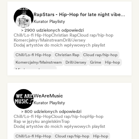
RapStars - Hip-Hop for late night vibes (by Music Outsider)
Kurator Playlisty
> 2900 udzielonych odpowiedzi
Chill/Lo-fi Hip-Hop
Christian Rap
Cloud rap/hip-hop
Komercjalny/Mainstream
Drill/Jersey
Dodaj artystów do moich wpływowych playlist
Chill/Lo-fi Hip-Hop
Christian Rap
Cloud rap/hip-hop
Komercjalny/Mainstream
Drill/Jersey
Grime
Hip-hop
Międzynarodowy rap
WeAreMusic
Kurator Playlisty
> 800 udzielonych odpowiedzi
Chill/Lo-fi Hip-Hop
Cloud rap/hip-hop
Hip-hop
Rap w języku angielskim
Trap
Dodaj artystów do moich wpływowych playlist
Chill/Lo-fi Hip-Hop
Cloud rap/hip-hop
Hip-hop