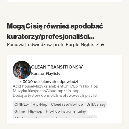
Mogą Ci się również spodobać
kuratorzy/profesjonaliści...
Ponieważ odwiedzasz profil Purple Nights 🌌🔥
CLEAN TRANSITIONS😤
Kurator Playlisty
> 3000 udzielonych odpowiedzi
Acid house
Muzyka ambient
Chill/Lo-fi Hip-Hop
Muzyka klasyczna
Cloud rap/hip-hop
Dodaj artystów do moich wpływowych playlist
Chill/Lo-fi Hip-Hop
Cloud rap/hip-hop
Drill/Jersey
Grime
Hip-hop
Hip-hop instrumentalny
Międzynarodowy rap
Rap w języku angielskim