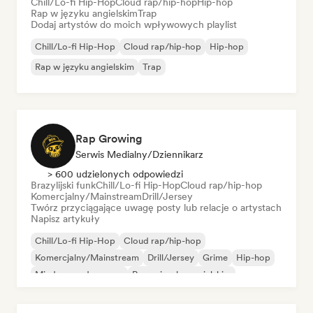
Chill/Lo-fi Hip-Hop
Cloud rap/hip-hop
Hip-hop
Rap w języku angielskim
Trap
Dodaj artystów do moich wpływowych playlist
Chill/Lo-fi Hip-Hop
Cloud rap/hip-hop
Hip-hop
Rap w języku angielskim
Trap
Rap Growing
Serwis Medialny/Dziennikarz
> 600 udzielonych odpowiedzi
Brazylijski funk
Chill/Lo-fi Hip-Hop
Cloud rap/hip-hop
Komercjalny/Mainstream
Drill/Jersey
Twórz przyciągające uwagę posty lub relacje o artystach
Napisz artykuły
Chill/Lo-fi Hip-Hop
Cloud rap/hip-hop
Komercjalny/Mainstream
Drill/Jersey
Grime
Hip-hop
Międzynarodowy rap
Rap w języku angielskim