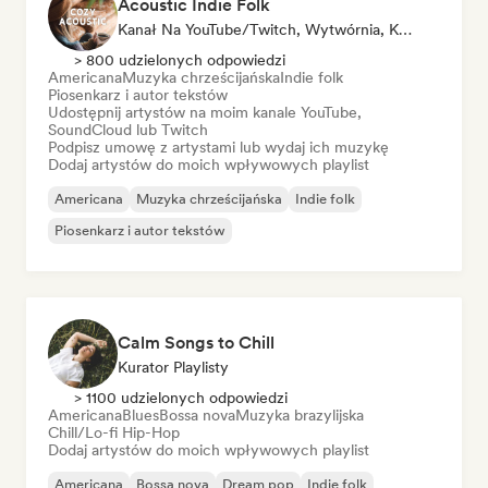
Acoustic Indie Folk
Kanał Na YouTube/Twitch, Wytwórnia, Kurator Playlisty
> 800 udzielonych odpowiedzi
Americana
Muzyka chrześcijańska
Indie folk
Piosenkarz i autor tekstów
Udostępnij artystów na moim kanale YouTube,
SoundCloud lub Twitch
Podpisz umowę z artystami lub wydaj ich muzykę
Dodaj artystów do moich wpływowych playlist
Americana
Muzyka chrześcijańska
Indie folk
Piosenkarz i autor tekstów
Calm Songs to Chill
Kurator Playlisty
> 1100 udzielonych odpowiedzi
Americana
Blues
Bossa nova
Muzyka brazylijska
Chill/Lo-fi Hip-Hop
Dodaj artystów do moich wpływowych playlist
Americana
Bossa nova
Dream pop
Indie folk