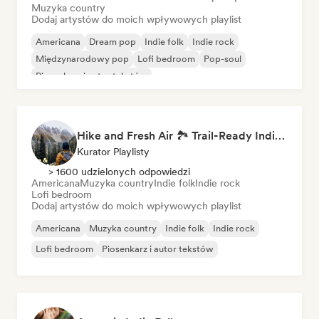
Muzyka country
Dodaj artystów do moich wpływowych playlist
Americana
Dream pop
Indie folk
Indie rock
Międzynarodowy pop
Lofi bedroom
Pop-soul
Piosenkarz i autor tekstów
Hike and Fresh Air 🏞️ Trail-Ready Indie Folk & Acoustic
Kurator Playlisty
> 1600 udzielonych odpowiedzi
Americana
Muzyka country
Indie folk
Indie rock
Lofi bedroom
Dodaj artystów do moich wpływowych playlist
Americana
Muzyka country
Indie folk
Indie rock
Lofi bedroom
Piosenkarz i autor tekstów