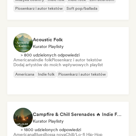
Piosenkarz i autor tekstów
Soft pop/ballada
Acoustic Folk
Kurator Playlisty
> 800 udzielonych odpowiedzi
Americana
Indie folk
Piosenkarz i autor tekstów
Dodaj artystów do moich wpływowych playlist
Americana
Indie folk
Piosenkarz i autor tekstów
Campfire & Chill Serenades 🔥 Indie Folk, Acoustic & Singer-Songwriter
Kurator Playlisty
> 1800 udzielonych odpowiedzi
Americana
Blues
Bossa nova
Chill/Lo-fi Hip-Hop