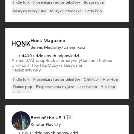
Indie folk
Piosenkarz i autor tekstów
Bossa nova
Muzyka brazylijska
Muzyka latynoska
Latin Pop
Honk Magazine
Serwis Medialny/Dziennikarz
> 4400 udzielonych odpowiedzi
Afrobeat/Afropop
Rock alternatywny
Canzone Italiana
Chill/Lo-fi Hip-Hop
Muzyka klasyczna
Napisz artykuły
Indie folk
Piosenkarz i autor tekstów
Chill/Lo-fi Hip-Hop
Dance pop
Eksperymentalny jazz
Jazz fusion
Hip-hop
Indie rock
Best of the US 🇺🇸
Kurator Playlisty
> 1900 udzielonych odpowiedzi