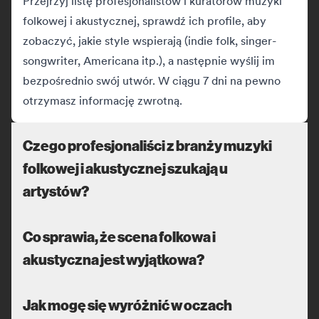
Przejrzyj listę profesjonalistów i kuratorów muzyki
folkowej i akustycznej, sprawdź ich profile, aby
zobaczyć, jakie style wspierają (indie folk, singer-
songwriter, Americana itp.), a następnie wyślij im
bezpośrednio swój utwór. W ciągu 7 dni na pewno
otrzymasz informację zwrotną.
Czego profesjonaliści z branży muzyki
folkowej i akustycznej szukają u
artystów?
Co sprawia, że scena folkowa i
akustyczna jest wyjątkowa?
Jak mogę się wyróżnić w oczach