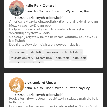
Indie Folk Central
Kanał Na YouTube/Twitch, Wytwórnia, Kurator Playlisty, Radio Station
> 8500 udzielonych odpowiedzi
Americana
Muzyka chrześcijańska
Komercjalny/Mainstream
Muzyka country
Dream pop
Podpisz umowę z artystami lub wydaj ich muzykę
Wyemituj artystów w radio
Udostępnij artystów na moim kanale YouTube, SoundCloud
lub Twitch
Dodaj artystów do moich wpływowych playlist
Americana
Indie folk
Piosenkarz i autor tekstów
Muzyka country
Dream pop
Indie rock
Indie rock
Muzyka chrześcijańska
alexrainbirdMusic
Kanał Na YouTube/Twitch, Kurator Playlisty
> 6300 udzielonych odpowiedzi
Rock alternatywny
Dream pop
Muzyka świąteczna
Indie folk
Indie rock
Udostępnij artystów na moim kanale YouTube, SoundCloud