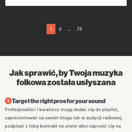
Indie rock
Lofi bedroom
Soft pop/ballada
1
2
...
73
Jak sprawić, by Twoja muzyka
folkowa została usłyszana
Target the right pros for your sound
Profesjonaliści i kuratorzy mogą dodać cię do playlist,
zaprezentować na swoim blogu lub w audycji radiowej,
podpisać z tobą kontrakt na utwór albo zaprosić cię na