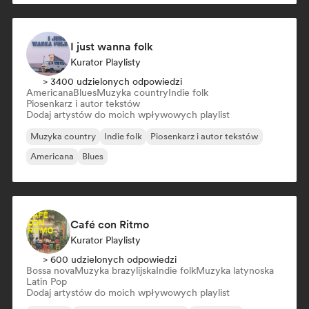
I just wanna folk
Kurator Playlisty
> 3400 udzielonych odpowiedzi
Americana
Blues
Muzyka country
Indie folk
Piosenkarz i autor tekstów
Dodaj artystów do moich wpływowych playlist
Muzyka country
Indie folk
Piosenkarz i autor tekstów
Americana
Blues
Café con Ritmo
Kurator Playlisty
> 600 udzielonych odpowiedzi
Bossa nova
Muzyka brazylijska
Indie folk
Muzyka latynoska
Latin Pop
Dodaj artystów do moich wpływowych playlist