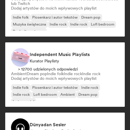
lub Twitch
Dodaj artystów do moich wpływowych playlist
Indie folk
Piosenkarz i autor tekstów
Dream pop
Muzyka świąteczna
Indie rock
Indie rock
Lofi bedroom
Rock alternatywny
Independent Music Playlists
Kurator Playlisty
> 12700 udzielonych odpowiedzi
Ambient
Dream pop
Indie folk
Indie rock
Indie rock
Dodaj artystów do moich wpływowych playlist
Indie folk
Piosenkarz i autor tekstów
Indie rock
Indie rock
Lofi bedroom
Ambient
Dream pop
Instrumental
Dünyadan Sesler