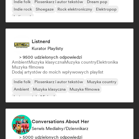
Indie folk
Piosenkarz i autor tekstów
Dream pop
Indie rock
Shoegaze
Rock elektroniczny
Elektropop
Indie rock
Listnerd
Kurator Playlisty
> 9500 udzielonych odpowiedzi
Ambient
Muzyka klasyczna
Muzyka country
Elektronika
Muzyka filmowa
Dodaj artystów do moich wpływowych playlist
Indie folk
Piosenkarz i autor tekstów
Muzyka country
Ambient
Muzyka klasyczna
Muzyka filmowa
Instrumental
Minimal
Conversations About Her
Serwis Medialny/Dziennikarz
> 5000 udzielonych odpowiedzi