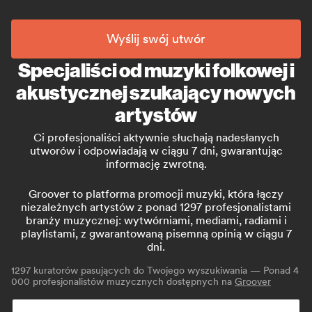
Wyślij swój utwór
Specjaliści od muzyki folkowej i
akustycznej szukający nowych
artystów
Ci profesjonaliści aktywnie słuchają nadesłanych
utworów i odpowiadają w ciągu 7 dni, gwarantując
informację zwrotną.
Groover to platforma promocji muzyki, która łączy
niezależnych artystów z ponad 1297 profesjonalistami
branży muzycznej: wytwórniami, mediami, radiami i
playlistami, z gwarantowaną pisemną opinią w ciągu 7
dni.
1297
kuratorów pasujących do Twojego wyszukiwania — Ponad 4
000 profesjonalistów muzycznych dostępnych na
Groover