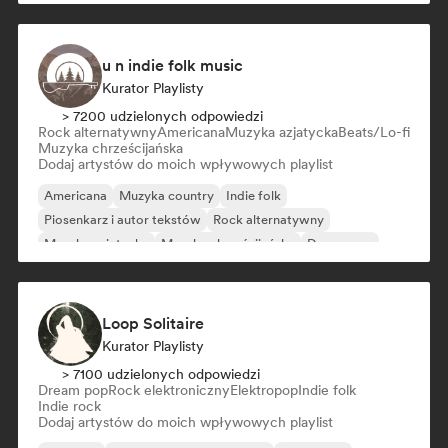
u n indie folk music
Kurator Playlisty
> 7200 udzielonych odpowiedzi
Rock alternatywny
Americana
Muzyka azjatycka
Beats/Lo-fi
Muzyka chrześcijańska
Dodaj artystów do moich wpływowych playlist
Americana
Muzyka country
Indie folk
Piosenkarz i autor tekstów
Rock alternatywny
Muzyka azjatycka
Muzyka chrześcijańska
Dream pop
Loop Solitaire
Kurator Playlisty
> 7100 udzielonych odpowiedzi
Dream pop
Rock elektroniczny
Elektropop
Indie folk
Indie rock
Dodaj artystów do moich wpływowych playlist