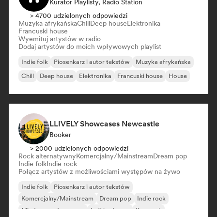
Kurator Playlisty, Radio Station
> 4700 udzielonych odpowiedzi
Muzyka afrykańska
Chill
Deep house
Elektronika
Francuski house
Wyemituj artystów w radio
Dodaj artystów do moich wpływowych playlist
Indie folk
Piosenkarz i autor tekstów
Muzyka afrykańska
Chill
Deep house
Elektronika
Francuski house
House
LLIVELY Showcases Newcastle
Booker
> 2000 udzielonych odpowiedzi
Rock alternatywny
Komercjalny/Mainstream
Dream pop
Indie folk
Indie rock
Połącz artystów z możliwościami występów na żywo
Indie folk
Piosenkarz i autor tekstów
Komercjalny/Mainstream
Dream pop
Indie rock
Międzynarodowy pop
Lofi bedroom
Pop rock