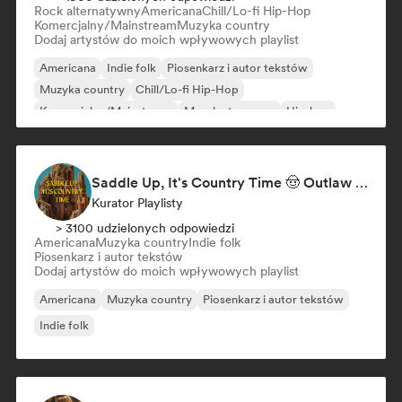
Rock alternatywny
Americana
Chill/Lo-fi Hip-Hop
Komercjalny/Mainstream
Muzyka country
Dodaj artystów do moich wpływowych playlist
Americana
Indie folk
Piosenkarz i autor tekstów
Muzyka country
Chill/Lo-fi Hip-Hop
Komercjalny/Mainstream
Muzyka taneczna
Hip-hop
Saddle Up, It's Country Time 🤠 Outlaw Country, Americana & Country Rock
Kurator Playlisty
> 3100 udzielonych odpowiedzi
Americana
Muzyka country
Indie folk
Piosenkarz i autor tekstów
Dodaj artystów do moich wpływowych playlist
Americana
Muzyka country
Piosenkarz i autor tekstów
Indie folk