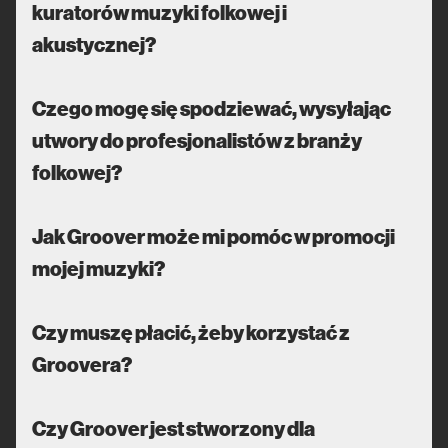
kuratorów muzyki folkowej i
akustycznej?
Czego mogę się spodziewać, wysyłając
utwory do profesjonalistów z branży
folkowej?
Jak Groover może mi pomóc w promocji
mojej muzyki?
Czy muszę płacić, żeby korzystać z
Groovera?
Czy Groover jest stworzony dla