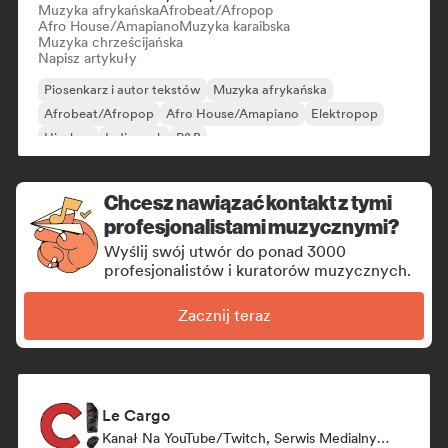
Muzyka afrykańska
Afrobeat/Afropop
Afro House/Amapiano
Muzyka karaibska
Muzyka chrześcijańska
Napisz artykuły
Piosenkarz i autor tekstów
Muzyka afrykańska
Afrobeat/Afropop
Afro House/Amapiano
Elektropop
Hip-hop
Indie rock
R&B
Chcesz nawiązać kontakt z tymi
profesjonalistami muzycznymi?
Wyślij swój utwór do ponad 3000
profesjonalistów i kuratorów muzycznych.
Zacznij teraz
Le Cargo
Kanał Na YouTube/Twitch, Serwis Medialny/Dziennikarz