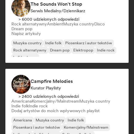
The Sounds Won't Stop
Serwis Medialny/Dziennikarz
> 6000 udzielonych odpowiedzi
Rock alternatywny
Ambient
Muzyka country
Disco
Dream pop
Napisz artykuły
Muzyka country
Indie folk
Piosenkarz i autor tekstów
Rock alternatywny
Dream pop
Elektropop
Indie rock
Lofi bedroom
Campfire Melodies
Kurator Playlisty
> 2400 udzielonych odpowiedzi
Americana
Komercjalny/Mainstream
Muzyka country
Indie folk
Indie rock
Dodaj artystów do moich wpływowych playlist
Americana
Muzyka country
Indie folk
Piosenkarz i autor tekstów
Komercjalny/Mainstream