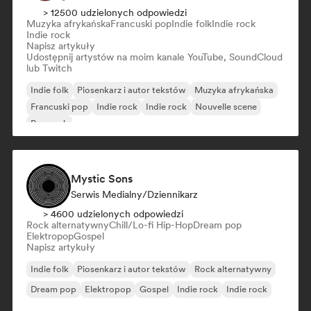
> 12500 udzielonych odpowiedzi
Muzyka afrykańska
Francuski pop
Indie folk
Indie rock
Indie rock
Napisz artykuły
Udostępnij artystów na moim kanale YouTube, SoundCloud
lub Twitch
Indie folk
Piosenkarz i autor tekstów
Muzyka afrykańska
Francuski pop
Indie rock
Indie rock
Nouvelle scene
Pop rock
Mystic Sons
Serwis Medialny/Dziennikarz
> 4600 udzielonych odpowiedzi
Rock alternatywny
Chill/Lo-fi Hip-Hop
Dream pop
Elektropop
Gospel
Napisz artykuły
Indie folk
Piosenkarz i autor tekstów
Rock alternatywny
Dream pop
Elektropop
Gospel
Indie rock
Indie rock