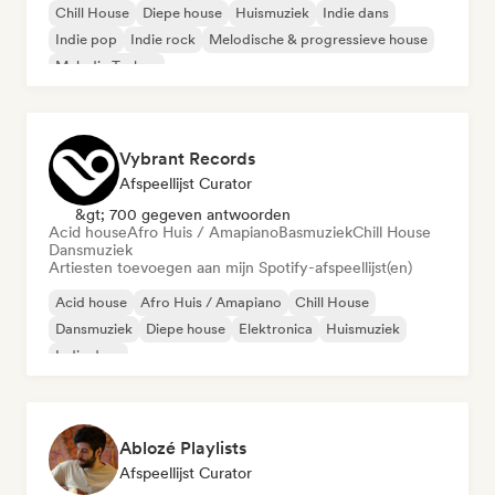
Chill House
Diepe house
Huismuziek
Indie dans
Indie pop
Indie rock
Melodische & progressieve house
Melodic Techno
Vybrant Records
Afspeellijst Curator
&gt; 700 gegeven antwoorden
Acid house
Afro Huis / Amapiano
Basmuziek
Chill House
Dansmuziek
Artiesten toevoegen aan mijn Spotify-afspeellijst(en)
Acid house
Afro Huis / Amapiano
Chill House
Dansmuziek
Diepe house
Elektronica
Huismuziek
Indie dans
Ablozé Playlists
Afspeellijst Curator