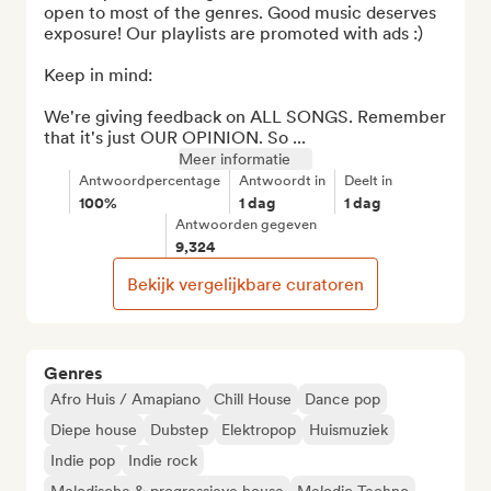
open to most of the genres. Good music deserves 
exposure! Our playlists are promoted with ads :)

Keep in mind:

We're giving feedback on ALL SONGS. Remember 
that it's just OUR OPINION. So ...
Meer informatie
Antwoordpercentage
Antwoordt in
Deelt in
100%
1 dag
1 dag
Antwoorden gegeven
9,324
Bekijk vergelijkbare curatoren
Genres
Afro Huis / Amapiano
Chill House
Dance pop
Diepe house
Dubstep
Elektropop
Huismuziek
Indie pop
Indie rock