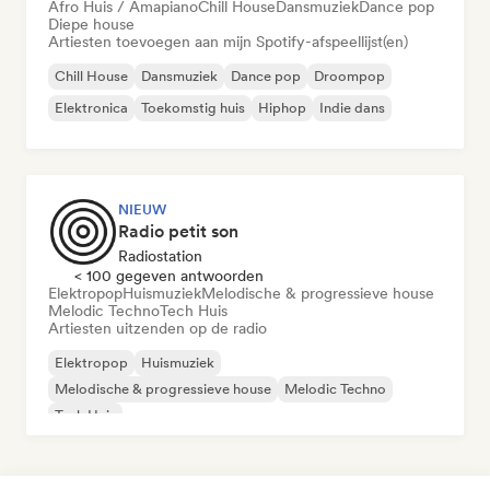
Afro Huis / Amapiano
Chill House
Dansmuziek
Dance pop
Diepe house
Artiesten toevoegen aan mijn Spotify-afspeellijst(en)
Chill House
Dansmuziek
Dance pop
Droompop
Elektronica
Toekomstig huis
Hiphop
Indie dans
NIEUW
Radio petit son
Radiostation
< 100 gegeven antwoorden
Elektropop
Huismuziek
Melodische & progressieve house
Melodic Techno
Tech Huis
Artiesten uitzenden op de radio
Elektropop
Huismuziek
Melodische & progressieve house
Melodic Techno
Tech Huis