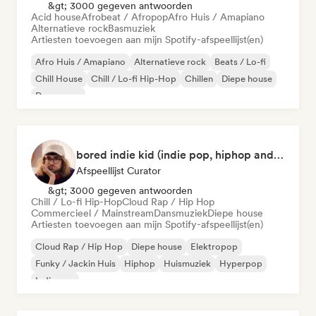
&gt; 3000 gegeven antwoorden
Acid house
Afrobeat / Afropop
Afro Huis / Amapiano
Alternatieve rock
Basmuziek
Artiesten toevoegen aan mijn Spotify-afspeellijst(en)
Afro Huis / Amapiano
Alternatieve rock
Beats / Lo-fi
Chill House
Chill / Lo-fi Hip-Hop
Chillen
Diepe house
Droompop
bored indie kid (indie pop, hiphop and house music)
Afspeellijst Curator
&gt; 3000 gegeven antwoorden
Chill / Lo-fi Hip-Hop
Cloud Rap / Hip Hop
Commercieel / Mainstream
Dansmuziek
Diepe house
Artiesten toevoegen aan mijn Spotify-afspeellijst(en)
Cloud Rap / Hip Hop
Diepe house
Elektropop
Funky / Jackin Huis
Hiphop
Huismuziek
Hyperpop
Indie pop