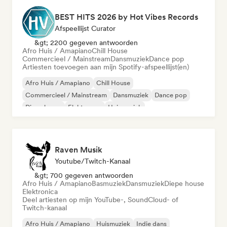
BEST HITS 2026 by Hot Vibes Records
Afspeellijst Curator
&gt; 2200 gegeven antwoorden
Afro Huis / Amapiano
Chill House
Commercieel / Mainstream
Dansmuziek
Dance pop
Artiesten toevoegen aan mijn Spotify-afspeellijst(en)
Afro Huis / Amapiano
Chill House
Commercieel / Mainstream
Dansmuziek
Dance pop
Diepe house
Elektropop
Huismuziek
Raven Musik
Youtube/Twitch-Kanaal
&gt; 700 gegeven antwoorden
Afro Huis / Amapiano
Basmuziek
Dansmuziek
Diepe house
Elektronica
Deel artiesten op mijn YouTube-, SoundCloud- of
Twitch-kanaal
Afro Huis / Amapiano
Huismuziek
Indie dans