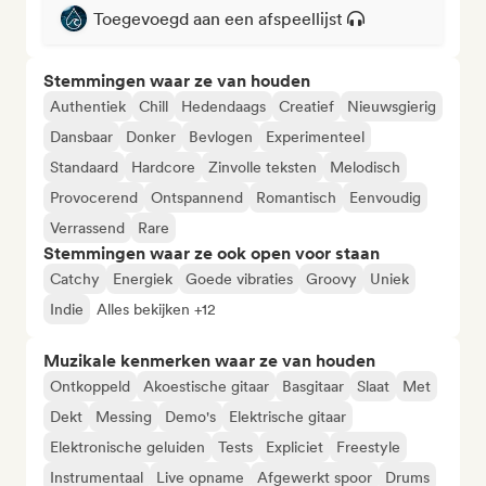
Toegevoegd aan een afspeellijst
Stemmingen waar ze van houden
Authentiek
Chill
Hedendaags
Creatief
Nieuwsgierig
Dansbaar
Donker
Bevlogen
Experimenteel
Standaard
Hardcore
Zinvolle teksten
Melodisch
Provocerend
Ontspannend
Romantisch
Eenvoudig
Verrassend
Rare
Stemmingen waar ze ook open voor staan
Catchy
Energiek
Goede vibraties
Groovy
Uniek
Indie
Alles bekijken +12
Muzikale kenmerken waar ze van houden
Ontkoppeld
Akoestische gitaar
Basgitaar
Slaat
Met
Dekt
Messing
Demo's
Elektrische gitaar
Elektronische geluiden
Tests
Expliciet
Freestyle
Instrumentaal
Live opname
Afgewerkt spoor
Drums