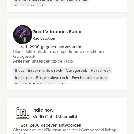
Rap in het Engels
Good Vibrations Radio
Radiostation
&gt; 2900 gegeven antwoorden
Blues
Elektronische rock
Experimentele rock
Funk
Garagerock
Artiesten uitzenden op de radio
Blues
Experimentele rock
Garagerock
Harde rock
Indie rock
Progressieve rock
Psychedelische rock
Rock & Roll / Klassieke rock
indie now
Media Outlet/Journalist
&gt; 2400 gegeven antwoorden
Alternatieve rock
Elektronische rock
Garagerock
Hiphop