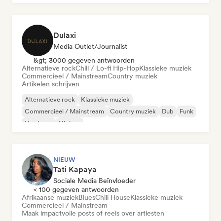
Dulaxi
Media Outlet/Journalist
&gt; 3000 gegeven antwoorden
Alternatieve rock
Chill / Lo-fi Hip-Hop
Klassieke muziek
Commercieel / Mainstream
Country muziek
Artikelen schrijven
Alternatieve rock
Klassieke muziek
Commercieel / Mainstream
Country muziek
Dub
Funk
Hardcore
Hiphop
NIEUW
Tati Kapaya
Sociale Media Beïnvloeder
< 100 gegeven antwoorden
Afrikaanse muziek
Blues
Chill House
Klassieke muziek
Commercieel / Mainstream
Maak impactvolle posts of reels over artiesten