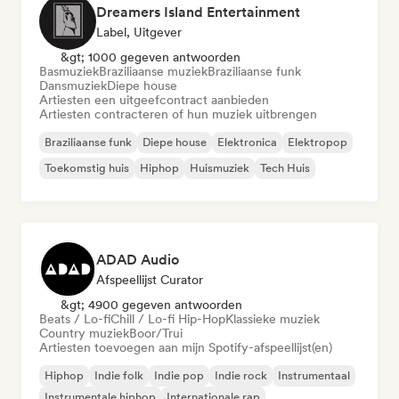
Dreamers Island Entertainment
Label, Uitgever
&gt; 1000 gegeven antwoorden
Basmuziek
Braziliaanse muziek
Braziliaanse funk
Dansmuziek
Diepe house
Artiesten een uitgeefcontract aanbieden
Artiesten contracteren of hun muziek uitbrengen
Braziliaanse funk
Diepe house
Elektronica
Elektropop
Toekomstig huis
Hiphop
Huismuziek
Tech Huis
ADAD Audio
Afspeellijst Curator
&gt; 4900 gegeven antwoorden
Beats / Lo-fi
Chill / Lo-fi Hip-Hop
Klassieke muziek
Country muziek
Boor/Trui
Artiesten toevoegen aan mijn Spotify-afspeellijst(en)
Hiphop
Indie folk
Indie pop
Indie rock
Instrumentaal
Instrumentale hiphop
Internationale rap