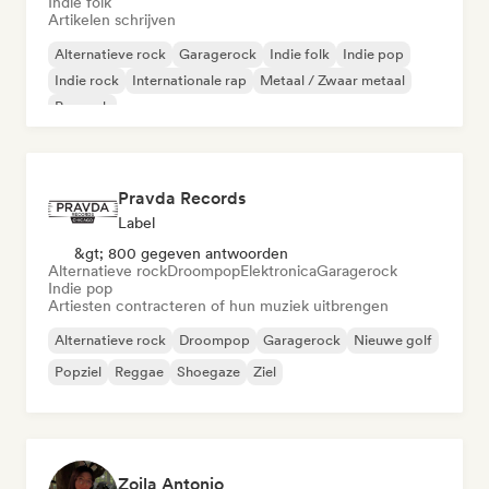
Indie folk
Artikelen schrijven
Alternatieve rock
Garagerock
Indie folk
Indie pop
Indie rock
Internationale rap
Metaal / Zwaar metaal
Poprock
Pravda Records
Label
&gt; 800 gegeven antwoorden
Alternatieve rock
Droompop
Elektronica
Garagerock
Indie pop
Artiesten contracteren of hun muziek uitbrengen
Alternatieve rock
Droompop
Garagerock
Nieuwe golf
Popziel
Reggae
Shoegaze
Ziel
Zoila Antonio