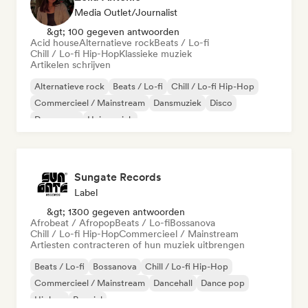
Media Outlet/Journalist
&gt; 100 gegeven antwoorden
Acid house
Alternatieve rock
Beats / Lo-fi
Chill / Lo-fi Hip-Hop
Klassieke muziek
Artikelen schrijven
Alternatieve rock
Beats / Lo-fi
Chill / Lo-fi Hip-Hop
Commercieel / Mainstream
Dansmuziek
Disco
Droompop
Huismuziek
Sungate Records
Label
&gt; 1300 gegeven antwoorden
Afrobeat / Afropop
Beats / Lo-fi
Bossanova
Chill / Lo-fi Hip-Hop
Commercieel / Mainstream
Artiesten contracteren of hun muziek uitbrengen
Beats / Lo-fi
Bossanova
Chill / Lo-fi Hip-Hop
Commercieel / Mainstream
Dancehall
Dance pop
Hiphop
Popziel