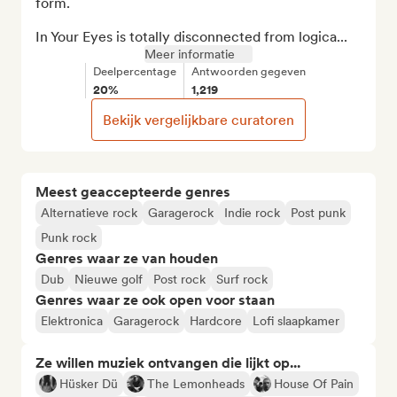
form.

In Your Eyes is totally disconnected from logica...
Meer informatie
Deelpercentage
Antwoorden gegeven
20%
1,219
Bekijk vergelijkbare curatoren
Meest geaccepteerde genres
Alternatieve rock
Garagerock
Indie rock
Post punk
Punk rock
Genres waar ze van houden
Dub
Nieuwe golf
Post rock
Surf rock
Genres waar ze ook open voor staan
Elektronica
Garagerock
Hardcore
Lofi slaapkamer
Ze willen muziek ontvangen die lijkt op...
Hüsker Dü
The Lemonheads
House Of Pain