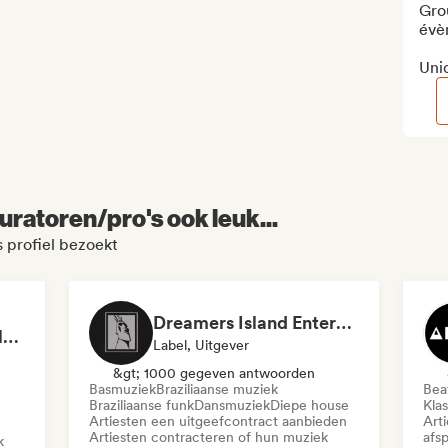
Grou
évè
Uni
uratoren/pro's ook leuk...
 profiel bezoekt
Dreamers Island Entertainment
Rob Tavaglione/Catalyst Recording
Label, Uitgever
&gt; 1000 gegeven antwoorden
Basmuziek
Braziliaanse muziek
Beat
Braziliaanse funk
Dansmuziek
Diepe house
Kla
Artiesten een uitgeefcontract aanbieden
Art
Artiesten contracteren of hun muziek
afsp
k