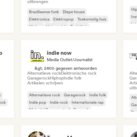
uitbrengen
Hi
Braziliaanse funk
Diepe house
Ins
Elektronica
Elektropop
Toekomstig huis
Int
Hiphop
Huismuziek
Tech Huis
o
indie now
Media Outlet/Journalist
&gt; 2400 gegeven antwoorden
Alternatieve rock
Elektronische rock
Alt
Garagerock
Hiphop
Indie folk
Gar
Artikelen schrijven
Art
uit
k
Alternatieve rock
Garagerock
Indie folk
Alt
rock
Indie pop
Indie rock
Internationale rap
Ga
Metaal / Zwaar metaal
Poprock
Re