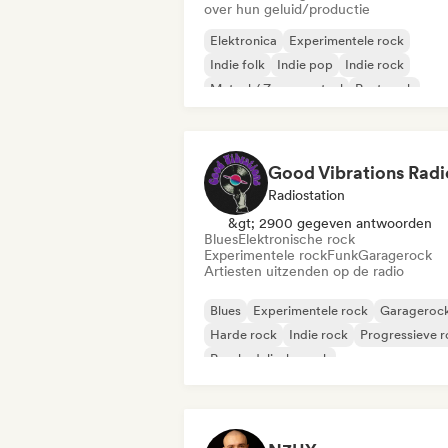
over hun geluid/productie
Elektronica
Experimentele rock
Indie folk
Indie pop
Indie rock
Metaal / Zwaar metaal
Post punk
Rock & Roll / Klassieke rock
Good Vibrations Radi
Radiostation
&gt; 2900 gegeven antwoorden
Blues
Elektronische rock
Experimentele rock
Funk
Garagerock
Artiesten uitzenden op de radio
Blues
Experimentele rock
Garageroc
Harde rock
Indie rock
Progressieve 
Psychedelische rock
Rock & Roll / Klassieke rock