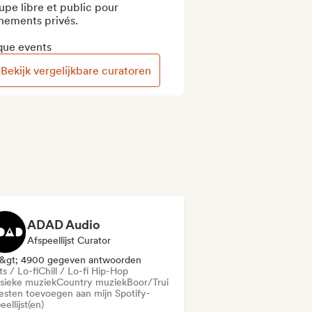
pe libre et public pour 
nements privés.

que events
Bekijk vergelijkbare curatoren
ADAD Audio
Afspeellijst Curator
&gt; 4900 gegeven antwoorden
s / Lo-fi
Chill / Lo-fi Hip-Hop
ssieke muziek
Country muziek
Boor/Trui
iesten toevoegen aan mijn Spotify-
eellijst(en)