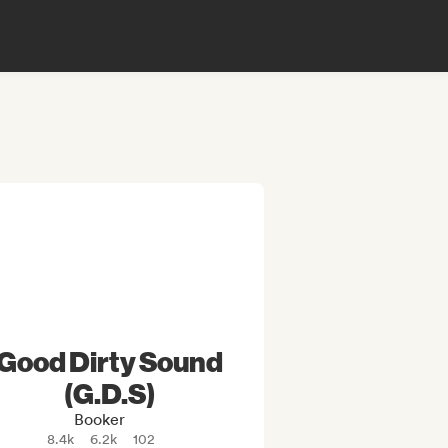
Good Dirty Sound
(G.D.S)
Booker
8.4k
6.2k
102