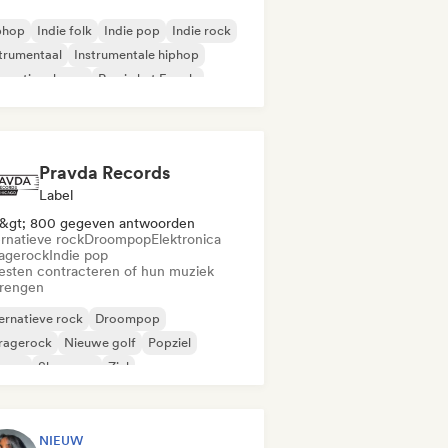
phop
Indie folk
Indie pop
Indie rock
trumentaal
Instrumentale hiphop
ernationale rap
Rap in het Engels
Pravda Records
Label
&gt; 800 gegeven antwoorden
ernatieve rock
Droompop
Elektronica
agerock
Indie pop
iesten contracteren of hun muziek
brengen
ernatieve rock
Droompop
ragerock
Nieuwe golf
Popziel
ggae
Shoegaze
Ziel
NIEUW