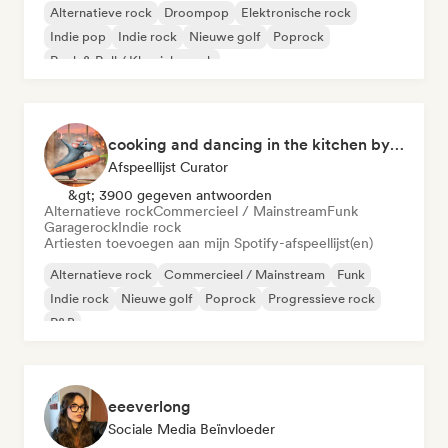
Alternatieve rock
Droompop
Elektronische rock
Indie pop
Indie rock
Nieuwe golf
Poprock
Rock & Roll / Klassieke rock
cooking and dancing in the kitchen by Cookfy
Afspeellijst Curator
&gt; 3900 gegeven antwoorden
Alternatieve rock
Commercieel / Mainstream
Funk
Garagerock
Indie rock
Artiesten toevoegen aan mijn Spotify-afspeellijst(en)
Alternatieve rock
Commercieel / Mainstream
Funk
Indie rock
Nieuwe golf
Poprock
Progressieve rock
R&B
eeeverlong
Sociale Media Beïnvloeder