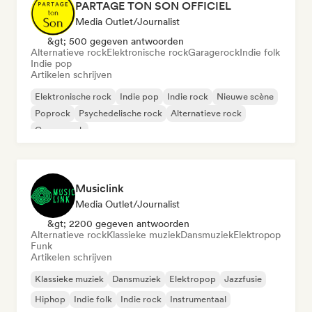
PARTAGE TON SON OFFICIEL
Media Outlet/Journalist
&gt; 500 gegeven antwoorden
Alternatieve rock
Elektronische rock
Garagerock
Indie folk
Indie pop
Artikelen schrijven
Elektronische rock
Indie pop
Indie rock
Nieuwe scène
Poprock
Psychedelische rock
Alternatieve rock
Garagerock
Musiclink
Media Outlet/Journalist
&gt; 2200 gegeven antwoorden
Alternatieve rock
Klassieke muziek
Dansmuziek
Elektropop
Funk
Artikelen schrijven
Klassieke muziek
Dansmuziek
Elektropop
Jazzfusie
Hiphop
Indie folk
Indie rock
Instrumentaal