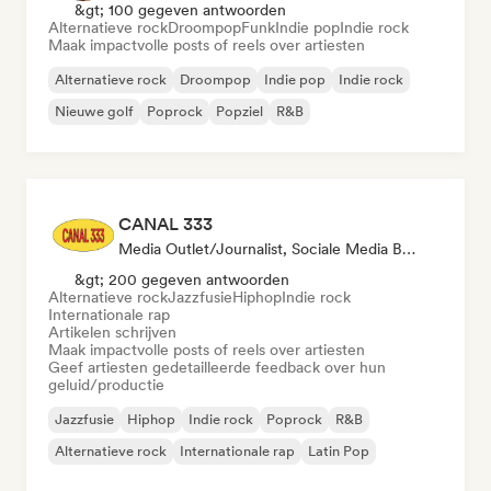
&gt; 100 gegeven antwoorden
Alternatieve rock
Droompop
Funk
Indie pop
Indie rock
Maak impactvolle posts of reels over artiesten
Alternatieve rock
Droompop
Indie pop
Indie rock
Nieuwe golf
Poprock
Popziel
R&B
CANAL 333
Media Outlet/Journalist, Sociale Media Beïnvloeder, Geluidsexpert
&gt; 200 gegeven antwoorden
Alternatieve rock
Jazzfusie
Hiphop
Indie rock
Internationale rap
Artikelen schrijven
Maak impactvolle posts of reels over artiesten
Geef artiesten gedetailleerde feedback over hun
geluid/productie
Jazzfusie
Hiphop
Indie rock
Poprock
R&B
Alternatieve rock
Internationale rap
Latin Pop