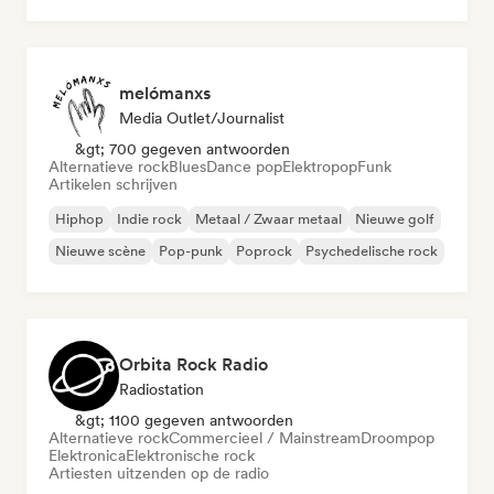
melómanxs
Media Outlet/Journalist
&gt; 700 gegeven antwoorden
Alternatieve rock
Blues
Dance pop
Elektropop
Funk
Artikelen schrijven
Hiphop
Indie rock
Metaal / Zwaar metaal
Nieuwe golf
Nieuwe scène
Pop-punk
Poprock
Psychedelische rock
Orbita Rock Radio
Radiostation
&gt; 1100 gegeven antwoorden
Alternatieve rock
Commercieel / Mainstream
Droompop
Elektronica
Elektronische rock
Artiesten uitzenden op de radio