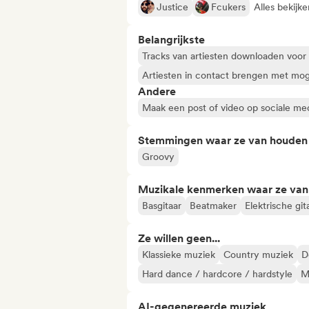
Justice
Fcukers
Alles bekijk
Belangrijkste
Tracks van artiesten downloaden voor
Artiesten in contact brengen met mog
Andere
Maak een post of video op sociale me
Stemmingen waar ze van houden
Groovy
Muzikale kenmerken waar ze va
Basgitaar
Beatmaker
Elektrische git
Ze willen geen...
Klassieke muziek
Country muziek
D
Hard dance / hardcore / hardstyle
M
AI-gegenereerde muziek