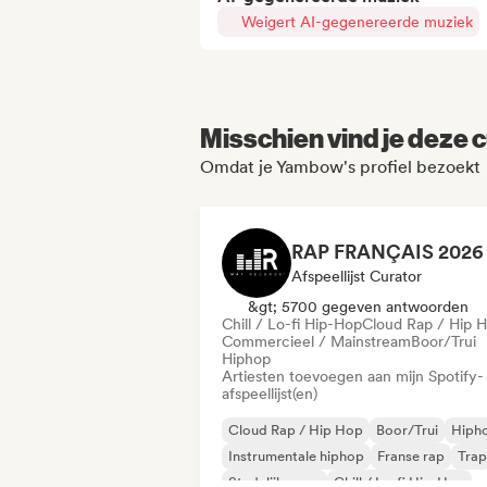
Weigert AI-gegenereerde muziek
Misschien vind je deze c
Omdat je Yambow's profiel bezoekt
Afspeellijst Curator
&gt; 5700 gegeven antwoorden
Chill / Lo-fi Hip-Hop
Cloud Rap / Hip 
Commercieel / Mainstream
Boor/Trui
Hiphop
Artiesten toevoegen aan mijn Spotify-
afspeellijst(en)
Cloud Rap / Hip Hop
Boor/Trui
Hiph
Instrumentale hiphop
Franse rap
Trap
Stedelijke pop
Chill / Lo-fi Hip-Hop