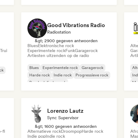
Rock & Roll / Klassieke rock
Good Vibrations Radio
Radiostation
&gt; 2900 gegeven antwoorden
Blues
Elektronische rock
Alt
Trui
Experimentele rock
Funk
Garagerock
Gar
Artiesten uitzenden op de radio
Arti
Blues
Experimentele rock
Garagerock
Alt
ock
Harde rock
Indie rock
Progressieve rock
Ind
Psychedelische rock
Met
Rock & Roll / Klassieke rock
Lorenzo Lautz
Sync Supervisor
&gt; 1600 gegeven antwoorden
-fi
Alternatieve rock
Droompop
Harde rock
Afr
Indie pop
Indie rock
Maa