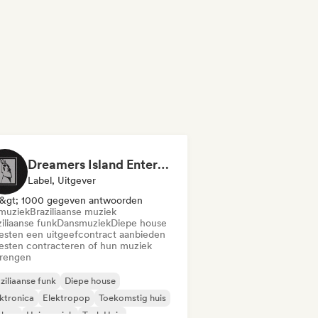
Dreamers Island Entertainment
Label, Uitgever
&gt; 1000 gegeven antwoorden
muziek
Braziliaanse muziek
iliaanse funk
Dansmuziek
Diepe house
iesten een uitgeefcontract aanbieden
iesten contracteren of hun muziek
brengen
ziliaanse funk
Diepe house
ktronica
Elektropop
Toekomstig huis
phop
Huismuziek
Tech Huis