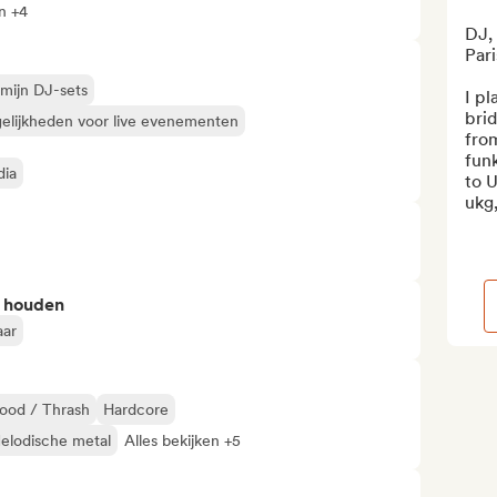
en +4
DJ, 
Paris
 mijn DJ-sets
I pl
brid
elijkheden voor live evenementen
from
funk
dia
to U
ukg,
n houden
aar
ood / Thrash
Hardcore
elodische metal
Alles bekijken +5