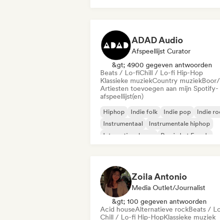
ADAD Audio
Afspeellijst Curator
&gt; 4900 gegeven antwoorden
Beats / Lo-fi
Chill / Lo-fi Hip-Hop
Klassieke muziek
Country muziek
Boor/
Artiesten toevoegen aan mijn Spotify-
afspeellijst(en)
Hiphop
Indie folk
Indie pop
Indie r
Instrumentaal
Instrumentale hiphop
Internationale rap
Rap in het Engels
Zoila Antonio
Media Outlet/Journalist
&gt; 100 gegeven antwoorden
Acid house
Alternatieve rock
Beats / Lo
Chill / Lo-fi Hip-Hop
Klassieke muziek