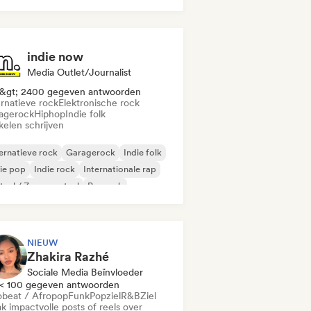
indie now
Media Outlet/Journalist
&gt; 2400 gegeven antwoorden
ernatieve rock
Elektronische rock
agerock
Hiphop
Indie folk
kelen schrijven
ernatieve rock
Garagerock
Indie folk
ie pop
Indie rock
Internationale rap
aal / Zwaar metaal
Poprock
NIEUW
Zhakira Razhé
Sociale Media Beïnvloeder
< 100 gegeven antwoorden
obeat / Afropop
Funk
Popziel
R&B
Ziel
k impactvolle posts of reels over