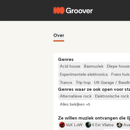
Over
Genres
Acid house
Basmuziek
Diepe house
Experimentele elektronica
Frans huis
Trance
Trip hop
UK Garage / Bassli
Genres waar ze ook open voor st
Alternatieve rock
Elektronische rock
Alles bekijken +5
Ze willen muziek ontvangen die lij
VoX LoW
Il Est Vilaine
Ava