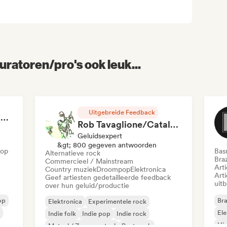
uratoren/pro's ook leuk...
Uitgebreide Feedback
RAP FRANÇAIS 2026 🔥🇫🇷 (Way Records)
Rob Tavaglione/Catalyst Recording
Geluidsexpert
&gt; 800 gegeven antwoorden
Hop
Bas
Alternatieve rock
Braz
Commercieel / Mainstream
Art
Country muziek
Droompop
Elektronica
Art
Geef artiesten gedetailleerde feedback
uit
over hun geluid/productie
op
Bra
Elektronica
Experimentele rock
Ele
Indie folk
Indie pop
Indie rock
Hi
Metaal / Zwaar metaal
Post punk