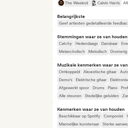
The Weeknd
Calvin Harris
Al
Belangrijkste
Geef artiesten gedetailleerde feedbac
Stemmingen waar ze van houden
Catchy
Hedendaags
Dansbaar
Ene
Melancholisch
Melodisch
Dromerig
Muzikale kenmerken waar ze va
Ontkoppeld
Akoestische gitaar
Aut
Demo's
Elektrische gitaar
Elektroni
Afgewerkt spoor
Drums
Piano
Pro
Alle steunen
Stedelijke geluiden
Za
Kenmerken waar ze van houden
Beschikbaar op Spotify
Componist
Mannelijke kunstenaar
Sterke aanwez