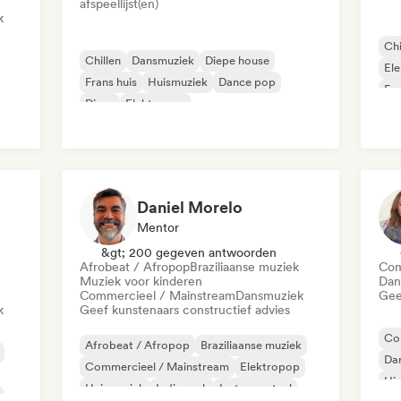
afspeellijst(en)
k
Chi
Chillen
Dansmuziek
Diepe house
El
Frans huis
Huismuziek
Dance pop
Fra
Disco
Elektropop
Daniel Morelo
Mentor
&gt; 200 gegeven antwoorden
Afrobeat / Afropop
Braziliaanse muziek
Com
Muziek voor kinderen
Dan
Commercieel / Mainstream
Dansmuziek
Gee
k
Geef kunstenaars constructief advies
Co
Afrobeat / Afropop
Braziliaanse muziek
Da
Commercieel / Mainstream
Elektropop
Hi
Huismuziek
Indie rock
Instrumentaal