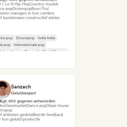
l / Lo-fi Hip-Hop
Country muziek
ce pop
Droompop
Boor/Trui
iesten managen in hun carrière
f kunstenaars constructief advies
nce pop
Droompop
Indie India
ie pop
Internationale pop
i slaapkamer
Poprock
Stedelijke pop
Sanzach
Geluidsexpert
&gt; 600 gegeven antwoorden
len
Dansmuziek
Dance pop
Diepe house
ktropop
f artiesten gedetailleerde feedback
r hun geluid/productie