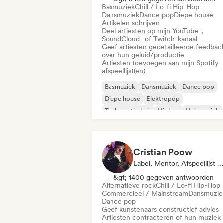
Basmuziek
Chill / Lo-fi Hip-Hop
Dansmuziek
Dance pop
Diepe house
Artikelen schrijven
Deel artiesten op mijn YouTube-,
SoundCloud- of Twitch-kanaal
Geef artiesten gedetailleerde feedbac
over hun geluid/productie
Artiesten toevoegen aan mijn Spotify-
afspeellijst(en)
Basmuziek
Dansmuziek
Dance pop
Diepe house
Elektropop
Toekomstig huis
Hiphop
Huismuziek
Cristian Poow
Label, Mentor, Afspeellijst Curator, Geluidsexpert
&gt; 1400 gegeven antwoorden
Alternatieve rock
Chill / Lo-fi Hip-Hop
Commercieel / Mainstream
Dansmuzie
Dance pop
Geef kunstenaars constructief advies
Artiesten contracteren of hun muziek