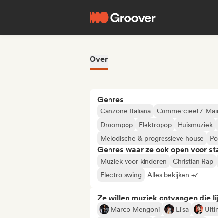
Over
Genres
Canzone Italiana
Commercieel / Mai
Droompop
Elektropop
Huismuziek
Melodische & progressieve house
Po
Genres waar ze ook open voor st
Muziek voor kinderen
Christian Rap
Electro swing
Alles bekijken +7
Ze willen muziek ontvangen die lij
Marco Mengoni
Elisa
Ult