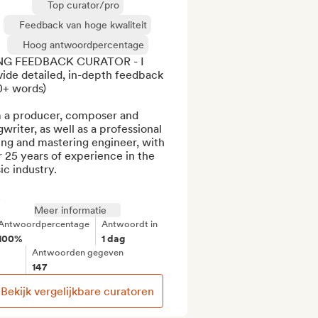
Top curator/pro
Feedback van hoge kwaliteit
Hoog antwoordpercentage
G FEEDBACK CURATOR - I 
ide detailed, in-depth feedback 
+ words) 

m a producer, composer and 
writer, as well as a professional 
ng and mastering engineer, with 
 25 years of experience in the 
c industry.

.
Meer informatie
Antwoordpercentage
Antwoordt in
100%
1 dag
Antwoorden gegeven
147
Bekijk vergelijkbare curatoren