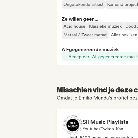
Ongetekende artiest
Komend projec
Ze willen geen...
Acid house
Klassieke muziek
Dood 
Metaal / Zwaar metaal
Alles bekijken
AI-gegenereerde muziek
Accepteert AI-gegenereerde muzi
Misschien vind je deze c
Omdat je Emilio Munda's profiel be
Sll Music Playlists
Youtube/Twitch-Kanaal, Media Outlet/Journalist, Afspeellijst Curator, Geluidsexpert
&gt; 5400 gegeven antwoorden