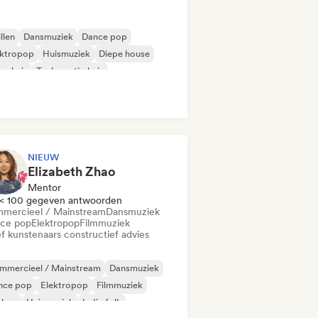
llen
Dansmuziek
Dance pop
ektropop
Huismuziek
Diepe house
ns huis
Toekomstig huis
NIEUW
Elizabeth Zhao
Mentor
< 100 gegeven antwoorden
mercieel / Mainstream
Dansmuziek
ce pop
Elektropop
Filmmuziek
f kunstenaars constructief advies
mmercieel / Mainstream
Dansmuziek
nce pop
Elektropop
Filmmuziek
phop
Huismuziek
Indie folk