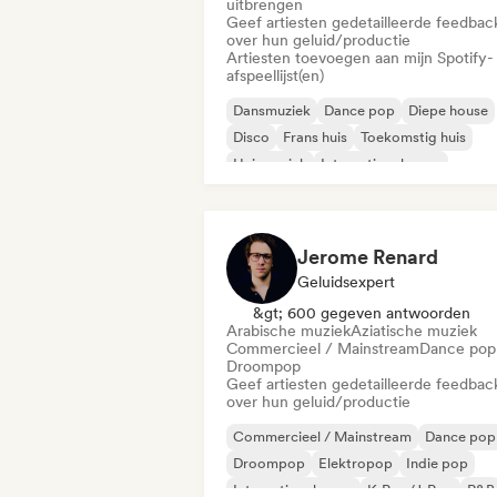
uitbrengen
Geef artiesten gedetailleerde feedbac
over hun geluid/productie
Artiesten toevoegen aan mijn Spotify-
afspeellijst(en)
Dansmuziek
Dance pop
Diepe house
Disco
Frans huis
Toekomstig huis
Huismuziek
Internationale pop
Jerome Renard
Geluidsexpert
&gt; 600 gegeven antwoorden
Arabische muziek
Aziatische muziek
Commercieel / Mainstream
Dance pop
Droompop
Geef artiesten gedetailleerde feedbac
over hun geluid/productie
Commercieel / Mainstream
Dance pop
Droompop
Elektropop
Indie pop
Internationale pop
K-Pop/J-Pop
R&B