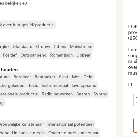
les bekijken +8
k over hun geluid/productie
LON
prov
(250
rgiek
Standaard
Groovy
Intens
Mainstream
I a
Positief
Ontspannend
Romantisch
Upbeat
song
mixi
over
n houden
musi
otune
Basgitaar
Beatmaker
Slaat
Met
Dekt
I h..
sche geluiden
Tests
Instrumentaal
Live opname
fessionele productie
Radio bewerken
Snaren
Synths
ng
Vrouwelijke kunstenaar
Internationaal potentieel
igheid in sociale media
Ondersteunde kunstenaar