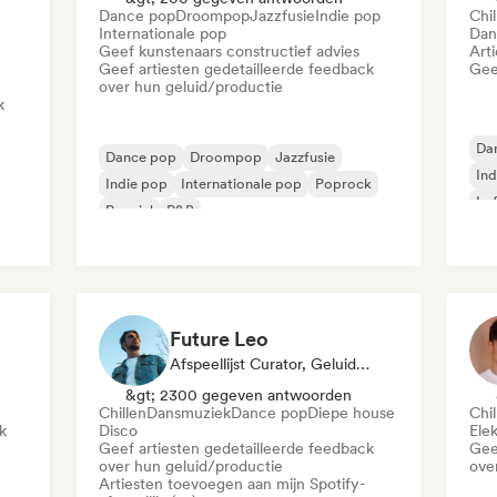
Dance pop
Droompop
Jazzfusie
Indie pop
Chil
Internationale pop
Dan
Geef kunstenaars constructief advies
Art
Geef artiesten gedetailleerde feedback
Gee
over hun geluid/productie
k
Da
Dance pop
Droompop
Jazzfusie
Ind
Indie pop
Internationale pop
Poprock
Lof
Popziel
R&B
Future Leo
Afspeellijst Curator, Geluidsexpert
&gt; 2300 gegeven antwoorden
Chillen
Dansmuziek
Dance pop
Diepe house
Chil
k
Disco
Ele
Geef artiesten gedetailleerde feedback
Gee
over hun geluid/productie
ove
Artiesten toevoegen aan mijn Spotify-