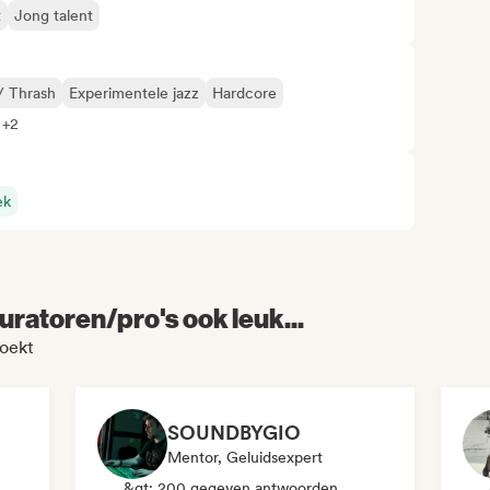
t
Jong talent
/ Thrash
Experimentele jazz
Hardcore
 +2
ek
uratoren/pro's ook leuk...
zoekt
SOUNDBYGIO
Mentor, Geluidsexpert
&gt; 200 gegeven antwoorden