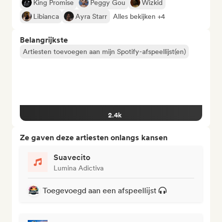
King Promise
Peggy Gou
Wizkid
Libianca
Ayra Starr
Alles bekijken +4
Belangrijkste
Artiesten toevoegen aan mijn Spotify-afspeellijst(en)
2.4k
Ze gaven deze artiesten onlangs kansen
Suavecito
Lumina Adictiva
Toegevoegd aan een afspeellijst