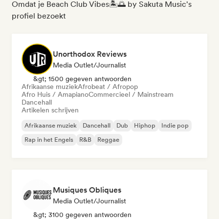
Omdat je Beach Club Vibes🏝️🌅 by Sakuta Music's
profiel bezoekt
Unorthodox Reviews
Media Outlet/Journalist
&gt; 1500 gegeven antwoorden
Afrikaanse muziek
Afrobeat / Afropop
Afro Huis / Amapiano
Commercieel / Mainstream
Dancehall
Artikelen schrijven
Afrikaanse muziek
Dancehall
Dub
Hiphop
Indie pop
Rap in het Engels
R&B
Reggae
Musiques Obliques
Media Outlet/Journalist
&gt; 3100 gegeven antwoorden