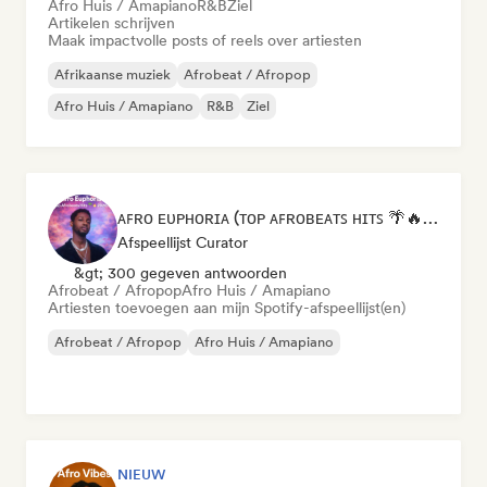
Afro Huis / Amapiano
R&B
Ziel
Artikelen schrijven
Maak impactvolle posts of reels over artiesten
Afrikaanse muziek
Afrobeat / Afropop
Afro Huis / Amapiano
R&B
Ziel
ᴀꜰʀᴏ ᴇᴜᴘʜᴏʀɪᴀ (ᴛᴏᴘ ᴀꜰʀᴏʙᴇᴀᴛꜱ ʜɪᴛꜱ 🌴🔥 2026 )
Afspeellijst Curator
&gt; 300 gegeven antwoorden
Afrobeat / Afropop
Afro Huis / Amapiano
Artiesten toevoegen aan mijn Spotify-afspeellijst(en)
Afrobeat / Afropop
Afro Huis / Amapiano
NIEUW