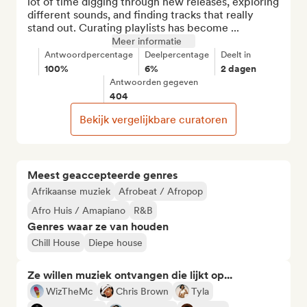
lot of time digging through new releases, exploring 
different sounds, and finding tracks that really 
stand out. Curating playlists has become ...
Meer informatie
Antwoordpercentage
Deelpercentage
Deelt in
100%
6%
2 dagen
Antwoorden gegeven
404
Bekijk vergelijkbare curatoren
Meest geaccepteerde genres
Afrikaanse muziek
Afrobeat / Afropop
Afro Huis / Amapiano
R&B
Genres waar ze van houden
Chill House
Diepe house
Ze willen muziek ontvangen die lijkt op...
WizTheMc
Chris Brown
Tyla