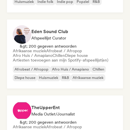
Huismuziek
Indie folk
Indie pop
Popziel
R&B
Eden Sound Club
Afspeellijst Curator
&gt; 200 gegeven antwoorden
Afrikaanse muziek
Afrobeat / Afropop
Afro Huis / Amapiano
Chillen
Diepe house
Artiesten toevoegen aan mijn Spotify-afspeellijst(en)
Afrobeat / Afropop
Afro Huis / Amapiano
Chillen
Diepe house
Huismuziek
R&B
Afrikaanse muziek
TheUpperEnt
Media Outlet/Journalist
&gt; 200 gegeven antwoorden
Afrikaanse muziek
Afrobeat / Afropop