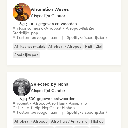
Afronation Waves
Afspeellijst Curator
&gt; 2100 gegeven antwoorden
Afrikaanse muziek
Afrobeat / Afropop
R&B
Ziel
Stedelijke pop
Artiesten toevoegen aan mijn Spotify-afspeellijst(en)
Afrikaanse muziek
Afrobeat / Afropop
R&B
Ziel
Stedelijke pop
Selected by Nona
Afspeellijst Curator
&gt; 600 gegeven antwoorden
Afrobeat / Afropop
Afro Huis / Amapiano
Chill / Lo-fi Hip-Hop
Chillen
Hiphop
Artiesten toevoegen aan mijn Spotify-afspeellijst(en)
Afrobeat / Afropop
Afro Huis / Amapiano
Hiphop