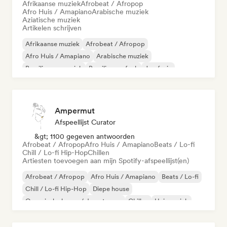
Afrikaanse muziek
Afrobeat / Afropop
Afro Huis / Amapiano
Arabische muziek
Aziatische muziek
Artikelen schrijven
Afrikaanse muziek
Afrobeat / Afropop
Afro Huis / Amapiano
Arabische muziek
Braziliaanse muziek
Braziliaanse funk
Jazzfusie
Internationale rap
Ampermut
Afspeellijst Curator
&gt; 1100 gegeven antwoorden
Afrobeat / Afropop
Afro Huis / Amapiano
Beats / Lo-fi
Chill / Lo-fi Hip-Hop
Chillen
Artiesten toevoegen aan mijn Spotify-afspeellijst(en)
Afrobeat / Afropop
Afro Huis / Amapiano
Beats / Lo-fi
Chill / Lo-fi Hip-Hop
Diepe house
Organische house / downtempo
Chillen
Huismuziek