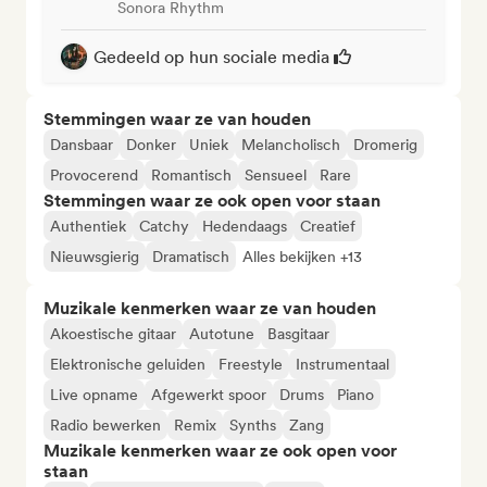
Sonora Rhythm
Gedeeld op hun sociale media
Stemmingen waar ze van houden
Dansbaar
Donker
Uniek
Melancholisch
Dromerig
Provocerend
Romantisch
Sensueel
Rare
Stemmingen waar ze ook open voor staan
Authentiek
Catchy
Hedendaags
Creatief
Nieuwsgierig
Dramatisch
Alles bekijken +13
Muzikale kenmerken waar ze van houden
Akoestische gitaar
Autotune
Basgitaar
Elektronische geluiden
Freestyle
Instrumentaal
Live opname
Afgewerkt spoor
Drums
Piano
Radio bewerken
Remix
Synths
Zang
Muzikale kenmerken waar ze ook open voor
staan