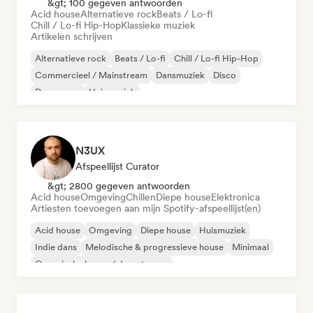
&gt; 100 gegeven antwoorden
Acid house
Alternatieve rock
Beats / Lo-fi
Chill / Lo-fi Hip-Hop
Klassieke muziek
Artikelen schrijven
Alternatieve rock
Beats / Lo-fi
Chill / Lo-fi Hip-Hop
Commercieel / Mainstream
Dansmuziek
Disco
Droompop
Huismuziek
N3UX
Afspeellijst Curator
&gt; 2800 gegeven antwoorden
Acid house
Omgeving
Chillen
Diepe house
Elektronica
Artiesten toevoegen aan mijn Spotify-afspeellijst(en)
Acid house
Omgeving
Diepe house
Huismuziek
Indie dans
Melodische & progressieve house
Minimaal
Organische house / downtempo