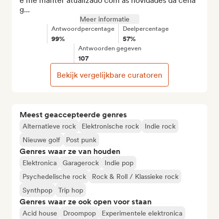
e me manter atualizado com as novidades da cena 
g...
Meer informatie
Antwoordpercentage
Deelpercentage
99%
57%
Antwoorden gegeven
107
Bekijk vergelijkbare curatoren
Meest geaccepteerde genres
Alternatieve rock
Elektronische rock
Indie rock
Nieuwe golf
Post punk
Genres waar ze van houden
Elektronica
Garagerock
Indie pop
Psychedelische rock
Rock & Roll / Klassieke rock
Synthpop
Trip hop
Genres waar ze ook open voor staan
Acid house
Droompop
Experimentele elektronica