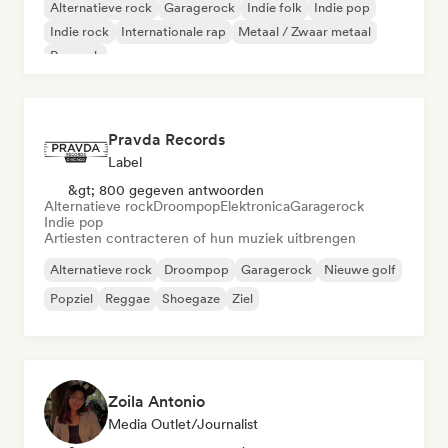
Alternatieve rock
Garagerock
Indie folk
Indie pop
Indie rock
Internationale rap
Metaal / Zwaar metaal
Poprock
Pravda Records
Label
&gt; 800 gegeven antwoorden
Alternatieve rock
Droompop
Elektronica
Garagerock
Indie pop
Artiesten contracteren of hun muziek uitbrengen
Alternatieve rock
Droompop
Garagerock
Nieuwe golf
Popziel
Reggae
Shoegaze
Ziel
Zoila Antonio
Media Outlet/Journalist