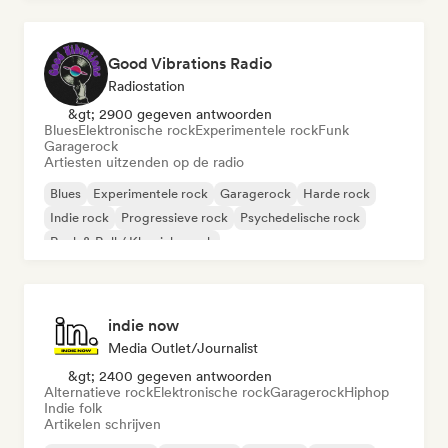
Good Vibrations Radio
Radiostation
&gt; 2900 gegeven antwoorden
Blues
Elektronische rock
Experimentele rock
Funk
Garagerock
Artiesten uitzenden op de radio
Blues
Experimentele rock
Garagerock
Harde rock
Indie rock
Progressieve rock
Psychedelische rock
Rock & Roll / Klassieke rock
indie now
Media Outlet/Journalist
&gt; 2400 gegeven antwoorden
Alternatieve rock
Elektronische rock
Garagerock
Hiphop
Indie folk
Artikelen schrijven