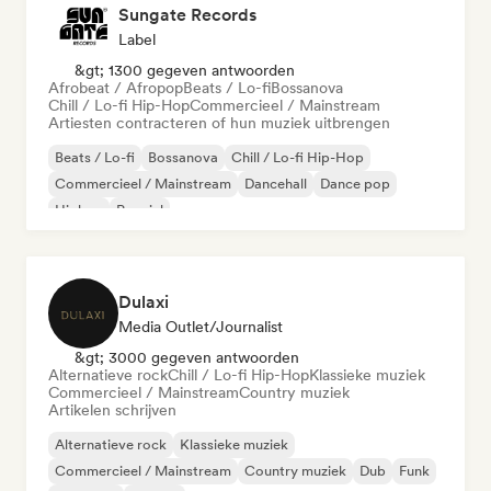
Sungate Records
Label
&gt; 1300 gegeven antwoorden
Afrobeat / Afropop
Beats / Lo-fi
Bossanova
Chill / Lo-fi Hip-Hop
Commercieel / Mainstream
Artiesten contracteren of hun muziek uitbrengen
Beats / Lo-fi
Bossanova
Chill / Lo-fi Hip-Hop
Commercieel / Mainstream
Dancehall
Dance pop
Hiphop
Popziel
Dulaxi
Media Outlet/Journalist
&gt; 3000 gegeven antwoorden
Alternatieve rock
Chill / Lo-fi Hip-Hop
Klassieke muziek
Commercieel / Mainstream
Country muziek
Artikelen schrijven
Alternatieve rock
Klassieke muziek
Commercieel / Mainstream
Country muziek
Dub
Funk