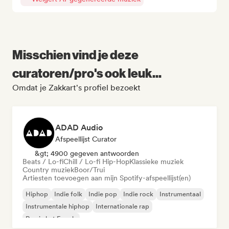
Misschien vind je deze
curatoren/pro's ook leuk...
Omdat je Zakkart's profiel bezoekt
ADAD Audio
Afspeellijst Curator
&gt; 4900 gegeven antwoorden
Beats / Lo-fi
Chill / Lo-fi Hip-Hop
Klassieke muziek
Country muziek
Boor/Trui
Artiesten toevoegen aan mijn Spotify-afspeellijst(en)
Hiphop
Indie folk
Indie pop
Indie rock
Instrumentaal
Instrumentale hiphop
Internationale rap
Rap in het Engels