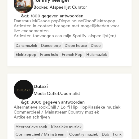
Tommy Menger
Booker, Afspeellijst Curator
&gt; 1800 gegeven antwoorden
Dansmuziek
Dance pop
Diepe house
Disco
Elektropop
Artiesten in contact brengen met mogelijkheden voor
live evenementen
Artiesten toevoegen aan mijn Spotify-afspeellijst(en)
Dansmuziek
Dance pop
Diepe house
Disco
Elektropop
Frans huis
French Pop
Huismuziek
Dulaxi
Media Outlet/Journalist
&gt; 3000 gegeven antwoorden
Alternatieve rock
Chill / Lo-fi Hip-Hop
Klassieke muziek
Commercieel / Mainstream
Country muziek
Artikelen schrijven
Alternatieve rock
Klassieke muziek
Commercieel / Mainstream
Country muziek
Dub
Funk