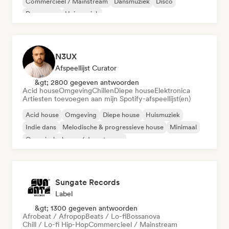
Commercieel / Mainstream
Dansmuziek
Disco
Droompop
Huismuziek
N3UX
Afspeellijst Curator
&gt; 2800 gegeven antwoorden
Acid house
Omgeving
Chillen
Diepe house
Elektronica
Artiesten toevoegen aan mijn Spotify-afspeellijst(en)
Acid house
Omgeving
Diepe house
Huismuziek
Indie dans
Melodische & progressieve house
Minimaal
Organische house / downtempo
Sungate Records
Label
&gt; 1300 gegeven antwoorden
Afrobeat / Afropop
Beats / Lo-fi
Bossanova
Chill / Lo-fi Hip-Hop
Commercieel / Mainstream