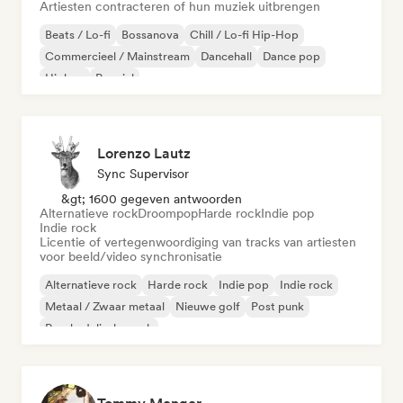
Artiesten contracteren of hun muziek uitbrengen
Beats / Lo-fi
Bossanova
Chill / Lo-fi Hip-Hop
Commercieel / Mainstream
Dancehall
Dance pop
Hiphop
Popziel
Lorenzo Lautz
Sync Supervisor
&gt; 1600 gegeven antwoorden
Alternatieve rock
Droompop
Harde rock
Indie pop
Indie rock
Licentie of vertegenwoordiging van tracks van artiesten
voor beeld/video synchronisatie
Alternatieve rock
Harde rock
Indie pop
Indie rock
Metaal / Zwaar metaal
Nieuwe golf
Post punk
Psychedelische rock