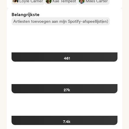
Loyle Carner
Kae Tempest
Miles Carter
Belangrijkste
Artiesten toevoegen aan mijn Spotify-afspeellijst(en)
461
27k
7.4k