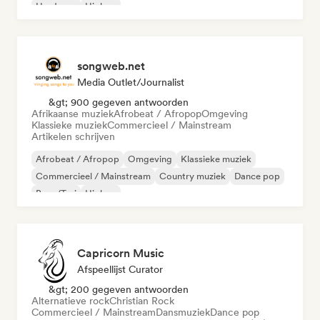
Hardcore
Hiphop
songweb.net
Media Outlet/Journalist
&gt; 900 gegeven antwoorden
Afrikaanse muziek
Afrobeat / Afropop
Omgeving
Klassieke muziek
Commercieel / Mainstream
Artikelen schrijven
Afrobeat / Afropop
Omgeving
Klassieke muziek
Commercieel / Mainstream
Country muziek
Dance pop
Boor/Trui
Hiphop
Capricorn Music
Afspeellijst Curator
&gt; 200 gegeven antwoorden
Alternatieve rock
Christian Rock
Commercieel / Mainstream
Dansmuziek
Dance pop