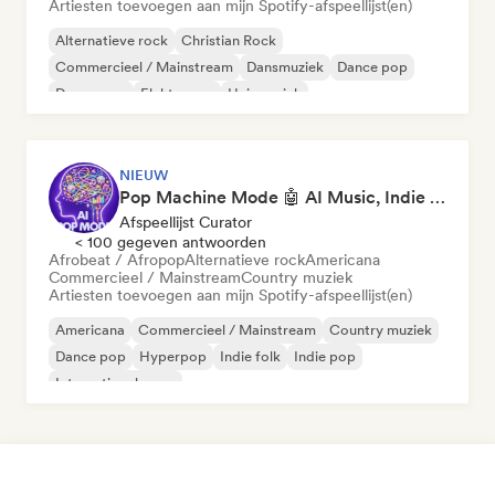
Artiesten toevoegen aan mijn Spotify-afspeellijst(en)
Alternatieve rock
Christian Rock
Commercieel / Mainstream
Dansmuziek
Dance pop
Droompop
Elektropop
Huismuziek
NIEUW
Pop Machine Mode 🤖 AI Music, Indie Pop & Dream Pop
Afspeellijst Curator
< 100 gegeven antwoorden
Afrobeat / Afropop
Alternatieve rock
Americana
Commercieel / Mainstream
Country muziek
Artiesten toevoegen aan mijn Spotify-afspeellijst(en)
Americana
Commercieel / Mainstream
Country muziek
Dance pop
Hyperpop
Indie folk
Indie pop
Internationale pop