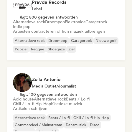
Pravda Records
Label
&gt; 800 gegeven antwoorden
Alternatieve rock
Droompop
Elektronica
Garagerock
Indie pop
Artiesten contracteren of hun muziek uitbrengen
Alternatieve rock
Droompop
Garagerock
Nieuwe golf
Popziel
Reggae
Shoegaze
Ziel
Zoila Antonio
Media Outlet/Journalist
&gt; 100 gegeven antwoorden
Acid house
Alternatieve rock
Beats / Lo-fi
Chill / Lo-fi Hip-Hop
Klassieke muziek
Artikelen schrijven
Alternatieve rock
Beats / Lo-fi
Chill / Lo-fi Hip-Hop
Commercieel / Mainstream
Dansmuziek
Disco
Droompop
Huismuziek