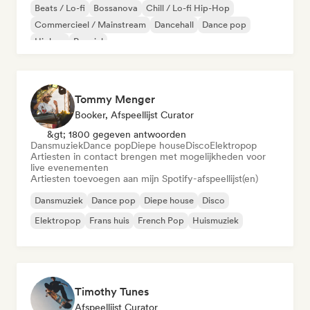
Beats / Lo-fi
Bossanova
Chill / Lo-fi Hip-Hop
Commercieel / Mainstream
Dancehall
Dance pop
Hiphop
Popziel
Tommy Menger
Booker, Afspeellijst Curator
&gt; 1800 gegeven antwoorden
Dansmuziek
Dance pop
Diepe house
Disco
Elektropop
Artiesten in contact brengen met mogelijkheden voor
live evenementen
Artiesten toevoegen aan mijn Spotify-afspeellijst(en)
Dansmuziek
Dance pop
Diepe house
Disco
Elektropop
Frans huis
French Pop
Huismuziek
Timothy Tunes
Afspeellijst Curator