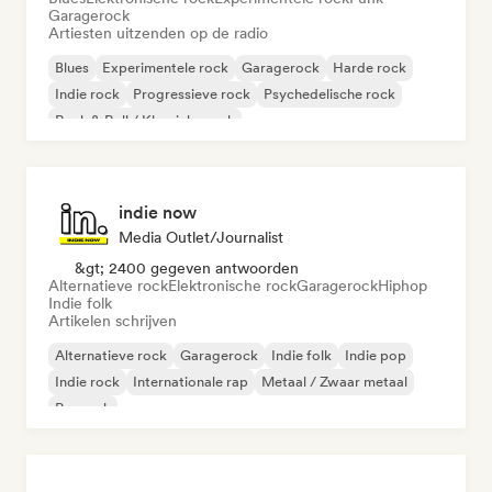
Garagerock
Artiesten uitzenden op de radio
Blues
Experimentele rock
Garagerock
Harde rock
Indie rock
Progressieve rock
Psychedelische rock
Rock & Roll / Klassieke rock
indie now
Media Outlet/Journalist
&gt; 2400 gegeven antwoorden
Alternatieve rock
Elektronische rock
Garagerock
Hiphop
Indie folk
Artikelen schrijven
Alternatieve rock
Garagerock
Indie folk
Indie pop
Indie rock
Internationale rap
Metaal / Zwaar metaal
Poprock