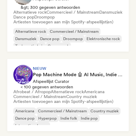
&gt; 300 gegeven antwoorden
Alternatieve rock
Commercieel / Mainstream
Dansmuziek
Dance pop
Droompop
Artiesten toevoegen aan mijn Spotify-afspeellijst(en)
Alternatieve rock
Commercieel / Mainstream
Dansmuziek
Dance pop
Droompop
Elektronische rock
Toekomstig huis
Garagerock
NIEUW
Pop Machine Mode 🤖 AI Music, Indie Pop & Dream Pop
Afspeellijst Curator
< 100 gegeven antwoorden
Afrobeat / Afropop
Alternatieve rock
Americana
Commercieel / Mainstream
Country muziek
Artiesten toevoegen aan mijn Spotify-afspeellijst(en)
Americana
Commercieel / Mainstream
Country muziek
Dance pop
Hyperpop
Indie folk
Indie pop
Internationale pop