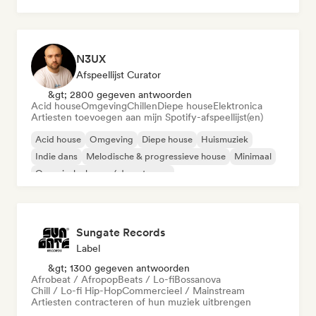
N3UX
Afspeellijst Curator
&gt; 2800 gegeven antwoorden
Acid house
Omgeving
Chillen
Diepe house
Elektronica
Artiesten toevoegen aan mijn Spotify-afspeellijst(en)
Acid house
Omgeving
Diepe house
Huismuziek
Indie dans
Melodische & progressieve house
Minimaal
Organische house / downtempo
Sungate Records
Label
&gt; 1300 gegeven antwoorden
Afrobeat / Afropop
Beats / Lo-fi
Bossanova
Chill / Lo-fi Hip-Hop
Commercieel / Mainstream
Artiesten contracteren of hun muziek uitbrengen