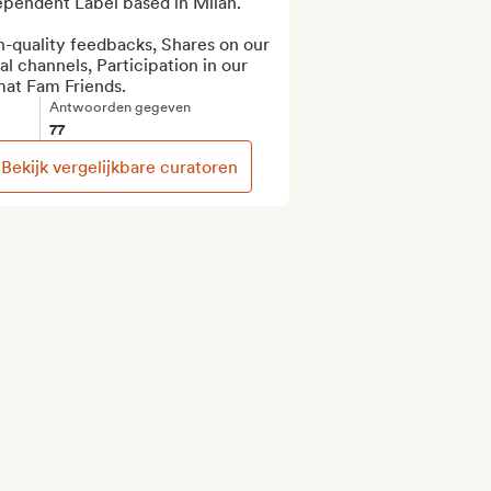
pendent Label based in Milan.

-quality feedbacks, Shares on our 
al channels, Participation in our 
mat Fam Friends.
Antwoorden gegeven
77
Bekijk vergelijkbare curatoren