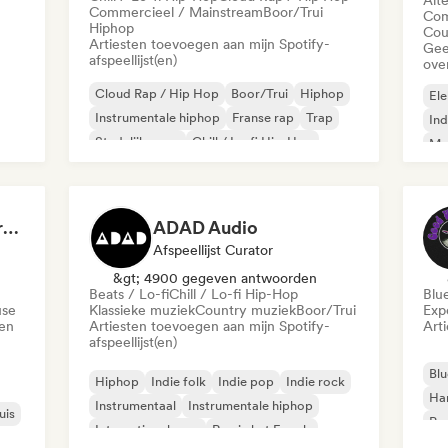
Alt
Commercieel / Mainstream
Boor/Trui
Com
Hiphop
Cou
Artiesten toevoegen aan mijn Spotify-
Gee
afspeellijst(en)
ove
Cloud Rap / Hip Hop
Boor/Trui
Hiphop
Ele
Instrumentale hiphop
Franse rap
Trap
Ind
Stedelijke pop
Chill / Lo-fi Hip-Hop
Met
Roc
Dreamers Island Entertainment
ADAD Audio
Afspeellijst Curator
&gt; 4900 gegeven antwoorden
Beats / Lo-fi
Chill / Lo-fi Hip-Hop
Blu
use
Klassieke muziek
Country muziek
Boor/Trui
Exp
den
Artiesten toevoegen aan mijn Spotify-
Art
afspeellijst(en)
Blu
Hiphop
Indie folk
Indie pop
Indie rock
Ha
Instrumentaal
Instrumentale hiphop
uis
Psy
Internationale rap
Rap in het Engels
Roc