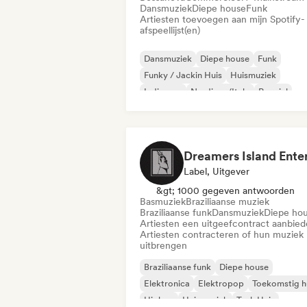
Dansmuziek
Diepe house
Funk
Artiesten toevoegen aan mijn Spotify-
afspeellijst(en)
Dansmuziek
Diepe house
Funk
Funky / Jackin Huis
Huismuziek
Indie pop
Nu-disco/Italo
Popziel
Label, Uitgever
&gt; 1000 gegeven antwoorden
Basmuziek
Braziliaanse muziek
Braziliaanse funk
Dansmuziek
Diepe ho
Artiesten een uitgeefcontract aanbie
Artiesten contracteren of hun muziek
uitbrengen
Braziliaanse funk
Diepe house
Elektronica
Elektropop
Toekomstig h
Hiphop
Huismuziek
Tech Huis