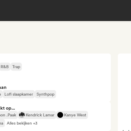
R&B
Trap
aan
p
Lofi slaapkamer
Synthpop
kt op...
on .Paak
Kendrick Lamar
Kanye West
na
Alles bekijken +3