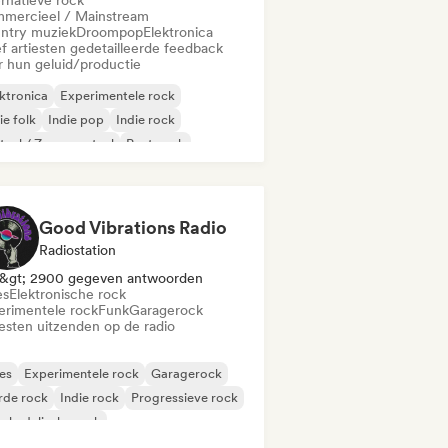
ernatieve rock
mercieel / Mainstream
ntry muziek
Droompop
Elektronica
f artiesten gedetailleerde feedback
r hun geluid/productie
ktronica
Experimentele rock
ie folk
Indie pop
Indie rock
aal / Zwaar metaal
Post punk
k & Roll / Klassieke rock
Good Vibrations Radio
Radiostation
&gt; 2900 gegeven antwoorden
es
Elektronische rock
erimentele rock
Funk
Garagerock
iesten uitzenden op de radio
es
Experimentele rock
Garagerock
rde rock
Indie rock
Progressieve rock
chedelische rock
k & Roll / Klassieke rock