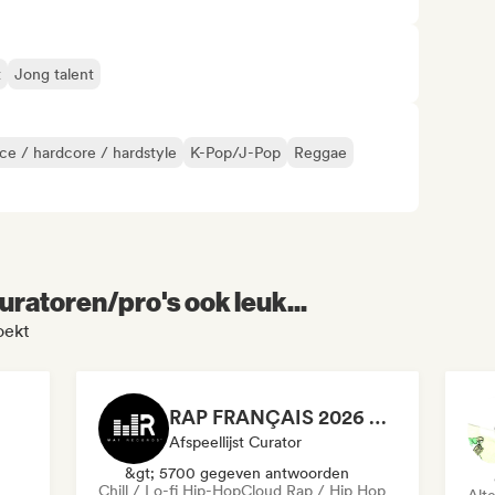
t
Jong talent
ce / hardcore / hardstyle
K-Pop/J-Pop
Reggae
uratoren/pro's ook leuk...
oekt
RAP FRANÇAIS 2026 🔥🇫🇷 (Way Records)
Afspeellijst Curator
&gt; 5700 gegeven antwoorden
Chill / Lo-fi Hip-Hop
Cloud Rap / Hip Hop