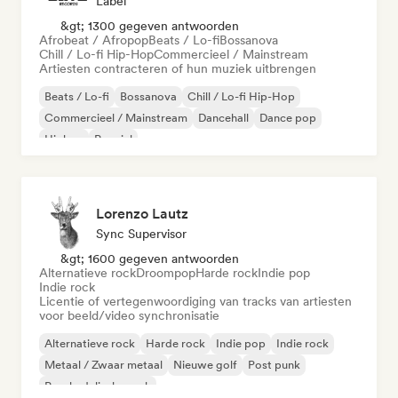
Label
&gt; 1300 gegeven antwoorden
Afrobeat / Afropop
Beats / Lo-fi
Bossanova
Chill / Lo-fi Hip-Hop
Commercieel / Mainstream
Artiesten contracteren of hun muziek uitbrengen
Beats / Lo-fi
Bossanova
Chill / Lo-fi Hip-Hop
Commercieel / Mainstream
Dancehall
Dance pop
Hiphop
Popziel
Lorenzo Lautz
Sync Supervisor
&gt; 1600 gegeven antwoorden
Alternatieve rock
Droompop
Harde rock
Indie pop
Indie rock
Licentie of vertegenwoordiging van tracks van artiesten
voor beeld/video synchronisatie
Alternatieve rock
Harde rock
Indie pop
Indie rock
Metaal / Zwaar metaal
Nieuwe golf
Post punk
Psychedelische rock