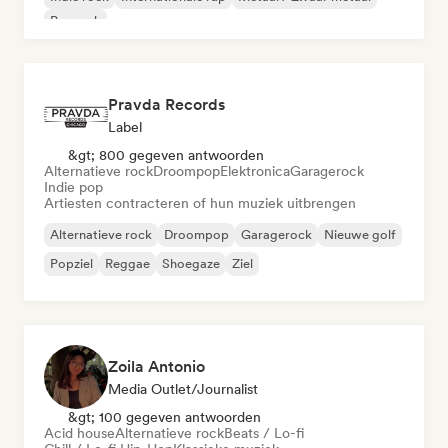
Poprock
Pravda Records
Label
&gt; 800 gegeven antwoorden
Alternatieve rock
Droompop
Elektronica
Garagerock
Indie pop
Artiesten contracteren of hun muziek uitbrengen
Alternatieve rock
Droompop
Garagerock
Nieuwe golf
Popziel
Reggae
Shoegaze
Ziel
Zoila Antonio
Media Outlet/Journalist
&gt; 100 gegeven antwoorden
Acid house
Alternatieve rock
Beats / Lo-fi