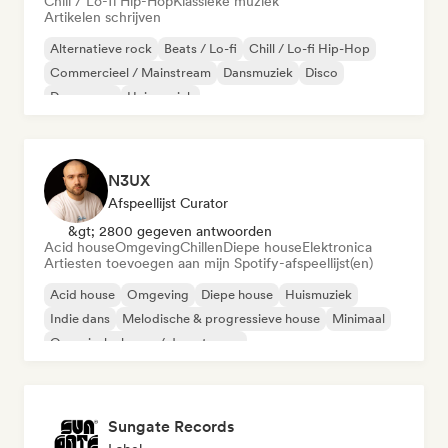
Chill / Lo-fi Hip-Hop
Klassieke muziek
Artikelen schrijven
Alternatieve rock
Beats / Lo-fi
Chill / Lo-fi Hip-Hop
Commercieel / Mainstream
Dansmuziek
Disco
Droompop
Huismuziek
N3UX
Afspeellijst Curator
&gt; 2800 gegeven antwoorden
Acid house
Omgeving
Chillen
Diepe house
Elektronica
Artiesten toevoegen aan mijn Spotify-afspeellijst(en)
Acid house
Omgeving
Diepe house
Huismuziek
Indie dans
Melodische & progressieve house
Minimaal
Organische house / downtempo
Sungate Records