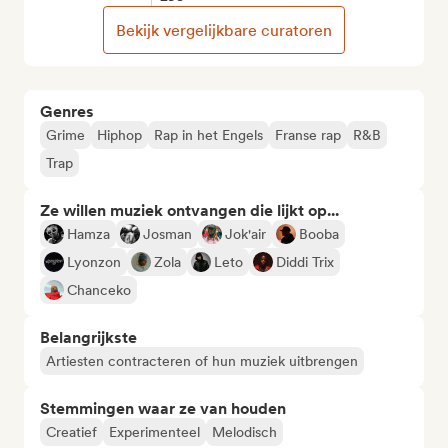
Bekijk vergelijkbare curatoren
Genres
Grime
Hiphop
Rap in het Engels
Franse rap
R&B
Trap
Ze willen muziek ontvangen die lijkt op...
Hamza
Josman
Jok'air
Booba
Lyonzon
Zola
Leto
Diddi Trix
Chanceko
Belangrijkste
Artiesten contracteren of hun muziek uitbrengen
Stemmingen waar ze van houden
Creatief
Experimenteel
Melodisch