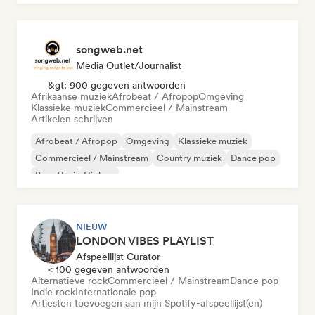
songweb.net
Media Outlet/Journalist
&gt; 900 gegeven antwoorden
Afrikaanse muziek
Afrobeat / Afropop
Omgeving
Klassieke muziek
Commercieel / Mainstream
Artikelen schrijven
Afrobeat / Afropop
Omgeving
Klassieke muziek
Commercieel / Mainstream
Country muziek
Dance pop
Boor/Trui
Hiphop
NIEUW
LONDON VIBES PLAYLIST
Afspeellijst Curator
< 100 gegeven antwoorden
Alternatieve rock
Commercieel / Mainstream
Dance pop
Indie rock
Internationale pop
Artiesten toevoegen aan mijn Spotify-afspeellijst(en)