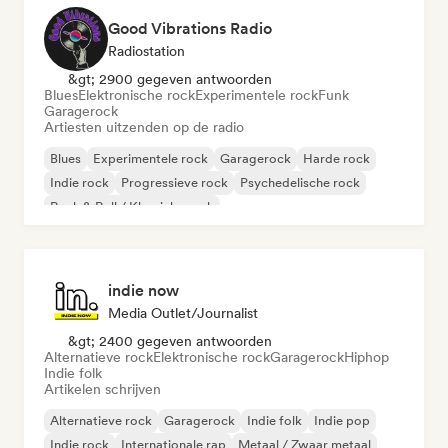
Good Vibrations Radio
Radiostation
&gt; 2900 gegeven antwoorden
Blues
Elektronische rock
Experimentele rock
Funk
Garagerock
Artiesten uitzenden op de radio
Blues
Experimentele rock
Garagerock
Harde rock
Indie rock
Progressieve rock
Psychedelische rock
Rock & Roll / Klassieke rock
indie now
Media Outlet/Journalist
&gt; 2400 gegeven antwoorden
Alternatieve rock
Elektronische rock
Garagerock
Hiphop
Indie folk
Artikelen schrijven
Alternatieve rock
Garagerock
Indie folk
Indie pop
Indie rock
Internationale rap
Metaal / Zwaar metaal