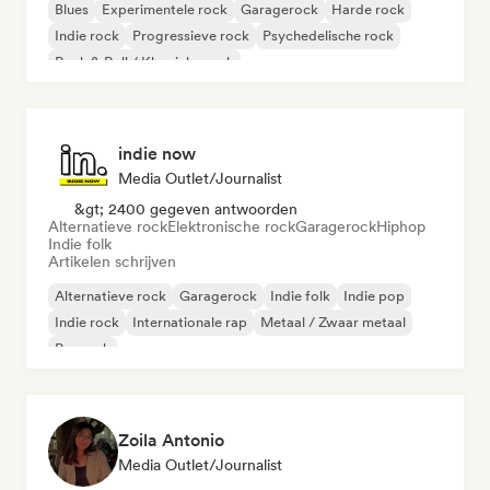
Blues
Experimentele rock
Garagerock
Harde rock
Indie rock
Progressieve rock
Psychedelische rock
Rock & Roll / Klassieke rock
indie now
Media Outlet/Journalist
&gt; 2400 gegeven antwoorden
Alternatieve rock
Elektronische rock
Garagerock
Hiphop
Indie folk
Artikelen schrijven
Alternatieve rock
Garagerock
Indie folk
Indie pop
Indie rock
Internationale rap
Metaal / Zwaar metaal
Poprock
Zoila Antonio
Media Outlet/Journalist