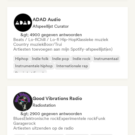
ADAD Audio
Afspeellijst Curator
&gt; 4900 gegeven antwoorden
Beats / Lo-fi
Chill / Lo-fi Hip-Hop
Klassieke muziek
Country muziek
Boor/Trui
Artiesten toevoegen aan mijn Spotify-afspeellijst(en)
Hiphop
Indie folk
Indie pop
Indie rock
Instrumentaal
Instrumentale hiphop
Internationale rap
Rap in het Engels
Good Vibrations Radio
Radiostation
&gt; 2900 gegeven antwoorden
Blues
Elektronische rock
Experimentele rock
Funk
Garagerock
Artiesten uitzenden op de radio