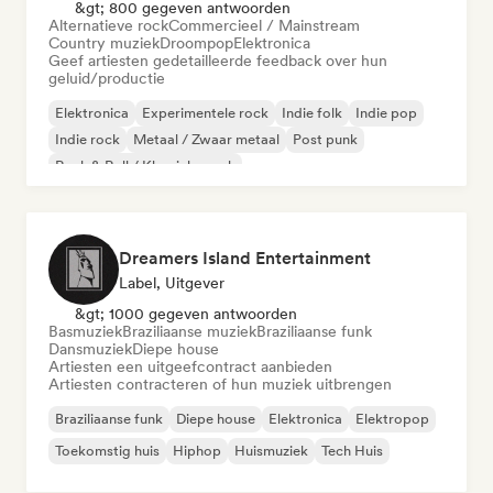
&gt; 800 gegeven antwoorden
Alternatieve rock
Commercieel / Mainstream
Country muziek
Droompop
Elektronica
Geef artiesten gedetailleerde feedback over hun
geluid/productie
Elektronica
Experimentele rock
Indie folk
Indie pop
Indie rock
Metaal / Zwaar metaal
Post punk
Rock & Roll / Klassieke rock
Dreamers Island Entertainment
Label, Uitgever
&gt; 1000 gegeven antwoorden
Basmuziek
Braziliaanse muziek
Braziliaanse funk
Dansmuziek
Diepe house
Artiesten een uitgeefcontract aanbieden
Artiesten contracteren of hun muziek uitbrengen
Braziliaanse funk
Diepe house
Elektronica
Elektropop
Toekomstig huis
Hiphop
Huismuziek
Tech Huis