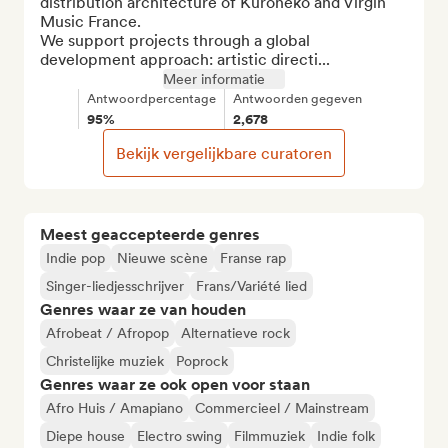
distribution architecture of Kuroneko and Virgin 
Music France.

We support projects through a global 
development approach: artistic directi...
Meer informatie
Antwoordpercentage
Antwoorden gegeven
95%
2,678
Bekijk vergelijkbare curatoren
Meest geaccepteerde genres
Indie pop
Nieuwe scène
Franse rap
Singer-liedjesschrijver
Frans/Variété lied
Genres waar ze van houden
Afrobeat / Afropop
Alternatieve rock
Christelijke muziek
Poprock
Genres waar ze ook open voor staan
Afro Huis / Amapiano
Commercieel / Mainstream
Diepe house
Electro swing
Filmmuziek
Indie folk