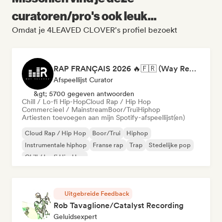
curatoren/pro's ook leuk...
Omdat je 4LEAVED CLOVER's profiel bezoekt
RAP FRANÇAIS 2026 🔥🇫🇷 (Way Records)
Afspeellijst Curator
&gt; 5700 gegeven antwoorden
Chill / Lo-fi Hip-Hop
Cloud Rap / Hip Hop
Commercieel / Mainstream
Boor/Trui
Hiphop
Artiesten toevoegen aan mijn Spotify-afspeellijst(en)
Cloud Rap / Hip Hop
Boor/Trui
Hiphop
Instrumentale hiphop
Franse rap
Trap
Stedelijke pop
Chill / Lo-fi Hip-Hop
Uitgebreide Feedback
Rob Tavaglione/Catalyst Recording
Geluidsexpert