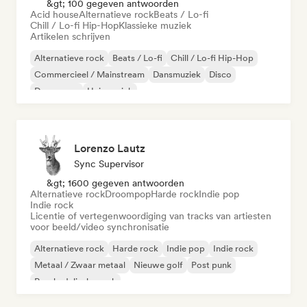
&gt; 100 gegeven antwoorden
Acid house
Alternatieve rock
Beats / Lo-fi
Chill / Lo-fi Hip-Hop
Klassieke muziek
Artikelen schrijven
Alternatieve rock
Beats / Lo-fi
Chill / Lo-fi Hip-Hop
Commercieel / Mainstream
Dansmuziek
Disco
Droompop
Huismuziek
Lorenzo Lautz
Sync Supervisor
&gt; 1600 gegeven antwoorden
Alternatieve rock
Droompop
Harde rock
Indie pop
Indie rock
Licentie of vertegenwoordiging van tracks van artiesten
voor beeld/video synchronisatie
Alternatieve rock
Harde rock
Indie pop
Indie rock
Metaal / Zwaar metaal
Nieuwe golf
Post punk
Psychedelische rock