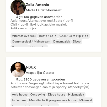
Zoila Antonio
Media Outlet/Journalist
&gt; 100 gegeven antwoorden
Acid house
Alternatieve rock
Beats / Lo-fi
Chill / Lo-fi Hip-Hop
Klassieke muziek
Artikelen schrijven
Alternatieve rock
Beats / Lo-fi
Chill / Lo-fi Hip-Hop
Commercieel / Mainstream
Dansmuziek
Disco
Droompop
Huismuziek
N3UX
Afspeellijst Curator
&gt; 2800 gegeven antwoorden
Acid house
Omgeving
Chillen
Diepe house
Elektronica
Artiesten toevoegen aan mijn Spotify-afspeellijst(en)
Acid house
Omgeving
Diepe house
Huismuziek
Indie dans
Melodische & progressieve house
Minimaal
Organische house / downtempo