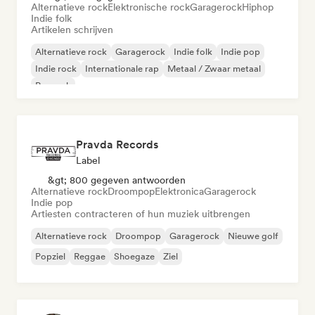
Alternatieve rock
Elektronische rock
Garagerock
Hiphop
Indie folk
Artikelen schrijven
Alternatieve rock
Garagerock
Indie folk
Indie pop
Indie rock
Internationale rap
Metaal / Zwaar metaal
Poprock
Pravda Records
Label
&gt; 800 gegeven antwoorden
Alternatieve rock
Droompop
Elektronica
Garagerock
Indie pop
Artiesten contracteren of hun muziek uitbrengen
Alternatieve rock
Droompop
Garagerock
Nieuwe golf
Popziel
Reggae
Shoegaze
Ziel