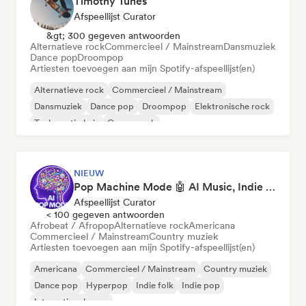
Timothy Tunes
Afspeellijst Curator
&gt; 300 gegeven antwoorden
Alternatieve rock
Commercieel / Mainstream
Dansmuziek
Dance pop
Droompop
Artiesten toevoegen aan mijn Spotify-afspeellijst(en)
Alternatieve rock
Commercieel / Mainstream
Dansmuziek
Dance pop
Droompop
Elektronische rock
Toekomstig huis
Garagerock
NIEUW
Pop Machine Mode 🤖 AI Music, Indie Pop & Dream Pop
Afspeellijst Curator
< 100 gegeven antwoorden
Afrobeat / Afropop
Alternatieve rock
Americana
Commercieel / Mainstream
Country muziek
Artiesten toevoegen aan mijn Spotify-afspeellijst(en)
Americana
Commercieel / Mainstream
Country muziek
Dance pop
Hyperpop
Indie folk
Indie pop
Internationale pop