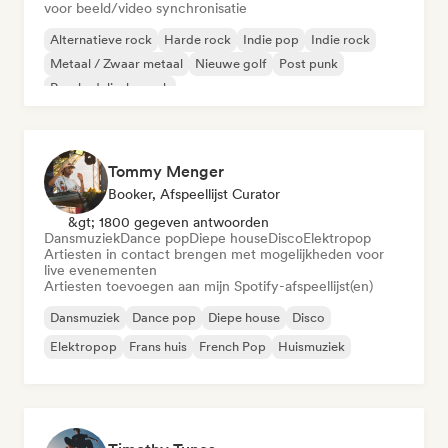
voor beeld/video synchronisatie
Alternatieve rock
Harde rock
Indie pop
Indie rock
Metaal / Zwaar metaal
Nieuwe golf
Post punk
Psychedelische rock
Tommy Menger
Booker, Afspeellijst Curator
&gt; 1800 gegeven antwoorden
Dansmuziek
Dance pop
Diepe house
Disco
Elektropop
Artiesten in contact brengen met mogelijkheden voor
live evenementen
Artiesten toevoegen aan mijn Spotify-afspeellijst(en)
Dansmuziek
Dance pop
Diepe house
Disco
Elektropop
Frans huis
French Pop
Huismuziek