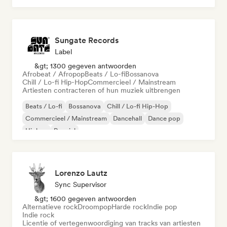
Sungate Records
Label
&gt; 1300 gegeven antwoorden
Afrobeat / Afropop
Beats / Lo-fi
Bossanova
Chill / Lo-fi Hip-Hop
Commercieel / Mainstream
Artiesten contracteren of hun muziek uitbrengen
Beats / Lo-fi
Bossanova
Chill / Lo-fi Hip-Hop
Commercieel / Mainstream
Dancehall
Dance pop
Hiphop
Popziel
Lorenzo Lautz
Sync Supervisor
&gt; 1600 gegeven antwoorden
Alternatieve rock
Droompop
Harde rock
Indie pop
Indie rock
Licentie of vertegenwoordiging van tracks van artiesten