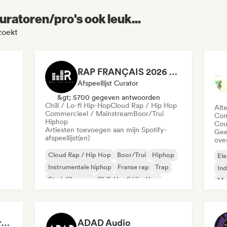
uratoren/pro's ook leuk...
zoekt
RAP FRANÇAIS 2026 🔥🇫🇷 (Way Records)
Afspeellijst Curator
&gt; 5700 gegeven antwoorden
Chill / Lo-fi Hip-Hop
Cloud Rap / Hip Hop
Alt
Commercieel / Mainstream
Boor/Trui
Com
Hiphop
Cou
Artiesten toevoegen aan mijn Spotify-
Gee
afspeellijst(en)
ove
Cloud Rap / Hip Hop
Boor/Trui
Hiphop
Ele
Instrumentale hiphop
Franse rap
Trap
Ind
Stedelijke pop
Chill / Lo-fi Hip-Hop
Met
Roc
Dreamers Island Entertainment
ADAD Audio