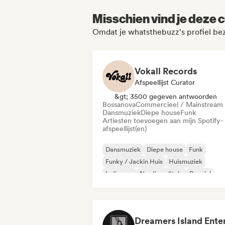
Misschien vind je deze c
Omdat je whatsthebuzz's profiel be
Vokall Records
Afspeellijst Curator
&gt; 3500 gegeven antwoorden
Bossanova
Commercieel / Mainstream
Dansmuziek
Diepe house
Funk
Artiesten toevoegen aan mijn Spotify-
afspeellijst(en)
Dansmuziek
Diepe house
Funk
Funky / Jackin Huis
Huismuziek
Indie pop
Nu-disco/Italo
Popziel