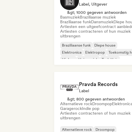
Label, Uitgever
&gt; 1000 gegeven antwoorden
Basmuziek
Braziliaanse muziek
Braziliaanse funk
Dansmuziek
Diepe ho
Artiesten een uitgeefcontract aanbie
Artiesten contracteren of hun muziek
uitbrengen
Braziliaanse funk
Diepe house
Elektronica
Elektropop
Toekomstig h
Hiphop
Huismuziek
Tech Huis
Pravda Records
Label
&gt; 800 gegeven antwoorden
Alternatieve rock
Droompop
Elektronic
Garagerock
Indie pop
Artiesten contracteren of hun muziek
uitbrengen
Alternatieve rock
Droompop