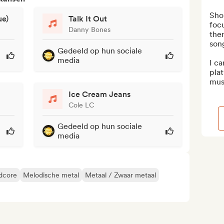
Sho
ue)
Talk It Out
focu
Danny Bones
the
song
Gedeeld op hun sociale
media
I ca
plat
mus
Ice Cream Jeans
Cole LC
Gedeeld op hun sociale
media
dcore
Melodische metal
Metaal / Zwaar metaal