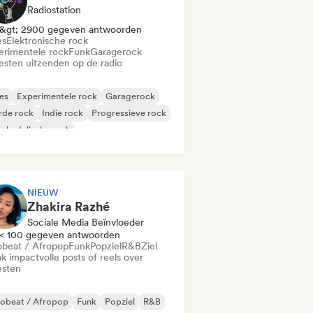
Radiostation
&gt; 2900 gegeven antwoorden
es
Elektronische rock
erimentele rock
Funk
Garagerock
iesten uitzenden op de radio
es
Experimentele rock
Garagerock
rde rock
Indie rock
Progressieve rock
chedelische rock
k & Roll / Klassieke rock
NIEUW
Zhakira Razhé
Sociale Media Beïnvloeder
< 100 gegeven antwoorden
obeat / Afropop
Funk
Popziel
R&B
Ziel
k impactvolle posts of reels over
esten
robeat / Afropop
Funk
Popziel
R&B