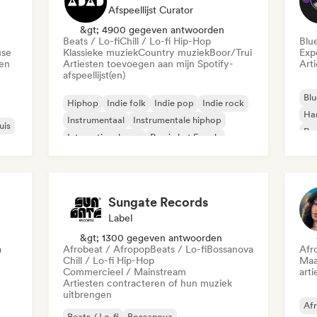
Afspeellijst Curator
&gt; 4900 gegeven antwoorden
Beats / Lo-fi
Chill / Lo-fi Hip-Hop
Blu
use
Klassieke muziek
Country muziek
Boor/Trui
Exp
den
Artiesten toevoegen aan mijn Spotify-
Art
afspeellijst(en)
Blu
Hiphop
Indie folk
Indie pop
Indie rock
Ha
Instrumentaal
Instrumentale hiphop
uis
Psy
Internationale rap
Rap in het Engels
Roc
Sungate Records
Label
&gt; 1300 gegeven antwoorden
a
Afrobeat / Afropop
Beats / Lo-fi
Bossanova
Afr
Chill / Lo-fi Hip-Hop
Maa
Commercieel / Mainstream
arti
Artiesten contracteren of hun muziek
uitbrengen
Af
Beats / Lo-fi
Bossanova