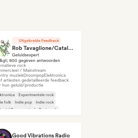
Uitgebreide Feedback
Rob Tavaglione/Catalyst Recording
Geluidsexpert
&gt; 800 gegeven antwoorden
ernatieve rock
mercieel / Mainstream
ntry muziek
Droompop
Elektronica
f artiesten gedetailleerde feedback
r hun geluid/productie
ktronica
Experimentele rock
ie folk
Indie pop
Indie rock
aal / Zwaar metaal
Post punk
k & Roll / Klassieke rock
Good Vibrations Radio