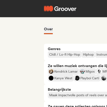
Over
Genres
Chill / Lo-fi Hip-Hop
Hiphop
Instru
Ze willen muziek ontvangen die lij
Kendrick Lamar
Migos
M
Kanye West
Playboi Carti
Belangrijkste
Maak impactvolle posts of reels over a
Ze gaven deze artiesten onlangs