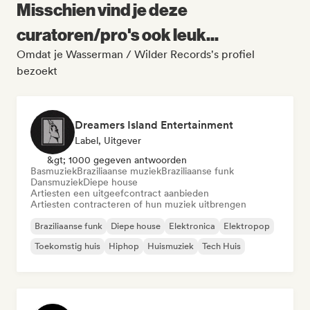
Misschien vind je deze
curatoren/pro's ook leuk...
Omdat je Wasserman / Wilder Records's profiel
bezoekt
Dreamers Island Entertainment
Label, Uitgever
&gt; 1000 gegeven antwoorden
Basmuziek
Braziliaanse muziek
Braziliaanse funk
Dansmuziek
Diepe house
Artiesten een uitgeefcontract aanbieden
Artiesten contracteren of hun muziek uitbrengen
Braziliaanse funk
Diepe house
Elektronica
Elektropop
Toekomstig huis
Hiphop
Huismuziek
Tech Huis