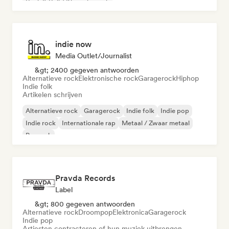
Rock & Roll / Klassieke rock
indie now
Media Outlet/Journalist
&gt; 2400 gegeven antwoorden
Alternatieve rock
Elektronische rock
Garagerock
Hiphop
Indie folk
Artikelen schrijven
Alternatieve rock
Garagerock
Indie folk
Indie pop
Indie rock
Internationale rap
Metaal / Zwaar metaal
Poprock
Pravda Records
Label
&gt; 800 gegeven antwoorden
Alternatieve rock
Droompop
Elektronica
Garagerock
Indie pop
Artiesten contracteren of hun muziek uitbrengen