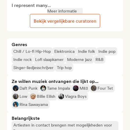
I represent many...
Meer informatie
Bekijk vergelijkbare curatoren
Genres
Chill / Lo-fi Hip-Hop
Elektronica
Indie folk
Indie pop
Indie rock
Lofi slaapkamer
Moderne jazz
R&B
Singer-liedjesschrijver
Trip hop
Ze willen muziek ontvangen die lijkt op...
Daft Punk
Tame Impala
M83
Four Tet
Low
Billie Eilish
Viagra Boys
Rina Sawayama
Belangrijkste
Artiesten in contact brengen met mogelijkheden voor