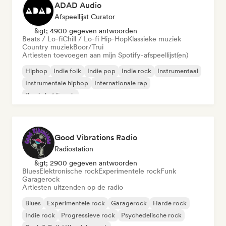
ADAD Audio
Afspeellijst Curator
&gt; 4900 gegeven antwoorden
Beats / Lo-fi
Chill / Lo-fi Hip-Hop
Klassieke muziek
Country muziek
Boor/Trui
Artiesten toevoegen aan mijn Spotify-afspeellijst(en)
Hiphop
Indie folk
Indie pop
Indie rock
Instrumentaal
Instrumentale hiphop
Internationale rap
Rap in het Engels
Good Vibrations Radio
Radiostation
&gt; 2900 gegeven antwoorden
Blues
Elektronische rock
Experimentele rock
Funk
Garagerock
Artiesten uitzenden op de radio
Blues
Experimentele rock
Garagerock
Harde rock
Indie rock
Progressieve rock
Psychedelische rock