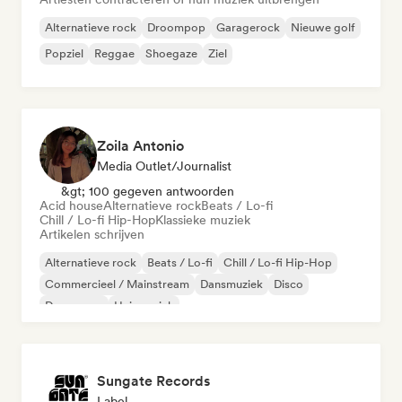
Alternatieve rock
Droompop
Garagerock
Nieuwe golf
Popziel
Reggae
Shoegaze
Ziel
Zoila Antonio
Media Outlet/Journalist
&gt; 100 gegeven antwoorden
Acid house
Alternatieve rock
Beats / Lo-fi
Chill / Lo-fi Hip-Hop
Klassieke muziek
Artikelen schrijven
Alternatieve rock
Beats / Lo-fi
Chill / Lo-fi Hip-Hop
Commercieel / Mainstream
Dansmuziek
Disco
Droompop
Huismuziek
Sungate Records
Label