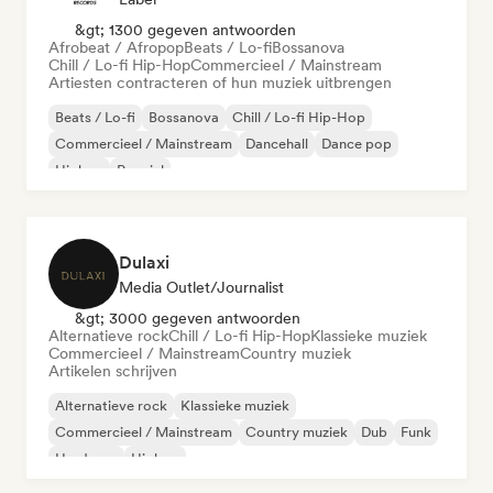
&gt; 1300 gegeven antwoorden
Afrobeat / Afropop
Beats / Lo-fi
Bossanova
Chill / Lo-fi Hip-Hop
Commercieel / Mainstream
Artiesten contracteren of hun muziek uitbrengen
Beats / Lo-fi
Bossanova
Chill / Lo-fi Hip-Hop
Commercieel / Mainstream
Dancehall
Dance pop
Hiphop
Popziel
Dulaxi
Media Outlet/Journalist
&gt; 3000 gegeven antwoorden
Alternatieve rock
Chill / Lo-fi Hip-Hop
Klassieke muziek
Commercieel / Mainstream
Country muziek
Artikelen schrijven
Alternatieve rock
Klassieke muziek
Commercieel / Mainstream
Country muziek
Dub
Funk
Hardcore
Hiphop