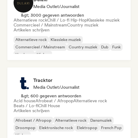
Media Outlet/Journalist
&gt; 3000 gegeven antwoorden
Alternatieve rock
Chill / Lo-fi Hip-Hop
Klassieke muziek
Commercieel / Mainstream
Country muziek
Artikelen schrijven
Alternatieve rock
Klassieke muziek
Commercieel / Mainstream
Country muziek
Dub
Funk
Hardcore
Hiphop
Tracktor
Media Outlet/Journalist
&gt; 600 gegeven antwoorden
Acid house
Afrobeat / Afropop
Alternatieve rock
Beats / Lo-fi
Chill House
Artikelen schrijven
Afrobeat / Afropop
Alternatieve rock
Dansmuziek
Droompop
Elektronische rock
Elektropop
French Pop
Hiphop