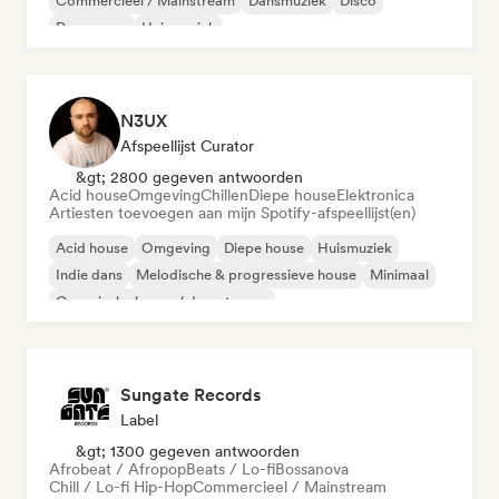
Commercieel / Mainstream
Dansmuziek
Disco
Droompop
Huismuziek
N3UX
Afspeellijst Curator
&gt; 2800 gegeven antwoorden
Acid house
Omgeving
Chillen
Diepe house
Elektronica
Artiesten toevoegen aan mijn Spotify-afspeellijst(en)
Acid house
Omgeving
Diepe house
Huismuziek
Indie dans
Melodische & progressieve house
Minimaal
Organische house / downtempo
Sungate Records
Label
&gt; 1300 gegeven antwoorden
Afrobeat / Afropop
Beats / Lo-fi
Bossanova
Chill / Lo-fi Hip-Hop
Commercieel / Mainstream