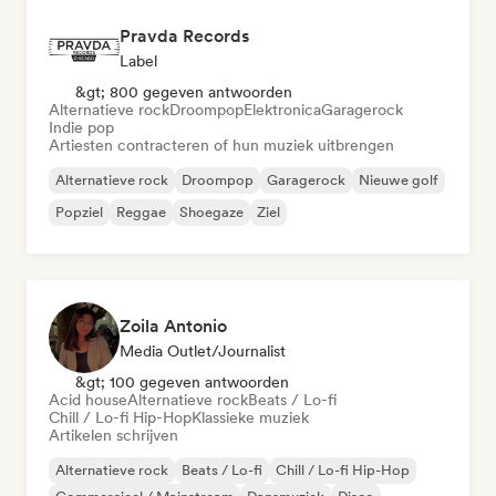
Pravda Records
Label
&gt; 800 gegeven antwoorden
Alternatieve rock
Droompop
Elektronica
Garagerock
Indie pop
Artiesten contracteren of hun muziek uitbrengen
Alternatieve rock
Droompop
Garagerock
Nieuwe golf
Popziel
Reggae
Shoegaze
Ziel
Zoila Antonio
Media Outlet/Journalist
&gt; 100 gegeven antwoorden
Acid house
Alternatieve rock
Beats / Lo-fi
Chill / Lo-fi Hip-Hop
Klassieke muziek
Artikelen schrijven
Alternatieve rock
Beats / Lo-fi
Chill / Lo-fi Hip-Hop