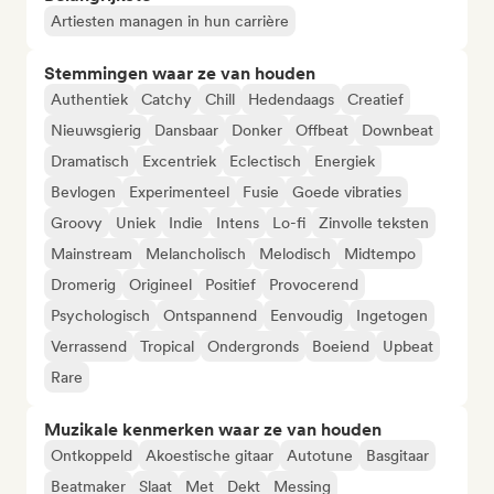
Artiesten managen in hun carrière
Stemmingen waar ze van houden
Authentiek
Catchy
Chill
Hedendaags
Creatief
Nieuwsgierig
Dansbaar
Donker
Offbeat
Downbeat
Dramatisch
Excentriek
Eclectisch
Energiek
Bevlogen
Experimenteel
Fusie
Goede vibraties
Groovy
Uniek
Indie
Intens
Lo-fi
Zinvolle teksten
Mainstream
Melancholisch
Melodisch
Midtempo
Dromerig
Origineel
Positief
Provocerend
Psychologisch
Ontspannend
Eenvoudig
Ingetogen
Verrassend
Tropical
Ondergronds
Boeiend
Upbeat
Rare
Muzikale kenmerken waar ze van houden
Ontkoppeld
Akoestische gitaar
Autotune
Basgitaar
Beatmaker
Slaat
Met
Dekt
Messing