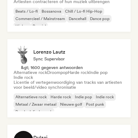
Artiesten contracteren of hun muziek uitbrengen
Beats / Lo-fi
Bossanova
Chill / Lo-fi Hip-Hop
Commercieel / Mainstream
Dancehall
Dance pop
Hiphop
Popziel
Lorenzo Lautz
Sync Supervisor
&gt; 1600 gegeven antwoorden
Alternatieve rock
Droompop
Harde rock
Indie pop
Indie rock
Licentie of vertegenwoordiging van tracks van artiesten
voor beeld/video synchronisatie
Alternatieve rock
Harde rock
Indie pop
Indie rock
Metaal / Zwaar metaal
Nieuwe golf
Post punk
Psychedelische rock
Dulaxi