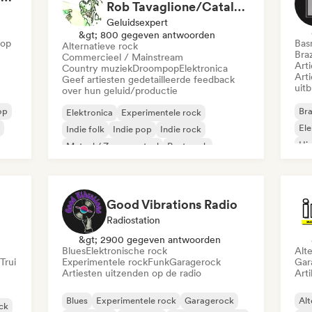
Rob Tavaglione/Catalyst Recording
Geluidsexpert
&gt; 800 gegeven antwoorden
Hop
Bas
Alternatieve rock
Braz
Commercieel / Mainstream
Art
Country muziek
Droompop
Elektronica
Art
Geef artiesten gedetailleerde feedback
uit
over hun geluid/productie
op
Bra
Elektronica
Experimentele rock
Ele
Indie folk
Indie pop
Indie rock
Hi
Metaal / Zwaar metaal
Post punk
Rock & Roll / Klassieke rock
Good Vibrations Radio
Radiostation
&gt; 2900 gegeven antwoorden
Blues
Elektronische rock
Alt
Trui
Experimentele rock
Funk
Garagerock
Gar
Artiesten uitzenden op de radio
Arti
Blues
Experimentele rock
Garagerock
Alt
ock