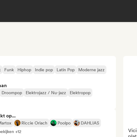
k
Funk
Hiphop
Indie pop
Latin Pop
Moderne jazz
aan
Droompop
Elektrojazz / Nu-jazz
Elektropop
kt op...
artox
Riccie Oriach
Poolpo
DAHLIAS
Vici
bekijken +12
pla