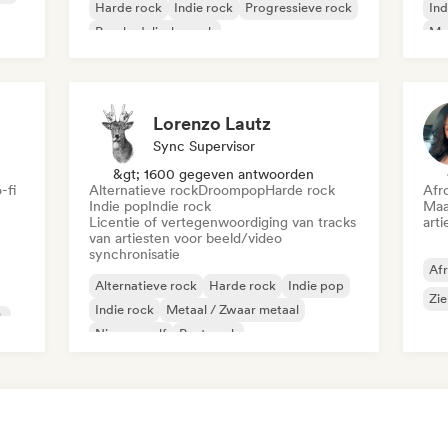
Harde rock
Indie rock
Progressieve rock
Ind
Psychedelische rock
Met
Rock & Roll / Klassieke rock
Lorenzo Lautz
Sync Supervisor
&gt; 1600 gegeven antwoorden
-fi
Alternatieve rock
Droompop
Harde rock
Afr
Indie pop
Indie rock
Maa
Licentie of vertegenwoordiging van tracks
arti
van artiesten voor beeld/video
synchronisatie
Af
Alternatieve rock
Harde rock
Indie pop
Zie
Indie rock
Metaal / Zwaar metaal
k
Nieuwe golf
Post punk
Psychedelische rock