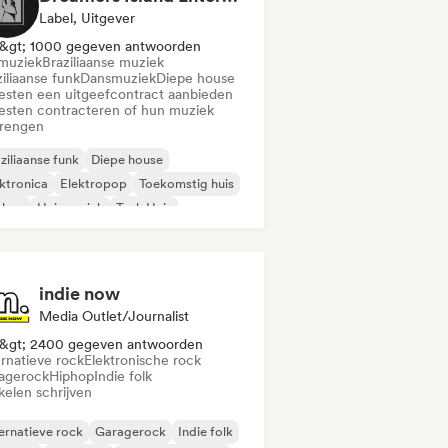
Label, Uitgever
&gt; 1000 gegeven antwoorden
muziek
Braziliaanse muziek
iliaanse funk
Dansmuziek
Diepe house
iesten een uitgeefcontract aanbieden
iesten contracteren of hun muziek
brengen
ziliaanse funk
Diepe house
ktronica
Elektropop
Toekomstig huis
phop
Huismuziek
Tech Huis
indie now
Media Outlet/Journalist
&gt; 2400 gegeven antwoorden
ernatieve rock
Elektronische rock
agerock
Hiphop
Indie folk
kelen schrijven
ernatieve rock
Garagerock
Indie folk