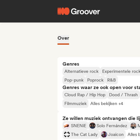
Over
Genres
Alternatieve rock
Experimentele roc
Pop-punk
Poprock
R&B
Genres waar ze ook open voor st
Cloud Rap / Hip Hop
Dood / Thrash
Filmmuziek
Alles bekijken +4
Ze willen muziek ontvangen die lij
SNENiE
Solo Fernández
M
The Cat Lady
Joaicon
Alles 