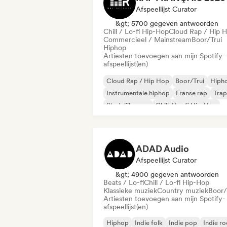
Afspeellijst Curator
&gt; 5700 gegeven antwoorden
Chill / Lo-fi Hip-Hop
Cloud Rap / Hip 
Commercieel / Mainstream
Boor/Trui
Hiphop
Artiesten toevoegen aan mijn Spotify-
afspeellijst(en)
Cloud Rap / Hip Hop
Boor/Trui
Hiph
Instrumentale hiphop
Franse rap
Trap
Stedelijke pop
Chill / Lo-fi Hip-Hop
ADAD Audio
Afspeellijst Curator
&gt; 4900 gegeven antwoorden
Beats / Lo-fi
Chill / Lo-fi Hip-Hop
Klassieke muziek
Country muziek
Boor/
Artiesten toevoegen aan mijn Spotify-
afspeellijst(en)
Hiphop
Indie folk
Indie pop
Indie r