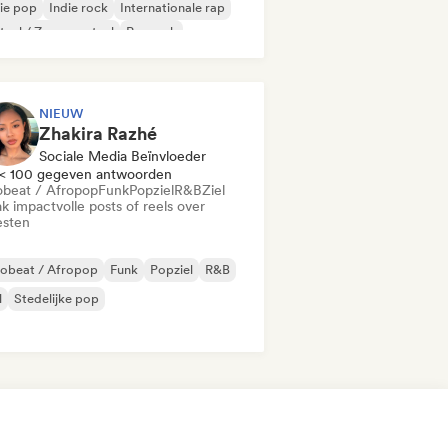
ie pop
Indie rock
Internationale rap
aal / Zwaar metaal
Poprock
NIEUW
Zhakira Razhé
Sociale Media Beïnvloeder
< 100 gegeven antwoorden
obeat / Afropop
Funk
Popziel
R&B
Ziel
k impactvolle posts of reels over
esten
robeat / Afropop
Funk
Popziel
R&B
l
Stedelijke pop