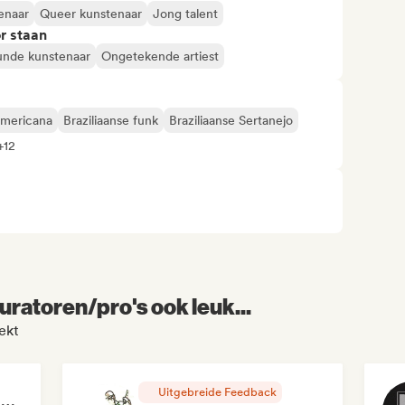
enaar
Queer kunstenaar
Jong talent
r staan
unde kunstenaar
Ongetekende artiest
mericana
Braziliaanse funk
Braziliaanse Sertanejo
+12
uratoren/pro's ook leuk...
ekt
Uitgebreide Feedback
RAP FRANÇAIS 2026 🔥🇫🇷 (Way Records)