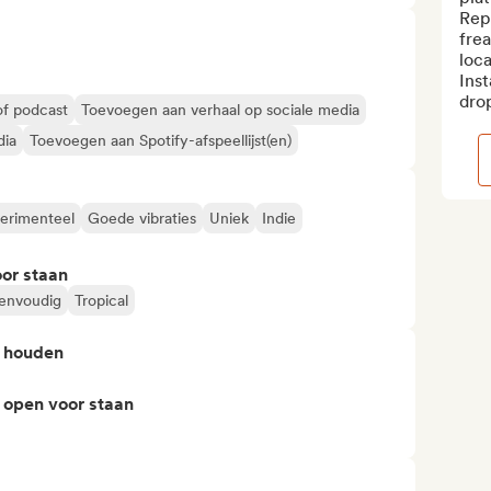
Repu
frea
loca
Ins
drop
of podcast
Toevoegen aan verhaal op sociale media
dia
Toevoegen aan Spotify-afspeellijst(en)
erimenteel
Goede vibraties
Uniek
Indie
or staan
envoudig
Tropical
n houden
 open voor staan