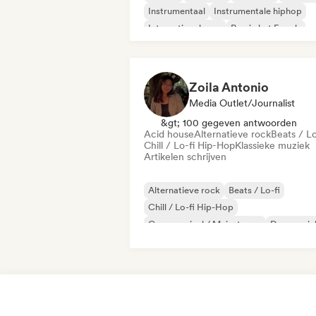
Instrumentaal
Instrumentale hiphop
Internationale rap
Rap in het Engels
Zoila Antonio
Media Outlet/Journalist
&gt; 100 gegeven antwoorden
Acid house
Alternatieve rock
Beats / Lo
Chill / Lo-fi Hip-Hop
Klassieke muziek
Artikelen schrijven
Alternatieve rock
Beats / Lo-fi
Chill / Lo-fi Hip-Hop
Commercieel / Mainstream
Dansmuzie
Disco
Droompop
Huismuziek