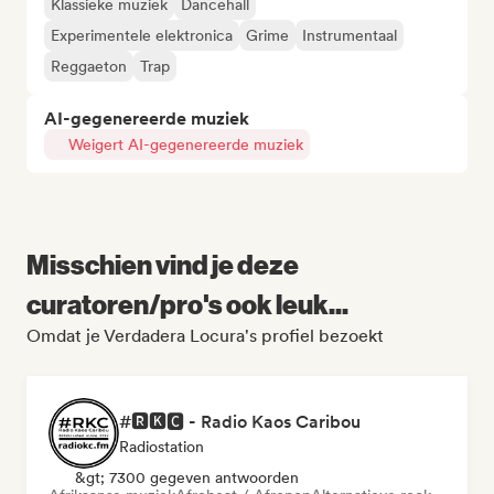
Klassieke muziek
Dancehall
Experimentele elektronica
Grime
Instrumentaal
Reggaeton
Trap
AI-gegenereerde muziek
Weigert AI-gegenereerde muziek
Misschien vind je deze
curatoren/pro's ook leuk...
Omdat je Verdadera Locura's profiel bezoekt
#🆁🅺🅲 - Radio Kaos Caribou
Radiostation
&gt; 7300 gegeven antwoorden