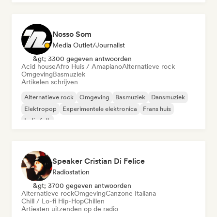
Nosso Som
Media Outlet/Journalist
&gt; 3300 gegeven antwoorden
Acid house
Afro Huis / Amapiano
Alternatieve rock
Omgeving
Basmuziek
Artikelen schrijven
Alternatieve rock
Omgeving
Basmuziek
Dansmuziek
Elektropop
Experimentele elektronica
Frans huis
Indie folk
Speaker Cristian Di Felice
Radiostation
&gt; 3700 gegeven antwoorden
Alternatieve rock
Omgeving
Canzone Italiana
Chill / Lo-fi Hip-Hop
Chillen
Artiesten uitzenden op de radio