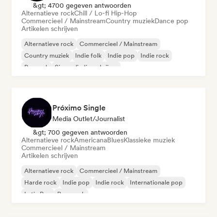
&gt; 4700 gegeven antwoorden
Alternatieve rock
Chill / Lo-fi Hip-Hop
Commercieel / Mainstream
Country muziek
Dance pop
Artikelen schrijven
Alternatieve rock
Commercieel / Mainstream
Country muziek
Indie folk
Indie pop
Indie rock
Poprock
Singer-liedjesschrijver
Próximo Single
Media Outlet/Journalist
&gt; 700 gegeven antwoorden
Alternatieve rock
Americana
Blues
Klassieke muziek
Commercieel / Mainstream
Artikelen schrijven
Alternatieve rock
Commercieel / Mainstream
Harde rock
Indie pop
Indie rock
Internationale pop
Latin Pop
Pop-punk