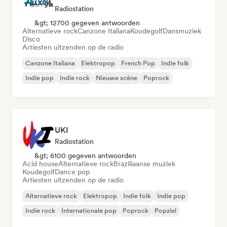
Radiostation
&gt; 12700 gegeven antwoorden
Alternatieve rock
Canzone Italiana
Koudegolf
Dansmuziek
Disco
Artiesten uitzenden op de radio
Canzone Italiana
Elektropop
French Pop
Indie folk
Indie pop
Indie rock
Nieuwe scène
Poprock
UKI
Radiostation
&gt; 6100 gegeven antwoorden
Acid house
Alternatieve rock
Braziliaanse muziek
Koudegolf
Dance pop
Artiesten uitzenden op de radio
Alternatieve rock
Elektropop
Indie folk
Indie pop
Indie rock
Internationale pop
Poprock
Popziel