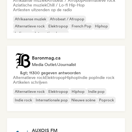
Afrikaanse muziek
Afrobeat / Afropop
Alternatieve rock
Aziatische muziek
Chill / Lo-fi Hip-Hop
Artiesten uitzenden op de radio
Afrikaanse muziek
Afrobeat / Afropop
Alternatieve rock
Elektropop
French Pop
Hiphop
Indie pop
Internationale pop
Baronmag.ca
Media Outlet/Journalist
&gt; 11300 gegeven antwoorden
Alternatieve rock
Elektropop
Hiphop
Indie pop
Indie rock
Artikelen schrijven
Alternatieve rock
Elektropop
Hiphop
Indie pop
Indie rock
Internationale pop
Nieuwe scène
Poprock
AUXOIS FM