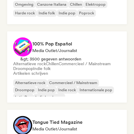
Omgeving
Canzone Italiana
Chillen
Elektropop
Harde rock
Indie folk
Indie pop
Poprock
100% Pop Español
Media Outlet/Journalist
&gt; 3500 gegeven antwoorden
Alternatieve rock
Chillen
Commercieel / Mainstream
Droompop
Indie folk
Artikelen schrijven
Alternatieve rock
Commercieel / Mainstream
Droompop
Indie pop
Indie rock
Internationale pop
Latin Pop
Lofi slaapkamer
Tongue Tied Magazine
Media Outlet/Journalist