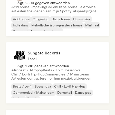
&gt; 2800 gegeven antwoorden
Acid house
Omgeving
Chillen
Diepe house
Elektronica
Artiesten toevoegen aan mijn Spotify-afspeellijst(en)
Acid house
Omgeving
Diepe house
Huismuziek
Indie dans
Melodische & progressieve house
Minimaal
Organische house / downtempo
Sungate Records
Label
&gt; 1300 gegeven antwoorden
Afrobeat / Afropop
Beats / Lo-fi
Bossanova
Chill / Lo-fi Hip-Hop
Commercieel / Mainstream
Artiesten contracteren of hun muziek uitbrengen
Beats / Lo-fi
Bossanova
Chill / Lo-fi Hip-Hop
Commercieel / Mainstream
Dancehall
Dance pop
Hiphop
Popziel