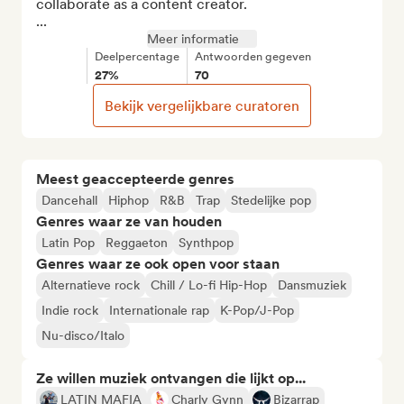
collaborate as a content creator.

...
Meer informatie
Deelpercentage
Antwoorden gegeven
27%
70
Bekijk vergelijkbare curatoren
Meest geaccepteerde genres
Dancehall
Hiphop
R&B
Trap
Stedelijke pop
Genres waar ze van houden
Latin Pop
Reggaeton
Synthpop
Genres waar ze ook open voor staan
Alternatieve rock
Chill / Lo-fi Hip-Hop
Dansmuziek
Indie rock
Internationale rap
K-Pop/J-Pop
Nu-disco/Italo
Ze willen muziek ontvangen die lijkt op...
LATIN MAFIA
Charly Gynn
Bizarrap