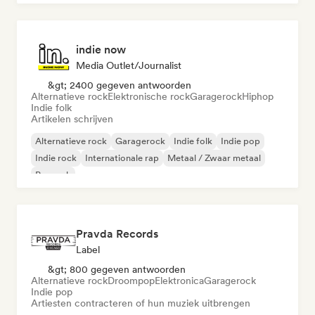
indie now
Media Outlet/Journalist
&gt; 2400 gegeven antwoorden
Alternatieve rock
Elektronische rock
Garagerock
Hiphop
Indie folk
Artikelen schrijven
Alternatieve rock
Garagerock
Indie folk
Indie pop
Indie rock
Internationale rap
Metaal / Zwaar metaal
Poprock
Pravda Records
Label
&gt; 800 gegeven antwoorden
Alternatieve rock
Droompop
Elektronica
Garagerock
Indie pop
Artiesten contracteren of hun muziek uitbrengen