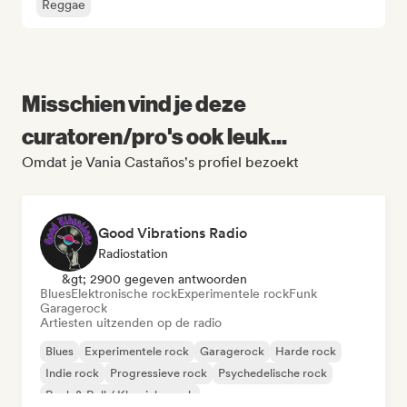
Reggae
Misschien vind je deze
curatoren/pro's ook leuk...
Omdat je Vania Castaños's profiel bezoekt
Good Vibrations Radio
Radiostation
&gt; 2900 gegeven antwoorden
Blues
Elektronische rock
Experimentele rock
Funk
Garagerock
Artiesten uitzenden op de radio
Blues
Experimentele rock
Garagerock
Harde rock
Indie rock
Progressieve rock
Psychedelische rock
Rock & Roll / Klassieke rock