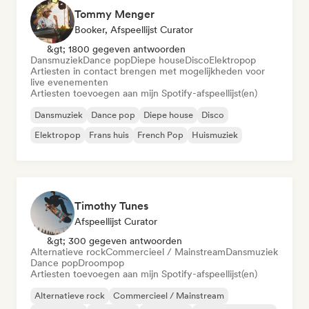
Tommy Menger
Booker, Afspeellijst Curator
&gt; 1800 gegeven antwoorden
Dansmuziek
Dance pop
Diepe house
Disco
Elektropop
Artiesten in contact brengen met mogelijkheden voor
live evenementen
Artiesten toevoegen aan mijn Spotify-afspeellijst(en)
Dansmuziek
Dance pop
Diepe house
Disco
Elektropop
Frans huis
French Pop
Huismuziek
Timothy Tunes
Afspeellijst Curator
&gt; 300 gegeven antwoorden
Alternatieve rock
Commercieel / Mainstream
Dansmuziek
Dance pop
Droompop
Artiesten toevoegen aan mijn Spotify-afspeellijst(en)
Alternatieve rock
Commercieel / Mainstream