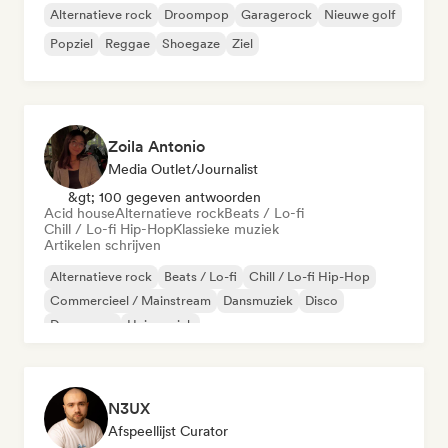
Alternatieve rock
Droompop
Garagerock
Nieuwe golf
Popziel
Reggae
Shoegaze
Ziel
Zoila Antonio
Media Outlet/Journalist
&gt; 100 gegeven antwoorden
Acid house
Alternatieve rock
Beats / Lo-fi
Chill / Lo-fi Hip-Hop
Klassieke muziek
Artikelen schrijven
Alternatieve rock
Beats / Lo-fi
Chill / Lo-fi Hip-Hop
Commercieel / Mainstream
Dansmuziek
Disco
Droompop
Huismuziek
N3UX
Afspeellijst Curator