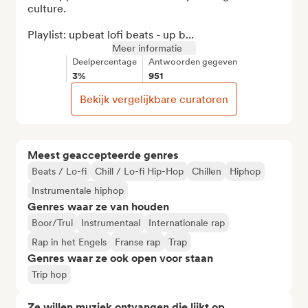
culture.

Playlist: upbeat lofi beats - up b...
Meer informatie
Deelpercentage
Antwoorden gegeven
3%
951
Bekijk vergelijkbare curatoren
Meest geaccepteerde genres
Beats / Lo-fi
Chill / Lo-fi Hip-Hop
Chillen
Hiphop
Instrumentale hiphop
Genres waar ze van houden
Boor/Trui
Instrumentaal
Internationale rap
Rap in het Engels
Franse rap
Trap
Genres waar ze ook open voor staan
Trip hop
Ze willen muziek ontvangen die lijkt op...