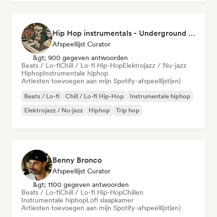
Hip Hop instrumentals - Underground boombap & Lo Fi Hip Hop (by Snaap)
Afspeellijst Curator
&gt; 900 gegeven antwoorden
Beats / Lo-fi
Chill / Lo-fi Hip-Hop
Elektrojazz / Nu-jazz
Hiphop
Instrumentale hiphop
Artiesten toevoegen aan mijn Spotify-afspeellijst(en)
Beats / Lo-fi
Chill / Lo-fi Hip-Hop
Instrumentale hiphop
Elektrojazz / Nu-jazz
Hiphop
Trip hop
Benny Bronco
Afspeellijst Curator
&gt; 1100 gegeven antwoorden
Beats / Lo-fi
Chill / Lo-fi Hip-Hop
Chillen
Instrumentale hiphop
Lofi slaapkamer
Artiesten toevoegen aan mijn Spotify-afspeellijst(en)