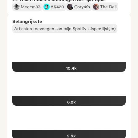
Mecca:83
AK420
CoryaYo
The Deli
Belangrijkste
Artiesten toevoegen aan mijn Spotify-afspeellijst(en)
10.4k
6.2k
2.9k