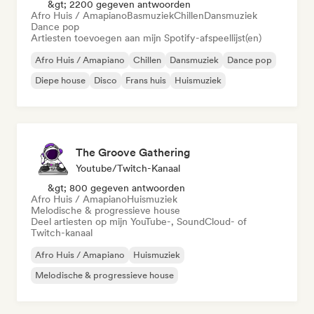
&gt; 2200 gegeven antwoorden
Afro Huis / Amapiano
Basmuziek
Chillen
Dansmuziek
Dance pop
Artiesten toevoegen aan mijn Spotify-afspeellijst(en)
Afro Huis / Amapiano
Chillen
Dansmuziek
Dance pop
Diepe house
Disco
Frans huis
Huismuziek
The Groove Gathering
Youtube/Twitch-Kanaal
&gt; 800 gegeven antwoorden
Afro Huis / Amapiano
Huismuziek
Melodische & progressieve house
Deel artiesten op mijn YouTube-, SoundCloud- of
Twitch-kanaal
Afro Huis / Amapiano
Huismuziek
Melodische & progressieve house