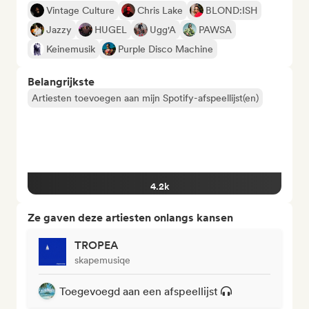
Vintage Culture
Chris Lake
BLOND:ISH
Jazzy
HUGEL
Ugg'A
PAWSA
Keinemusik
Purple Disco Machine
Belangrijkste
Artiesten toevoegen aan mijn Spotify-afspeellijst(en)
4.2k
Ze gaven deze artiesten onlangs kansen
TROPEA
skapemusiqe
Toegevoegd aan een afspeellijst