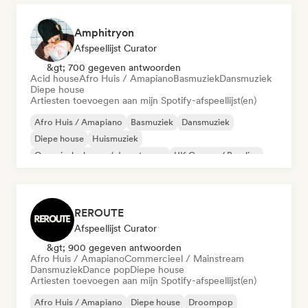
Amphitryon
Afspeellijst Curator
&gt; 700 gegeven antwoorden
Acid house
Afro Huis / Amapiano
Basmuziek
Dansmuziek
Diepe house
Artiesten toevoegen aan mijn Spotify-afspeellijst(en)
Afro Huis / Amapiano
Basmuziek
Dansmuziek
Diepe house
Huismuziek
Organische house / downtempo
UK Garage / Bassline
Acid house
REROUTE
Afspeellijst Curator
&gt; 900 gegeven antwoorden
Afro Huis / Amapiano
Commercieel / Mainstream
Dansmuziek
Dance pop
Diepe house
Artiesten toevoegen aan mijn Spotify-afspeellijst(en)
Afro Huis / Amapiano
Diepe house
Droompop