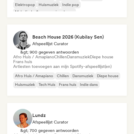
Elektropop
Huismuziek
Indie pop
Melodische & progressieve house
Organische house / downtempo
Beach House 2026 (Kubilay Sen)
Afspeellijst Curator
&gt; 900 gegeven antwoorden
Afro Huis / Amapiano
Chillen
Dansmuziek
Diepe house
Frans huis
Artiesten toevoegen aan mijn Spotify-afspeellijst(en)
Afro Huis / Amapiano
Chillen
Dansmuziek
Diepe house
Huismuziek
Tech Huis
Frans huis
Indie dans
Lundz
Afspeellijst Curator
&gt; 700 gegeven antwoorden