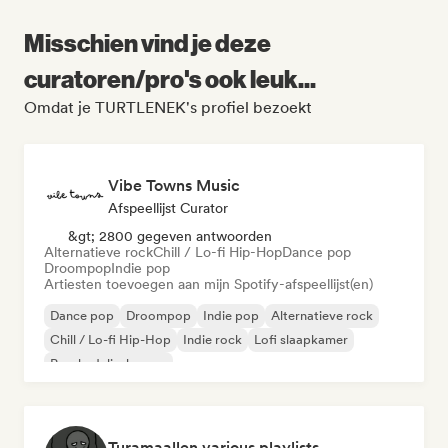
Misschien vind je deze
curatoren/pro's ook leuk...
Omdat je TURTLENEK's profiel bezoekt
Vibe Towns Music
Afspeellijst Curator
&gt; 2800 gegeven antwoorden
Alternatieve rock
Chill / Lo-fi Hip-Hop
Dance pop
Droompop
Indie pop
Artiesten toevoegen aan mijn Spotify-afspeellijst(en)
Dance pop
Droompop
Indie pop
Alternatieve rock
Chill / Lo-fi Hip-Hop
Indie rock
Lofi slaapkamer
Psychedelische pop
Turamaallen various playlists