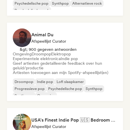
Psychedelische pop
Synthpop
Alternatieve rock
Psychedelische rock
Animal Du
Afspeellijst Curator
&gt; 900 gegeven antwoorden
Omgeving
Droompop
Elektropop
Experimentele elektronica
Indie pop
Geef artiesten gedetailleerde feedback over hun
geluid/productie
Artiesten toevoegen aan mijn Spotify-afspeellijst(en)
Droompop
Indie pop
Lofi slaapkamer
Progressieve pop
Psychedelische pop
Synthpop
Synthwave
Omgeving
USA's Finest Indie Pop 🇺🇸 Bedroom Pop, Art Pop & Alt-Pop
Afspeellijst Curator