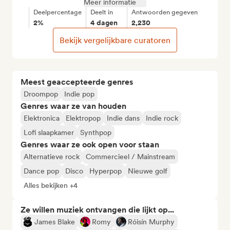
Meer informatie
Deelpercentage
Deelt in
Antwoorden gegeven
2%
4 dagen
2,230
Bekijk vergelijkbare curatoren
Meest geaccepteerde genres
Droompop
Indie pop
Genres waar ze van houden
Elektronica
Elektropop
Indie dans
Indie rock
Lofi slaapkamer
Synthpop
Genres waar ze ook open voor staan
Alternatieve rock
Commercieel / Mainstream
Dance pop
Disco
Hyperpop
Nieuwe golf
Alles bekijken +4
Ze willen muziek ontvangen die lijkt op...
James Blake
Romy
Róisín Murphy