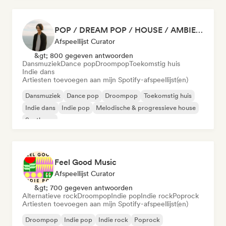
POP / DREAM POP / HOUSE / AMBIENT
Afspeellijst Curator
&gt; 800 gegeven antwoorden
Dansmuziek
Dance pop
Droompop
Toekomstig huis
Indie dans
Artiesten toevoegen aan mijn Spotify-afspeellijst(en)
Dansmuziek
Dance pop
Droompop
Toekomstig huis
Indie dans
Indie pop
Melodische & progressieve house
Synthpop
Feel Good Music
Afspeellijst Curator
&gt; 700 gegeven antwoorden
Alternatieve rock
Droompop
Indie pop
Indie rock
Poprock
Artiesten toevoegen aan mijn Spotify-afspeellijst(en)
Droompop
Indie pop
Indie rock
Poprock