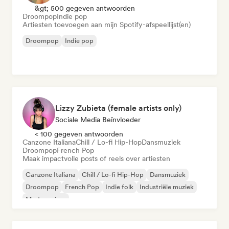
&gt; 500 gegeven antwoorden
Droompop
Indie pop
Artiesten toevoegen aan mijn Spotify-afspeellijst(en)
Droompop
Indie pop
Lizzy Zubieta (female artists only)
Sociale Media Beïnvloeder
< 100 gegeven antwoorden
Canzone Italiana
Chill / Lo-fi Hip-Hop
Dansmuziek
Droompop
French Pop
Maak impactvolle posts of reels over artiesten
Canzone Italiana
Chill / Lo-fi Hip-Hop
Dansmuziek
Droompop
French Pop
Indie folk
Industriële muziek
Moderne jazz