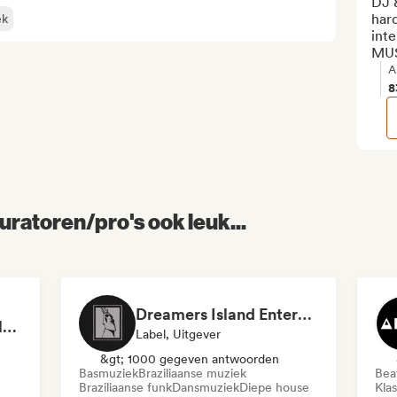
DJ &
hard
ek
inte
MUS
A
8
uratoren/pro's ook leuk...
Dreamers Island Entertainment
Rob Tavaglione/Catalyst Recording
Label, Uitgever
&gt; 1000 gegeven antwoorden
Basmuziek
Braziliaanse muziek
Beat
Braziliaanse funk
Dansmuziek
Diepe house
Kla