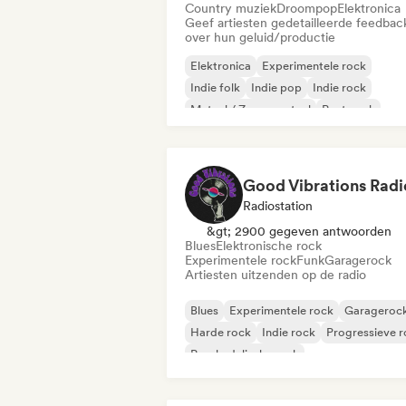
Country muziek
Droompop
Elektronica
Geef artiesten gedetailleerde feedbac
over hun geluid/productie
Elektronica
Experimentele rock
Indie folk
Indie pop
Indie rock
Metaal / Zwaar metaal
Post punk
Rock & Roll / Klassieke rock
Good Vibrations Radi
Radiostation
&gt; 2900 gegeven antwoorden
Blues
Elektronische rock
Experimentele rock
Funk
Garagerock
Artiesten uitzenden op de radio
Blues
Experimentele rock
Garageroc
Harde rock
Indie rock
Progressieve 
Psychedelische rock
Rock & Roll / Klassieke rock