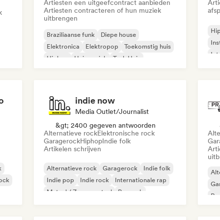
Artiesten een uitgeefcontract aanbieden
Art
Artiesten contracteren of hun muziek
afsp
k
uitbrengen
Hi
Braziliaanse funk
Diepe house
Ins
Elektronica
Elektropop
Toekomstig huis
Int
Hiphop
Huismuziek
Tech Huis
o
indie now
Media Outlet/Journalist
&gt; 2400 gegeven antwoorden
Alternatieve rock
Elektronische rock
Alt
Garagerock
Hiphop
Indie folk
Gar
Artikelen schrijven
Art
uit
k
Alternatieve rock
Garagerock
Indie folk
Alt
rock
Indie pop
Indie rock
Internationale rap
Ga
Metaal / Zwaar metaal
Poprock
Re