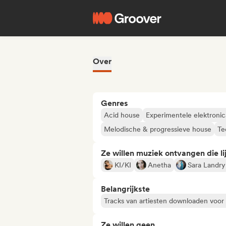
Over
Genres
Acid house
Experimentele elektronic
Melodische & progressieve house
Te
Ze willen muziek ontvangen die lij
KI/KI
Anetha
Sara Landry
Belangrijkste
Tracks van artiesten downloaden voor
Ze willen geen...