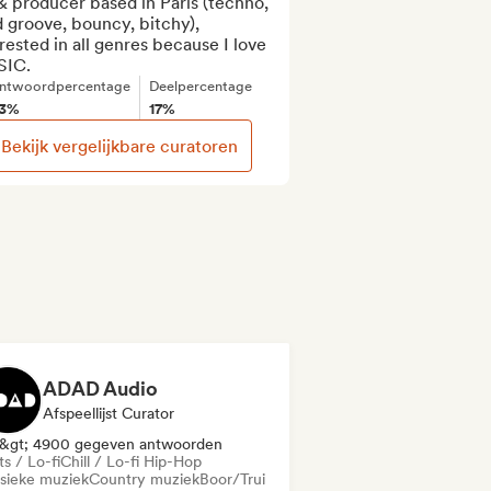
 producer based in Paris (techno, 
 groove, bouncy, bitchy), 
rested in all genres because I love 
IC.
ntwoordpercentage
Deelpercentage
3%
17%
Bekijk vergelijkbare curatoren
ADAD Audio
Afspeellijst Curator
&gt; 4900 gegeven antwoorden
s / Lo-fi
Chill / Lo-fi Hip-Hop
ssieke muziek
Country muziek
Boor/Trui