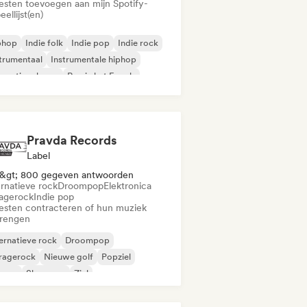
iesten toevoegen aan mijn Spotify-
eellijst(en)
phop
Indie folk
Indie pop
Indie rock
trumentaal
Instrumentale hiphop
ernationale rap
Rap in het Engels
Pravda Records
Label
&gt; 800 gegeven antwoorden
ernatieve rock
Droompop
Elektronica
agerock
Indie pop
iesten contracteren of hun muziek
brengen
ernatieve rock
Droompop
ragerock
Nieuwe golf
Popziel
ggae
Shoegaze
Ziel