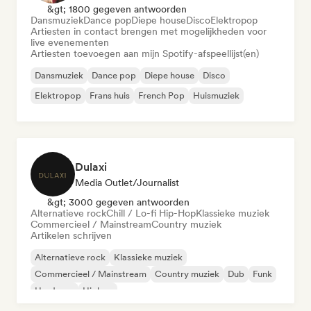
&gt; 1800 gegeven antwoorden
Dansmuziek
Dance pop
Diepe house
Disco
Elektropop
Artiesten in contact brengen met mogelijkheden voor
live evenementen
Artiesten toevoegen aan mijn Spotify-afspeellijst(en)
Dansmuziek
Dance pop
Diepe house
Disco
Elektropop
Frans huis
French Pop
Huismuziek
Dulaxi
Media Outlet/Journalist
&gt; 3000 gegeven antwoorden
Alternatieve rock
Chill / Lo-fi Hip-Hop
Klassieke muziek
Commercieel / Mainstream
Country muziek
Artikelen schrijven
Alternatieve rock
Klassieke muziek
Commercieel / Mainstream
Country muziek
Dub
Funk
Hardcore
Hiphop