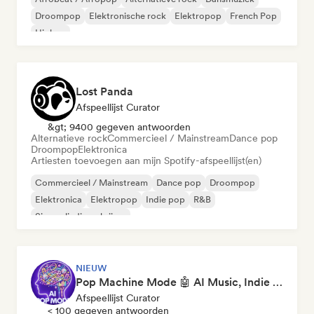
Droompop
Elektronische rock
Elektropop
French Pop
Hiphop
Lost Panda
Afspeellijst Curator
&gt; 9400 gegeven antwoorden
Alternatieve rock
Commercieel / Mainstream
Dance pop
Droompop
Elektronica
Artiesten toevoegen aan mijn Spotify-afspeellijst(en)
Commercieel / Mainstream
Dance pop
Droompop
Elektronica
Elektropop
Indie pop
R&B
Singer-liedjesschrijver
NIEUW
Pop Machine Mode 🤖 AI Music, Indie Pop & Dream Pop
Afspeellijst Curator
< 100 gegeven antwoorden