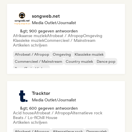
songweb.net
Media Outlet/Journalist
&gt; 900 gegeven antwoorden
Afrikaanse muziek
Afrobeat / Afropop
Omgeving
Klassieke muziek
Commercieel / Mainstream
Artikelen schrijven
Afrobeat / Afropop
Omgeving
Klassieke muziek
Commercieel / Mainstream
Country muziek
Dance pop
Boor/Trui
Hiphop
Tracktor
Media Outlet/Journalist
&gt; 600 gegeven antwoorden
Acid house
Afrobeat / Afropop
Alternatieve rock
Beats / Lo-fi
Chill House
Artikelen schrijven
Afrobeat / Afropop
Alternatieve rock
Dansmuziek