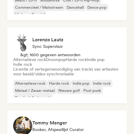
Beats / Lo-fi
Bossanova
Chill / Lo-fi Hip-Hop
Commercieel / Mainstream
Dancehall
Dance pop
Hiphop
Popziel
Lorenzo Lautz
Sync Supervisor
&gt; 1600 gegeven antwoorden
Alternatieve rock
Droompop
Harde rock
Indie pop
Indie rock
Licentie of vertegenwoordiging van tracks van artiesten
voor beeld/video synchronisatie
Alternatieve rock
Harde rock
Indie pop
Indie rock
Metaal / Zwaar metaal
Nieuwe golf
Post punk
Psychedelische rock
Tommy Menger
Booker, Afspeellijst Curator