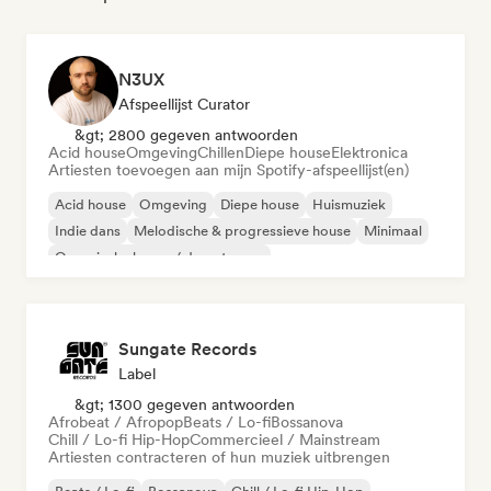
N3UX
Afspeellijst Curator
&gt; 2800 gegeven antwoorden
Acid house
Omgeving
Chillen
Diepe house
Elektronica
Artiesten toevoegen aan mijn Spotify-afspeellijst(en)
Acid house
Omgeving
Diepe house
Huismuziek
Indie dans
Melodische & progressieve house
Minimaal
Organische house / downtempo
Sungate Records
Label
&gt; 1300 gegeven antwoorden
Afrobeat / Afropop
Beats / Lo-fi
Bossanova
Chill / Lo-fi Hip-Hop
Commercieel / Mainstream
Artiesten contracteren of hun muziek uitbrengen