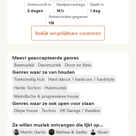
Antwoordt in
Deelpercentage
Deelt in
2 dagen
14%
1 dag
Antwoorden gegeven
119
Bekijk vergelijkbare curatoren
Meest geaccepteerde genres
Basmuziek
Dansmuziek
Drum en Bass
Genres waar ze van houden
Toekomstig huis
Hard dance / hardcore / hardstyle
Harde Techno
Huismuziek
Melodische & progressieve house
Genres waar ze ook open voor staan
Diepe house
Techno
UK Garage / Bassline
Ze willen muziek ontvangen die lijkt op...
Martin Garrix
Matisse & Sadko
Vluarr