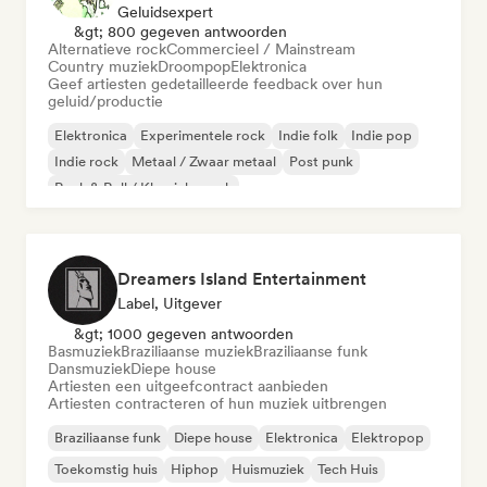
Geluidsexpert
&gt; 800 gegeven antwoorden
Alternatieve rock
Commercieel / Mainstream
Country muziek
Droompop
Elektronica
Geef artiesten gedetailleerde feedback over hun
geluid/productie
Elektronica
Experimentele rock
Indie folk
Indie pop
Indie rock
Metaal / Zwaar metaal
Post punk
Rock & Roll / Klassieke rock
Dreamers Island Entertainment
Label, Uitgever
&gt; 1000 gegeven antwoorden
Basmuziek
Braziliaanse muziek
Braziliaanse funk
Dansmuziek
Diepe house
Artiesten een uitgeefcontract aanbieden
Artiesten contracteren of hun muziek uitbrengen
Braziliaanse funk
Diepe house
Elektronica
Elektropop
Toekomstig huis
Hiphop
Huismuziek
Tech Huis