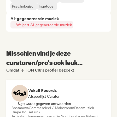
Psychologisch
Ingetogen
AI-gegenereerde muziek
Weigert AI-gegenereerde muziek
Misschien vind je deze
curatoren/pro's ook leuk...
Omdat je TON 618's profiel bezoekt
Vokall Records
Afspeellijst Curator
&gt; 3500 gegeven antwoorden
Bossanova
Commercieel / Mainstream
Dansmuziek
Diepe house
Funk
Artiesten toevoegen aan mijn Spotify-afspeellijst(en)