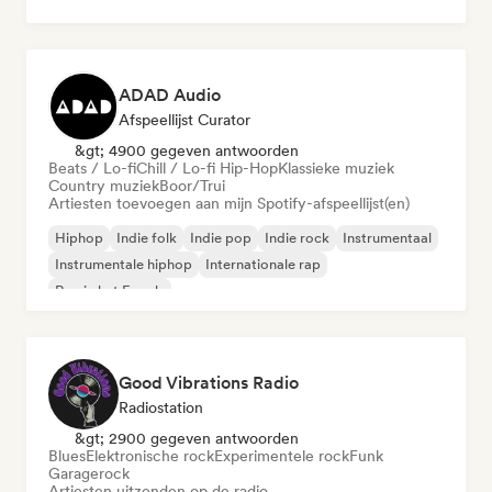
ADAD Audio
Afspeellijst Curator
&gt; 4900 gegeven antwoorden
Beats / Lo-fi
Chill / Lo-fi Hip-Hop
Klassieke muziek
Country muziek
Boor/Trui
Artiesten toevoegen aan mijn Spotify-afspeellijst(en)
Hiphop
Indie folk
Indie pop
Indie rock
Instrumentaal
Instrumentale hiphop
Internationale rap
Rap in het Engels
Good Vibrations Radio
Radiostation
&gt; 2900 gegeven antwoorden
Blues
Elektronische rock
Experimentele rock
Funk
Garagerock
Artiesten uitzenden op de radio