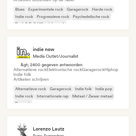
Blues
Experimentele rock
Garagerock
Harde rock
Indie rock
Progressieve rock
Psychedelische rock
Rock & Roll / Klassieke rock
indie now
Media Outlet/Journalist
&gt; 2400 gegeven antwoorden
Alternatieve rock
Elektronische rock
Garagerock
Hiphop
Indie folk
Artikelen schrijven
Alternatieve rock
Garagerock
Indie folk
Indie pop
Indie rock
Internationale rap
Metaal / Zwaar metaal
Poprock
Lorenzo Lautz
Sync Supervisor