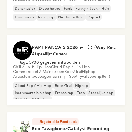
Dansmuziek
Diepe house
Funk
Funky / Jackin Huis
Huismuziek
Indie pop
Nu-disco/Italo
Popziel
RAP FRANÇAIS 2026 🔥🇫🇷 (Way Records)
Afspeellijst Curator
&gt; 5700 gegeven antwoorden
Chill / Lo-fi Hip-Hop
Cloud Rap / Hip Hop
Commercieel / Mainstream
Boor/Trui
Hiphop
Artiesten toevoegen aan mijn Spotify-afspeellijst(en)
Cloud Rap / Hip Hop
Boor/Trui
Hiphop
Instrumentale hiphop
Franse rap
Trap
Stedelijke pop
Chill / Lo-fi Hip-Hop
Uitgebreide Feedback
Rob Tavaglione/Catalyst Recording