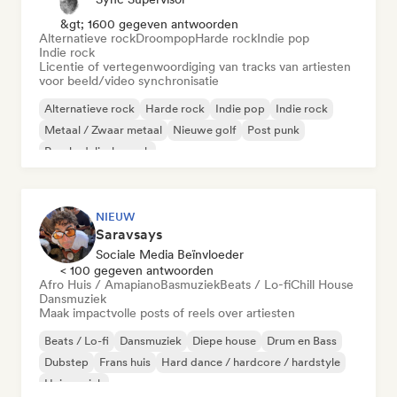
&gt; 1600 gegeven antwoorden
Alternatieve rock
Droompop
Harde rock
Indie pop
Indie rock
Licentie of vertegenwoordiging van tracks van artiesten
voor beeld/video synchronisatie
Alternatieve rock
Harde rock
Indie pop
Indie rock
Metaal / Zwaar metaal
Nieuwe golf
Post punk
Psychedelische rock
NIEUW
Saravsays
Sociale Media Beïnvloeder
< 100 gegeven antwoorden
Afro Huis / Amapiano
Basmuziek
Beats / Lo-fi
Chill House
Dansmuziek
Maak impactvolle posts of reels over artiesten
Beats / Lo-fi
Dansmuziek
Diepe house
Drum en Bass
Dubstep
Frans huis
Hard dance / hardcore / hardstyle
Huismuziek