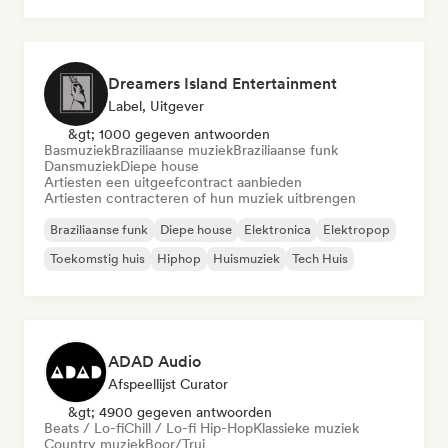
Dreamers Island Entertainment
Label, Uitgever
&gt; 1000 gegeven antwoorden
Basmuziek
Braziliaanse muziek
Braziliaanse funk
Dansmuziek
Diepe house
Artiesten een uitgeefcontract aanbieden
Artiesten contracteren of hun muziek uitbrengen
Braziliaanse funk
Diepe house
Elektronica
Elektropop
Toekomstig huis
Hiphop
Huismuziek
Tech Huis
ADAD Audio
Afspeellijst Curator
&gt; 4900 gegeven antwoorden
Beats / Lo-fi
Chill / Lo-fi Hip-Hop
Klassieke muziek
Country muziek
Boor/Trui