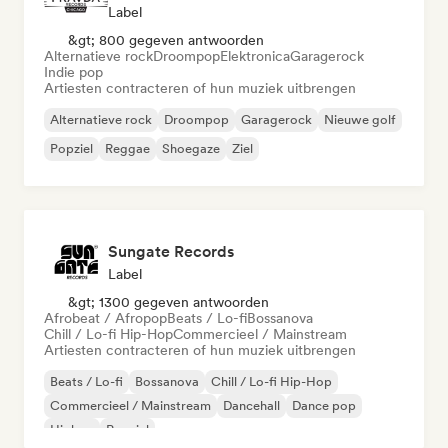
Label
&gt; 800 gegeven antwoorden
Alternatieve rock
Droompop
Elektronica
Garagerock
Indie pop
Artiesten contracteren of hun muziek uitbrengen
Alternatieve rock
Droompop
Garagerock
Nieuwe golf
Popziel
Reggae
Shoegaze
Ziel
Sungate Records
Label
&gt; 1300 gegeven antwoorden
Afrobeat / Afropop
Beats / Lo-fi
Bossanova
Chill / Lo-fi Hip-Hop
Commercieel / Mainstream
Artiesten contracteren of hun muziek uitbrengen
Beats / Lo-fi
Bossanova
Chill / Lo-fi Hip-Hop
Commercieel / Mainstream
Dancehall
Dance pop
Hiphop
Popziel