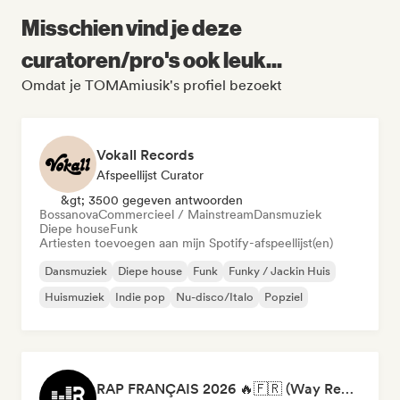
Misschien vind je deze
curatoren/pro's ook leuk...
Omdat je TOMAmiusik's profiel bezoekt
Vokall Records
Afspeellijst Curator
&gt; 3500 gegeven antwoorden
Bossanova
Commercieel / Mainstream
Dansmuziek
Diepe house
Funk
Artiesten toevoegen aan mijn Spotify-afspeellijst(en)
Dansmuziek
Diepe house
Funk
Funky / Jackin Huis
Huismuziek
Indie pop
Nu-disco/Italo
Popziel
RAP FRANÇAIS 2026 🔥🇫🇷 (Way Records)