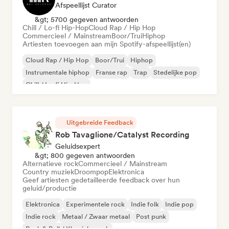
Afspeellijst Curator
&gt; 5700 gegeven antwoorden
Chill / Lo-fi Hip-Hop
Cloud Rap / Hip Hop
Commercieel / Mainstream
Boor/Trui
Hiphop
Artiesten toevoegen aan mijn Spotify-afspeellijst(en)
Cloud Rap / Hip Hop
Boor/Trui
Hiphop
Instrumentale hiphop
Franse rap
Trap
Stedelijke pop
Chill / Lo-fi Hip-Hop
Uitgebreide Feedback
Rob Tavaglione/Catalyst Recording
Geluidsexpert
&gt; 800 gegeven antwoorden
Alternatieve rock
Commercieel / Mainstream
Country muziek
Droompop
Elektronica
Geef artiesten gedetailleerde feedback over hun
geluid/productie
Elektronica
Experimentele rock
Indie folk
Indie pop
Indie rock
Metaal / Zwaar metaal
Post punk
Rock & Roll / Klassieke rock