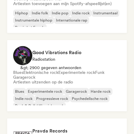
Artiesten toevoegen aan mijn Spotify-afspeellijst(en)
Hiphop
Indie folk
Indie pop
Indie rock
Instrumentaal
Instrumentale hiphop
Internationale rap
Rap in het Engels
Good Vibrations Radio
Radiostation
&gt; 2900 gegeven antwoorden
Blues
Elektronische rock
Experimentele rock
Funk
Garagerock
Artiesten uitzenden op de radio
Blues
Experimentele rock
Garagerock
Harde rock
Indie rock
Progressieve rock
Psychedelische rock
Rock & Roll / Klassieke rock
Pravda Records