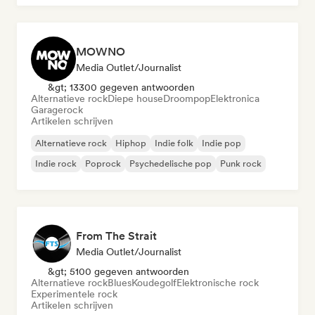
MOWNO
Media Outlet/Journalist
&gt; 13300 gegeven antwoorden
Alternatieve rock
Diepe house
Droompop
Elektronica
Garagerock
Artikelen schrijven
Alternatieve rock
Hiphop
Indie folk
Indie pop
Indie rock
Poprock
Psychedelische pop
Punk rock
From The Strait
Media Outlet/Journalist
&gt; 5100 gegeven antwoorden
Alternatieve rock
Blues
Koudegolf
Elektronische rock
Experimentele rock
Artikelen schrijven