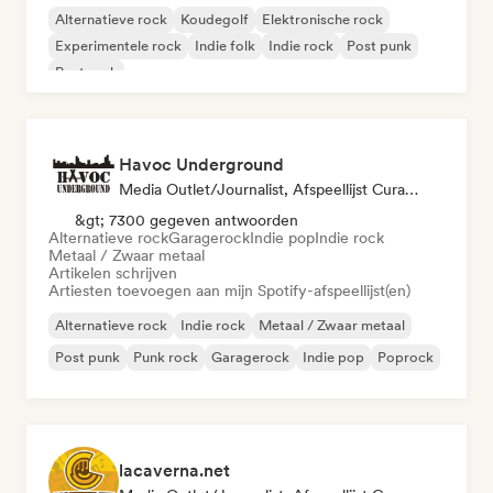
Alternatieve rock
Koudegolf
Elektronische rock
Experimentele rock
Indie folk
Indie rock
Post punk
Post rock
Havoc Underground
Media Outlet/Journalist, Afspeellijst Curator
&gt; 7300 gegeven antwoorden
Alternatieve rock
Garagerock
Indie pop
Indie rock
Metaal / Zwaar metaal
Artikelen schrijven
Artiesten toevoegen aan mijn Spotify-afspeellijst(en)
Alternatieve rock
Indie rock
Metaal / Zwaar metaal
Post punk
Punk rock
Garagerock
Indie pop
Poprock
lacaverna.net