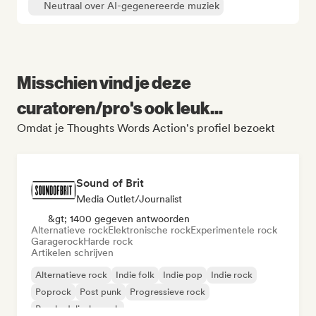
Neutraal over AI-gegenereerde muziek
Misschien vind je deze
curatoren/pro's ook leuk...
Omdat je Thoughts Words Action's profiel bezoekt
Sound of Brit
Media Outlet/Journalist
&gt; 1400 gegeven antwoorden
Alternatieve rock
Elektronische rock
Experimentele rock
Garagerock
Harde rock
Artikelen schrijven
Alternatieve rock
Indie folk
Indie pop
Indie rock
Poprock
Post punk
Progressieve rock
Psychedelische rock