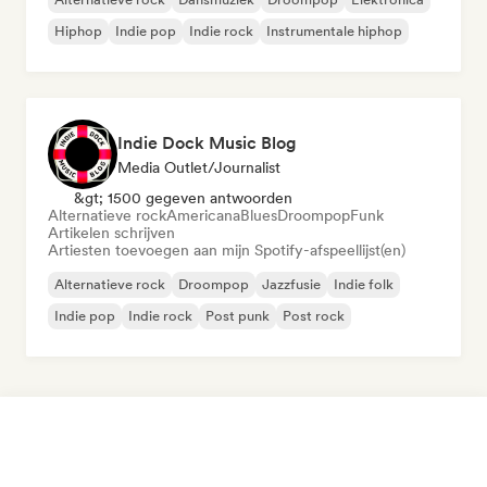
Hiphop
Indie pop
Indie rock
Instrumentale hiphop
Indie Dock Music Blog
Media Outlet/Journalist
&gt; 1500 gegeven antwoorden
Alternatieve rock
Americana
Blues
Droompop
Funk
Artikelen schrijven
Artiesten toevoegen aan mijn Spotify-afspeellijst(en)
Alternatieve rock
Droompop
Jazzfusie
Indie folk
Indie pop
Indie rock
Post punk
Post rock