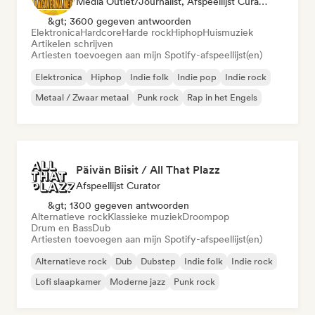
Media Outlet/Journalist, Afspeellijst Curator
&gt; 3600 gegeven antwoorden
Elektronica
Hardcore
Harde rock
Hiphop
Huismuziek
Artikelen schrijven
Artiesten toevoegen aan mijn Spotify-afspeellijst(en)
Elektronica
Hiphop
Indie folk
Indie pop
Indie rock
Metaal / Zwaar metaal
Punk rock
Rap in het Engels
Päivän Biisit / All That Plazz
Afspeellijst Curator
&gt; 1300 gegeven antwoorden
Alternatieve rock
Klassieke muziek
Droompop
Drum en Bass
Dub
Artiesten toevoegen aan mijn Spotify-afspeellijst(en)
Alternatieve rock
Dub
Dubstep
Indie folk
Indie rock
Lofi slaapkamer
Moderne jazz
Punk rock