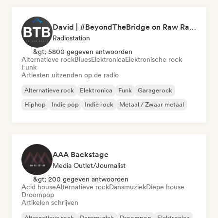
David | #BeyondTheBridge on Raw Radio |
Radiostation
&gt; 5800 gegeven antwoorden
Alternatieve rock
Blues
Elektronica
Elektronische rock
Funk
Artiesten uitzenden op de radio
Alternatieve rock
Elektronica
Funk
Garagerock
Hiphop
Indie pop
Indie rock
Metaal / Zwaar metaal
AAA Backstage
Media Outlet/Journalist
&gt; 200 gegeven antwoorden
Acid house
Alternatieve rock
Dansmuziek
Diepe house
Droompop
Artikelen schrijven
Alternatieve rock
Dansmuziek
Droompop
Elektronica