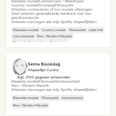
Klassieke muziek
Commercieel / Mainstream
Country muziek
Droompop
Filmmuziek
Artiesten contracteren of hun muziek uitbrengen
Geef artiesten gedetailleerde feedback over hun
geluid/productie
Artiesten toevoegen aan mijn Spotify-afspeellijst(en)
Klassieke muziek
Country muziek
Filmmuziek
Indie folk
Instrumentaal
Neo / Modern Klassiek
Singer-liedjesschrijver
Solo piano
Selma Büyükdağ
Afspeellijst Curator
&gt; 3700 gegeven antwoorden
Klassieke muziek
Filmmuziek
Instrumentaal
Neo / Modern Klassiek
Artiesten toevoegen aan mijn Spotify-afspeellijst(en)
Klassieke muziek
Filmmuziek
Instrumentaal
Neo / Modern Klassiek