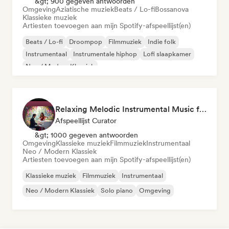
&gt; 900 gegeven antwoorden
Omgeving
Aziatische muziek
Beats / Lo-fi
Bossanova
Klassieke muziek
Artiesten toevoegen aan mijn Spotify-afspeellijst(en)
Beats / Lo-fi
Droompop
Filmmuziek
Indie folk
Instrumentaal
Instrumentale hiphop
Lofi slaapkamer
Neo / Modern Klassiek
Relaxing Melodic Instrumental Music for Reading and Studying
Afspeellijst Curator
&gt; 1000 gegeven antwoorden
Omgeving
Klassieke muziek
Filmmuziek
Instrumentaal
Neo / Modern Klassiek
Artiesten toevoegen aan mijn Spotify-afspeellijst(en)
Klassieke muziek
Filmmuziek
Instrumentaal
Neo / Modern Klassiek
Solo piano
Omgeving