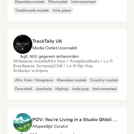
Klassieke muziek
Filmmuziek
Instrumentaal
Traditionele muziek
Solo piano
TrackTally UK
Media Outlet/Journalist
&gt; 600 gegeven antwoorden
Afrikaanse muziek
Afro Huis / Amapiano
Beats / Lo-fi
Braziliaanse Sertanejo
Chill / Lo-fi Hip-Hop
Artikelen schrijven
Afro Huis / Amapiano
Klassieke muziek
Country muziek
Dancehall
Jazzfusie
Hiphop
Indie pop
Instrumentaal
POV: You're Living in a Studio Ghibli Movie 🌱 Neo-Classical Piano & Dream Pop
Afspeellijst Curator