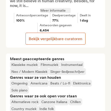
we still believe in human creativity. Besides, for 
now, it is...
Meer informatie
Antwoordpercentage
Deelpercentage
Deelt in
100%
77%
1 dag
Antwoorden gegeven
6,454
Bekijk vergelijkbare curatoren
Meest geaccepteerde genres
Klassieke muziek
Filmmuziek
Instrumentaal
Neo / Modern Klassiek
Singer-liedjesschrijver
Genres waar ze van houden
Omgeving
Americana
Beats / Lo-fi
Elektronica
Solo piano
Genres waar ze ook open voor staan
Alternatieve rock
Canzone Italiana
Chillen
Country muziek
Indie folk