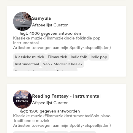
Samyula
Afspeellijst Curator
&gt; 4000 gegeven antwoorden
Klassieke muziek
Filmmuziek
Indie folk
Indie pop
Instrumentaal
Artiesten toevoegen aan mijn Spotify-afspeellijst(en)
Klassieke muziek
Filmmuziek
Indie folk
Indie pop
Instrumentaal
Neo / Modern Klassiek
Singer-liedjesschrijver
Solo piano
Reading Fantasy - Instrumental
Afspeellijst Curator
&gt; 1500 gegeven antwoorden
Klassieke muziek
Filmmuziek
Instrumentaal
Solo piano
Traditionele muziek
Artiesten toevoegen aan mijn Spotify-afspeellijst(en)