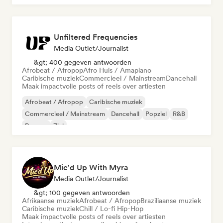
Unfiltered Frequencies
Media Outlet/Journalist
&gt; 400 gegeven antwoorden
Afrobeat / Afropop
Afro Huis / Amapiano
Caribische muziek
Commercieel / Mainstream
Dancehall
Maak impactvolle posts of reels over artiesten
Afrobeat / Afropop
Caribische muziek
Commercieel / Mainstream
Dancehall
Popziel
R&B
Reggae
Ziel
Mic'd Up With Myra
Media Outlet/Journalist
&gt; 100 gegeven antwoorden
Afrikaanse muziek
Afrobeat / Afropop
Braziliaanse muziek
Caribische muziek
Chill / Lo-fi Hip-Hop
Maak impactvolle posts of reels over artiesten