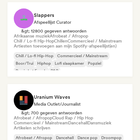
Slappers
Afspeellijst Curator
&gt; 12800 gegeven antwoorden
Afrikaanse muziek
Afrobeat / Afropop
Chill / Lo-fi Hip-Hop
Chillen
Commercieel / Mainstream
Artiesten toevoegen aan mijn Spotify-afspeellijst(en)
Chill / Lo-fi Hip-Hop
Commercieel / Mainstream
Boor/Trui
Hiphop
Lofi slaapkamer
Popziel
Rap in het Engels
R&B
Uranium Waves
Media Outlet/Journalist
&gt; 700 gegeven antwoorden
Afrobeat / Afropop
Cloud Rap / Hip Hop
Commercieel / Mainstream
Dancehall
Dansmuziek
Artikelen schrijven
Afrobeat / Afropop
Dancehall
Dance pop
Droompop