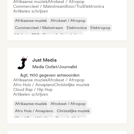
Afrikaanse muziek
Afrobeat / Afropop
Commercieel / Mainstream
Boor/Trui
Elektronica
Artikelen schrijven
Afrikaanse muziek
Afrobeat / Afropop
Commercieel / Mainstream
Elektronica
Elektropop
Hiphop
R&B
Singer-liedjesschrijver
Just Media
Media Outlet/Journalist
&gt; 1100 gegeven antwoorden
Afrikaanse muziek
Afrobeat / Afropop
Afro Huis / Amapiano
Christelijke muziek
Cloud Rap / Hip Hop
Artikelen schrijven
Afrikaanse muziek
Afrobeat / Afropop
Afro Huis / Amapiano
Christelijke muziek
Cloud Rap / Hip Hop
Gospel
Hiphop
Internationale rap