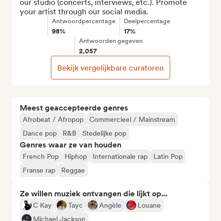
our studio (concerts, interviews, etc.). Promote 
your artist through our social media.
Antwoordpercentage
Deelpercentage
98%
17%
Antwoorden gegeven
2,057
Bekijk vergelijkbare curatoren
Meest geaccepteerde genres
Afrobeat / Afropop
Commercieel / Mainstream
Dance pop
R&B
Stedelijke pop
Genres waar ze van houden
French Pop
Hiphop
Internationale rap
Latin Pop
Franse rap
Reggae
Ze willen muziek ontvangen die lijkt op...
C Kay
Tayc
Angèle
Louane
Michael Jackson