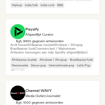
Hiphop
Indie folk
Indie rock
R&B
Playsify
Afspeellijst Curator
&gt; 8400 gegeven antwoorden
Acid house
Afrikaanse muziek
Afrobeat / Afropop
Braziliaanse funk
Commercieel / Mainstream
Artiesten toevoegen aan mijn Spotify-afspeellijst(en)
Afrikaanse muziek
Afrobeat / Afropop
Braziliaanse funk
Dansmuziek
Dance pop
Internationale pop
Latin Pop
Poprock
Channel WAVY
Media Outlet/Journalist
&gt; 1000 gegeven antwoorden