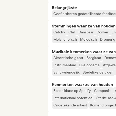
Belangrijkste
Geef artiesten gedetailleerde feedbac
Stemmingen waar ze van houden
Catchy
Chill
Dansbaar
Donker
En
Melancholisch
Melodisch
Dromerig
Muzikale kenmerken waar ze va
Akoestische gitaar
Basgitaar
Demo'
Instrumentaal
Live opname
Afgewer
Sync-vriendelijk
Stedelijke geluiden
Kenmerken waar ze van houden
Beschikbaar op Spotify
Componist
Internationaal potentieel
Sterke aanw
Ongetekende artiest
Komend projec