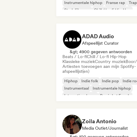
Instrumentale hiphop
Franse rap
Trap
Stedelijke pop
Chill / Lo-fi Hip-Hop
ADAD Audio
Afspeellijst Curator
&gt; 4900 gegeven antwoorden
Beats / Lo-fi
Chill / Lo-fi Hip-Hop
Klassieke muziek
Country muziek
Boor/
Artiesten toevoegen aan mijn Spotify-
afspeellijst(en)
Hiphop
Indie folk
Indie pop
Indie r
Instrumentaal
Instrumentale hiphop
Internationale rap
Rap in het Engels
Zoila Antonio
Media Outlet/Journalist
&gt; 100 gegeven antwoorden