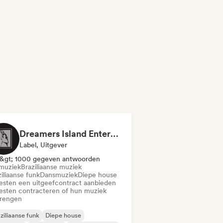
Dreamers Island Entertainment
Label, Uitgever
&gt; 1000 gegeven antwoorden
muziek
Braziliaanse muziek
iliaanse funk
Dansmuziek
Diepe house
iesten een uitgeefcontract aanbieden
iesten contracteren of hun muziek
brengen
ziliaanse funk
Diepe house