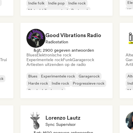
Ele
Indie folk
Indie pop
Indie rock
Hi
Metaal / Zwaar metaal
Post punk
Rock & Roll / Klassieke rock
Good Vibrations Radio
Radiostation
&gt; 2900 gegeven antwoorden
Blues
Elektronische rock
Alt
Trui
Experimentele rock
Funk
Garagerock
Gar
Artiesten uitzenden op de radio
Arti
Blues
Experimentele rock
Garagerock
Alt
ock
Harde rock
Indie rock
Progressieve rock
Ind
Psychedelische rock
Met
Rock & Roll / Klassieke rock
Lorenzo Lautz
Sync Supervisor
&gt; 1600 gegeven antwoorden