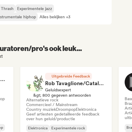
 Thrash
Experimentele jazz
nstrumentale hiphop
Alles bekijken +3
uratoren/pro's ook leuk...
kt
Uitgebreide Feedback
RAP FRANÇAIS 2026 🔥🇫🇷 (Way Records)
Rob Tavaglione/Catalyst Recording
Geluidsexpert
&gt; 800 gegeven antwoorden
Hop
Bas
Alternatieve rock
Braz
Commercieel / Mainstream
Art
Country muziek
Droompop
Elektronica
Art
Geef artiesten gedetailleerde feedback
uit
over hun geluid/productie
op
Bra
Elektronica
Experimentele rock