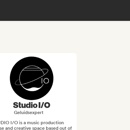
Studio I/O
Geluidsexpert
DIO I/O is a music production 
e and creative space based out of 