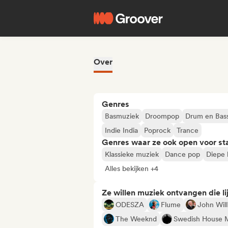
Over
Genres
Basmuziek
Droompop
Drum en Bas
Indie India
Poprock
Trance
Genres waar ze ook open voor st
Klassieke muziek
Dance pop
Diepe
Alles bekijken +4
Ze willen muziek ontvangen die lij
ODESZA
Flume
John Wil
The Weeknd
Swedish House M