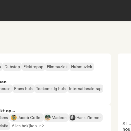
s
Dubstep
Elektropop
Filmmuziek
Huismuziek
aan
 house
Frans huis
Toekomstig huis
Internationale rap
kt op...
liams
Jacob Collier
Madeon
Hans Zimmer
STU
afia
Alles bekijken +12
hous