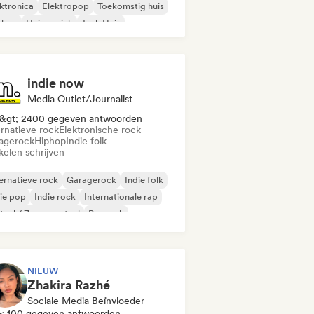
ktronica
Elektropop
Toekomstig huis
phop
Huismuziek
Tech Huis
indie now
Media Outlet/Journalist
&gt; 2400 gegeven antwoorden
ernatieve rock
Elektronische rock
agerock
Hiphop
Indie folk
kelen schrijven
ernatieve rock
Garagerock
Indie folk
ie pop
Indie rock
Internationale rap
aal / Zwaar metaal
Poprock
NIEUW
Zhakira Razhé
Sociale Media Beïnvloeder
< 100 gegeven antwoorden