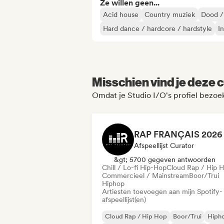
Ze willen geen...
Acid house
Country muziek
Dood /
Hard dance / hardcore / hardstyle
I
Misschien vind je deze c
Omdat je Studio I/O's profiel bezoe
Afspeellijst Curator
&gt; 5700 gegeven antwoorden
Chill / Lo-fi Hip-Hop
Cloud Rap / Hip 
Commercieel / Mainstream
Boor/Trui
Hiphop
Artiesten toevoegen aan mijn Spotify-
afspeellijst(en)
Cloud Rap / Hip Hop
Boor/Trui
Hiph