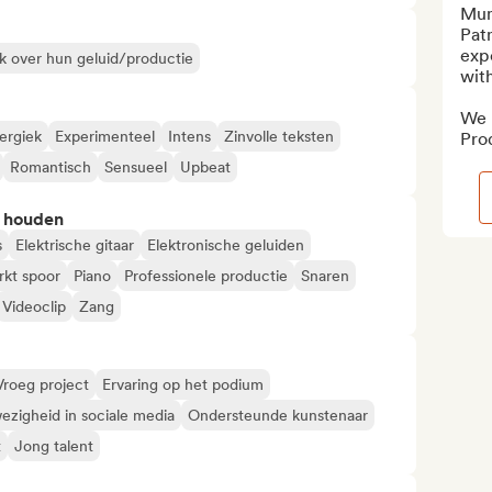
Mum
Patn
exp
k over hun geluid/productie
with
We p
ergiek
Experimenteel
Intens
Zinvolle teksten
Pro
Romantisch
Sensueel
Upbeat
n houden
s
Elektrische gitaar
Elektronische geluiden
kt spoor
Piano
Professionele productie
Snaren
Videoclip
Zang
Vroeg project
Ervaring op het podium
ezigheid in sociale media
Ondersteunde kunstenaar
t
Jong talent