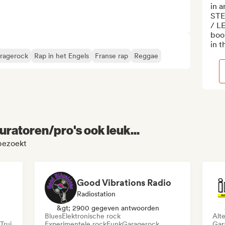
in a
STE
/ L
boo
in t
ragerock
Rap in het Engels
Franse rap
Reggae
uratoren/pro's ook leuk...
 bezoekt
Good Vibrations Radio
Radiostation
&gt; 2900 gegeven antwoorden
Blues
Elektronische rock
Alt
Trui
Experimentele rock
Funk
Garagerock
Gar