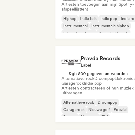
Artiesten toevoegen aan mijn Spotify-
afspeellijst(en)
Hiphop
Indie folk
Indie pop
Indie r
Instrumentaal
Instrumentale hiphop
Internationale rap
Rap in het Engels
Pravda Records
Label
&gt; 800 gegeven antwoorden
Alternatieve rock
Droompop
Elektronic
Garagerock
Indie pop
Artiesten contracteren of hun muziek
uitbrengen
Alternatieve rock
Droompop
Garagerock
Nieuwe golf
Popziel
Reggae
Shoegaze
Ziel