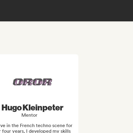
Hugo Kleinpeter
Mentor
ve in the French techno scene for 
 four years, I developed my skills 