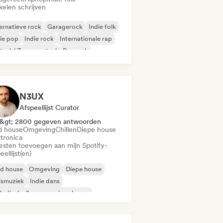
kelen schrijven
ernatieve rock
Garagerock
Indie folk
ie pop
Indie rock
Internationale rap
aal / Zwaar metaal
Poprock
N3UX
Afspeellijst Curator
&gt; 2800 gegeven antwoorden
d house
Omgeving
Chillen
Diepe house
ktronica
iesten toevoegen aan mijn Spotify-
eellijst(en)
id house
Omgeving
Diepe house
ismuziek
Indie dans
odische & progressieve house
nimaal
Organische house / downtempo