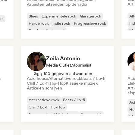
Artiesten uitzenden op de radio
Arti
Blues
Experimentele rock
Garagerock
Alt
ock
Harde rock
Indie rock
Progressieve rock
Ind
Psychedelische rock
Met
Rock & Roll / Klassieke rock
Zoila Antonio
Media Outlet/Journalist
&gt; 100 gegeven antwoorden
a
Acid house
Alternatieve rock
Beats / Lo-fi
Aci
Chill / Lo-fi Hip-Hop
Klassieke muziek
Ele
Artikelen schrijven
Art
afsp
Alternatieve rock
Beats / Lo-fi
Ac
Chill / Lo-fi Hip-Hop
Hu
Commercieel / Mainstream
Dansmuziek
Mel
Disco
Droompop
Huismuziek
Mi