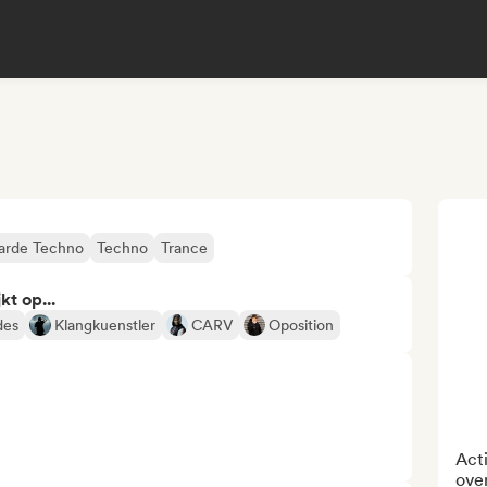
arde Techno
Techno
Trance
kt op...
des
Klangkuenstler
CARV
Oposition
Acti
over