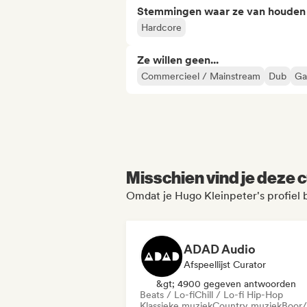
Stemmingen waar ze van houden
Hardcore
Ze willen geen...
Commercieel / Mainstream
Dub
Ga
Misschien vind je deze c
Omdat je Hugo Kleinpeter's profiel
ADAD Audio
Afspeellijst Curator
&gt; 4900 gegeven antwoorden
Beats / Lo-fi
Chill / Lo-fi Hip-Hop
Klassieke muziek
Country muziek
Boor/