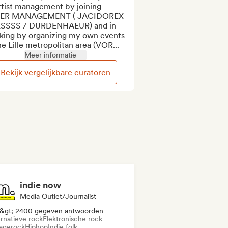
rtist management by joining 
ER MANAGEMENT ( JACIDOREX 
ESSSS / DURDENHAEUR) and in 
king by organizing my own events 
he Lille metropolitan area (VOR...
Meer informatie
Bekijk vergelijkbare curatoren
indie now
Media Outlet/Journalist
&gt; 2400 gegeven antwoorden
ernatieve rock
Elektronische rock
agerock
Hiphop
Indie folk