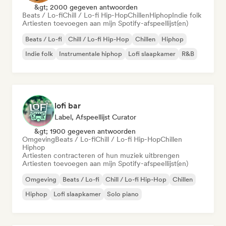
&gt; 2000 gegeven antwoorden
Beats / Lo-fi
Chill / Lo-fi Hip-Hop
Chillen
Hiphop
Indie folk
Artiesten toevoegen aan mijn Spotify-afspeellijst(en)
Beats / Lo-fi
Chill / Lo-fi Hip-Hop
Chillen
Hiphop
Indie folk
Instrumentale hiphop
Lofi slaapkamer
R&B
lofi bar
Label, Afspeellijst Curator
&gt; 1900 gegeven antwoorden
Omgeving
Beats / Lo-fi
Chill / Lo-fi Hip-Hop
Chillen
Hiphop
Artiesten contracteren of hun muziek uitbrengen
Artiesten toevoegen aan mijn Spotify-afspeellijst(en)
Omgeving
Beats / Lo-fi
Chill / Lo-fi Hip-Hop
Chillen
Hiphop
Lofi slaapkamer
Solo piano