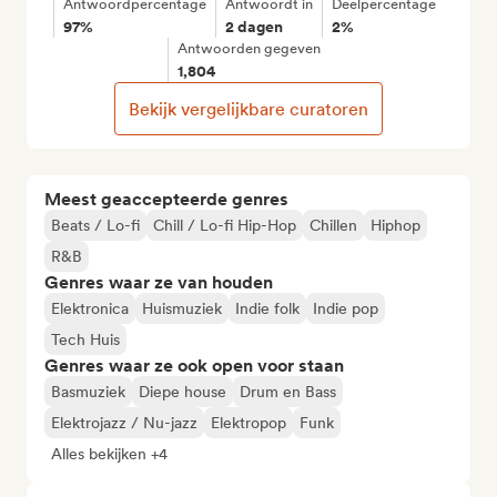
Antwoordpercentage
Antwoordt in
Deelpercentage
97%
2 dagen
2%
Antwoorden gegeven
1,804
Bekijk vergelijkbare curatoren
Meest geaccepteerde genres
Beats / Lo-fi
Chill / Lo-fi Hip-Hop
Chillen
Hiphop
R&B
Genres waar ze van houden
Elektronica
Huismuziek
Indie folk
Indie pop
Tech Huis
Genres waar ze ook open voor staan
Basmuziek
Diepe house
Drum en Bass
Elektrojazz / Nu-jazz
Elektropop
Funk
Alles bekijken +4