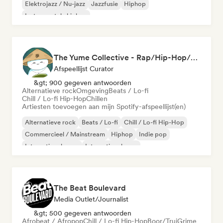
Elektrojazz / Nu-jazz
Jazzfusie
Hiphop
Instrumentale hiphop
The Yume Collective - Rap/Hip-Hop/Pop/Indie/Rock/Lo-fi & More.
Afspeellijst Curator
&gt; 900 gegeven antwoorden
Alternatieve rock
Omgeving
Beats / Lo-fi
Chill / Lo-fi Hip-Hop
Chillen
Artiesten toevoegen aan mijn Spotify-afspeellijst(en)
Alternatieve rock
Beats / Lo-fi
Chill / Lo-fi Hip-Hop
Commercieel / Mainstream
Hiphop
Indie pop
Internationale pop
Internationale rap
The Beat Boulevard
Media Outlet/Journalist
&gt; 500 gegeven antwoorden
Afrobeat / Afropop
Chill / Lo-fi Hip-Hop
Boor/Trui
Grime