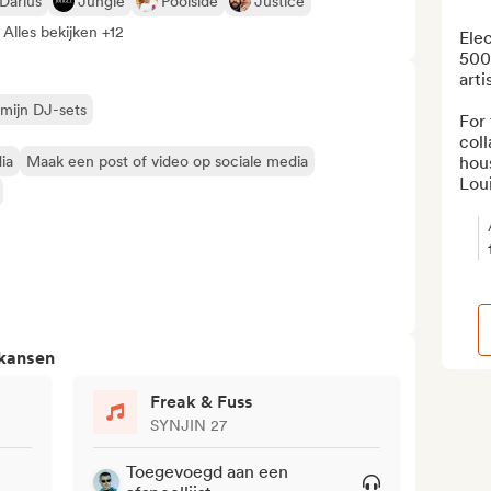
Darius
Jungle
Poolside
Justice
Alles bekijken +12
Elec
500
arti
 mijn DJ-sets
For
coll
ia
Maak een post of video op sociale media
hou
Loui
 kansen
Freak & Fuss
SYNJIN 27
Toegevoegd aan een