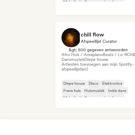
Melodische & progressieve house
chill flow
Afspeellijst Curator
&gt; 500 gegeven antwoorden
Afro Huis / Amapiano
Beats / Lo-fi
Chil
Dansmuziek
Diepe house
Artiesten toevoegen aan mijn Spotify-
afspeellijst(en)
Diepe house
Disco
Elektronica
Frans huis
Huismuziek
Indie dans
Melodische & progressieve house
Nu-disco/Italo