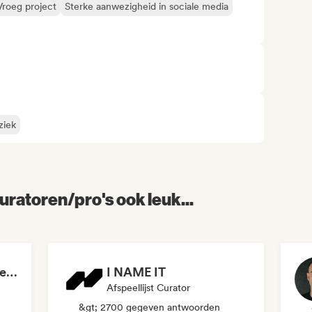
Vroeg project
Sterke aanwezigheid in sociale media
ziek
uratoren/pro's ook leuk...
La Radio du bord de l'eau - DAB+ Radio Station (Switzerland)
I NAME IT
Afspeellijst Curator
&gt; 2700 gegeven antwoorden