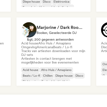
Diepe house
Disco
Elektronica
Frans huis
Huismuziek
Indie dans
Marjorine / Dark Room in Brooklyn
Booker, Geselecteerde DJ
&gt; 200 gegeven antwoorden
len
Acid house
Afro Huis / Amapiano
Aci
Omgeving
Americana
Beats / Lo-fi
Dis
Tracks van artiesten downloaden voor mijn
Art
DJ-sets
Artiesten in contact brengen met
mogelijkheden voor live evenementen
Om
Acid house
Afro Huis / Amapiano
Ele
Beats / Lo-fi
Chillen
Diepe house
Disco
Or
Elektronica
Funky / Jackin Huis
Ac