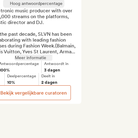
Hoog antwoordpercentage
tronic music producer with over 
,000 streams on the platforms, 
stic director and DJ.

 the past decade, SLVN has been 
aborating with leading fashion 
ses during Fashion Week.(Balmain, 
s Vuitton, Yves St Laurent, Arma...
Meer informatie
Antwoordpercentage
Antwoordt in
100%
3 dagen
Deelpercentage
Deelt in
10%
2 dagen
Bekijk vergelijkbare curatoren