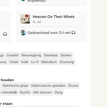
afspeellijst
Heaven On Their Minds
st. art
Gedownload voor DJ-set
gs
Creatief
Nieuwsgierig
Dansbaar
Donker
oovy
Uniek
Indie
Lo-fi
Melodisch
Dromerig
n houden
Elektrische gitaar
Elektronische geluiden
Drums
-vriendelijk
Synths
Alle steunen
Zang
r staan