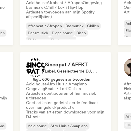
Acid house
Afrobeat / Afropop
Omgeving
Aci
ano
Basmuziek
Chill / Lo-fi Hip-Hop
Omg
Artiesten toevoegen aan mijn Spotify-
Arti
afspeellijst(en)
Ac
Afrobeat / Afropop
Basmuziek
Chillen
Ele
len
Dansmuziek
Diepe house
Disco
Nu-
Elektronica
Electro swing
Sincopat / AFFKT
e DJ
Label, Geselecteerde DJ, Geluidsexpert
&gt; 600 gegeven antwoorden
Acid house
Afro Huis / Amapiano
Afr
Omgeving
Beats / Lo-fi
Chillen
Ele
Artiesten contracteren of hun muziek
Art
mijn
uitbrengen
afsp
Geef artiesten gedetailleerde feedback
over hun geluid/productie
Tracks van artiesten downloaden voor mijn
DJ-sets
Afr
Ele
ans
Acid house
Afro Huis / Amapiano