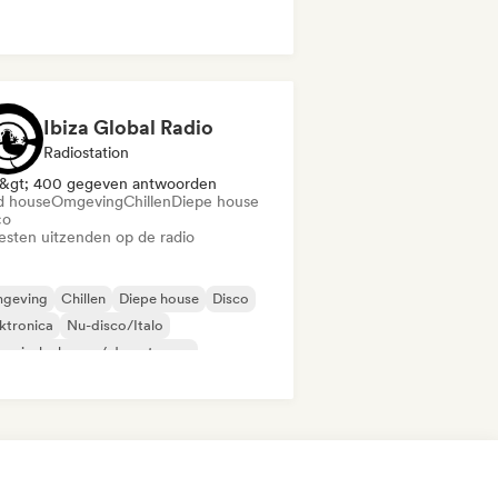
Ibiza Global Radio
Radiostation
&gt; 400 gegeven antwoorden
d house
Omgeving
Chillen
Diepe house
co
iesten uitzenden op de radio
geving
Chillen
Diepe house
Disco
ktronica
Nu-disco/Italo
ganische house / downtempo
id house