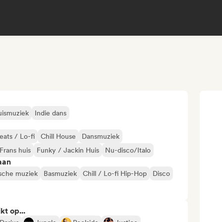
uismuziek
Indie dans
eats / Lo-fi
Chill House
Dansmuziek
Frans huis
Funky / Jackin Huis
Nu-disco/Italo
aan
ische muziek
Basmuziek
Chill / Lo-fi Hip-Hop
Disco
kt op...