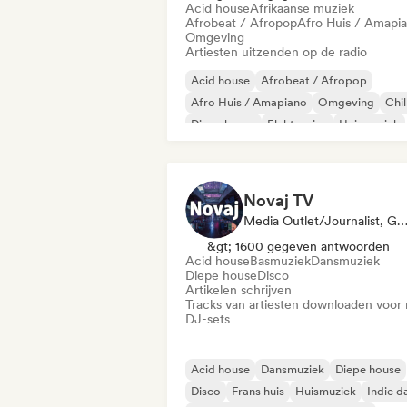
Acid house
Afrikaanse muziek
Afrobeat / Afropop
Afro Huis / Amapi
Omgeving
Artiesten uitzenden op de radio
Acid house
Afrobeat / Afropop
Afro Huis / Amapiano
Omgeving
Chil
Diepe house
Elektronica
Huismuziek
Novaj TV
Media Outlet/Journalist, Geselecteerd
&gt; 1600 gegeven antwoorden
Acid house
Basmuziek
Dansmuziek
Diepe house
Disco
Artikelen schrijven
Tracks van artiesten downloaden voor 
DJ-sets
Acid house
Dansmuziek
Diepe house
Disco
Frans huis
Huismuziek
Indie d