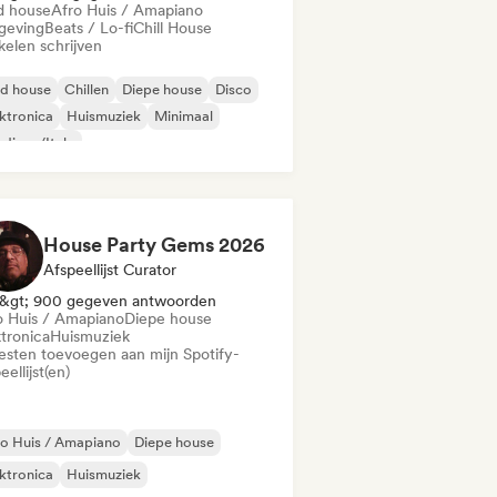
d house
Afro Huis / Amapiano
eving
Beats / Lo-fi
Chill House
kelen schrijven
id house
Chillen
Diepe house
Disco
ktronica
Huismuziek
Minimaal
disco/Italo
House Party Gems 2026
Afspeellijst Curator
&gt; 900 gegeven antwoorden
o Huis / Amapiano
Diepe house
ktronica
Huismuziek
iesten toevoegen aan mijn Spotify-
eellijst(en)
o Huis / Amapiano
Diepe house
ktronica
Huismuziek