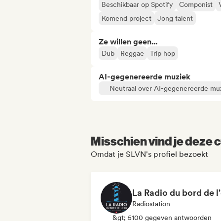
Beschikbaar op Spotify
Componist
Komend project
Jong talent
Ze willen geen...
Dub
Reggae
Trip hop
AI-gegenereerde muziek
Neutraal over AI-gegenereerde mu
Misschien vind je deze c
Omdat je SLVN's profiel bezoekt
Radiostation
&gt; 5100 gegeven antwoorden