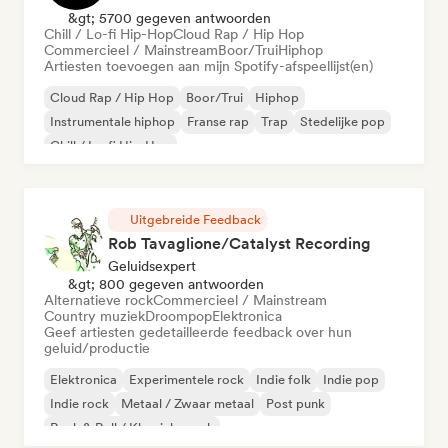
&gt; 5700 gegeven antwoorden
Chill / Lo-fi Hip-Hop
Cloud Rap / Hip Hop
Commercieel / Mainstream
Boor/Trui
Hiphop
Artiesten toevoegen aan mijn Spotify-afspeellijst(en)
Cloud Rap / Hip Hop
Boor/Trui
Hiphop
Instrumentale hiphop
Franse rap
Trap
Stedelijke pop
Chill / Lo-fi Hip-Hop
Uitgebreide Feedback
Rob Tavaglione/Catalyst Recording
Geluidsexpert
&gt; 800 gegeven antwoorden
Alternatieve rock
Commercieel / Mainstream
Country muziek
Droompop
Elektronica
Geef artiesten gedetailleerde feedback over hun
geluid/productie
Elektronica
Experimentele rock
Indie folk
Indie pop
Indie rock
Metaal / Zwaar metaal
Post punk
Rock & Roll / Klassieke rock