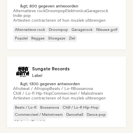
&gt; 800 gegeven antwoorden
Alternatieve rock
Droompop
Elektronica
Garagerock
Indie pop
Artiesten contracteren of hun muziek uitbrengen
Alternatieve rock
Droompop
Garagerock
Nieuwe golf
Popziel
Reggae
Shoegaze
Ziel
Sungate Records
Label
&gt; 1300 gegeven antwoorden
Afrobeat / Afropop
Beats / Lo-fi
Bossanova
Chill / Lo-fi Hip-Hop
Commercieel / Mainstream
Artiesten contracteren of hun muziek uitbrengen
Beats / Lo-fi
Bossanova
Chill / Lo-fi Hip-Hop
Commercieel / Mainstream
Dancehall
Dance pop
Hiphop
Popziel