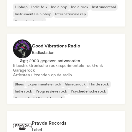
Hiphop
Indie folk
Indie pop
Indie rock
Instrumentaal
Instrumentale hiphop
Internationale rap
Rap in het Engels
Good Vibrations Radio
Radiostation
&gt; 2900 gegeven antwoorden
Blues
Elektronische rock
Experimentele rock
Funk
Garagerock
Artiesten uitzenden op de radio
Blues
Experimentele rock
Garagerock
Harde rock
Indie rock
Progressieve rock
Psychedelische rock
Rock & Roll / Klassieke rock
Pravda Records
Label