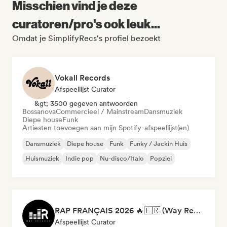
Misschien vind je deze
curatoren/pro's ook leuk...
Omdat je SimplifyRecs's profiel bezoekt
Vokall Records
Afspeellijst Curator
&gt; 3500 gegeven antwoorden
Bossanova
Commercieel / Mainstream
Dansmuziek
Diepe house
Funk
Artiesten toevoegen aan mijn Spotify-afspeellijst(en)
Dansmuziek
Diepe house
Funk
Funky / Jackin Huis
Huismuziek
Indie pop
Nu-disco/Italo
Popziel
RAP FRANÇAIS 2026 🔥🇫🇷 (Way Records)
Afspeellijst Curator