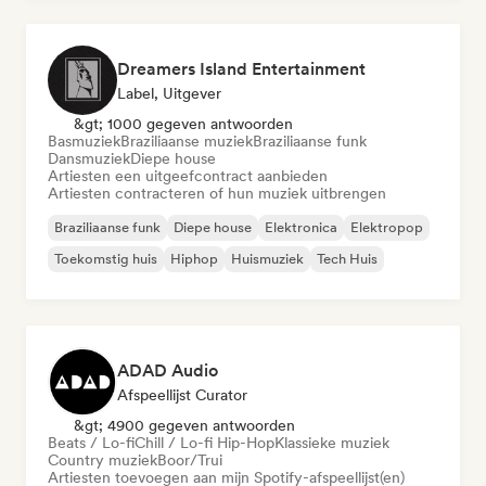
Dreamers Island Entertainment
Label, Uitgever
&gt; 1000 gegeven antwoorden
Basmuziek
Braziliaanse muziek
Braziliaanse funk
Dansmuziek
Diepe house
Artiesten een uitgeefcontract aanbieden
Artiesten contracteren of hun muziek uitbrengen
Braziliaanse funk
Diepe house
Elektronica
Elektropop
Toekomstig huis
Hiphop
Huismuziek
Tech Huis
ADAD Audio
Afspeellijst Curator
&gt; 4900 gegeven antwoorden
Beats / Lo-fi
Chill / Lo-fi Hip-Hop
Klassieke muziek
Country muziek
Boor/Trui
Artiesten toevoegen aan mijn Spotify-afspeellijst(en)