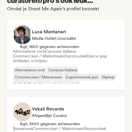
curatoren/pro's ook leuk...
Omdat je Shoot Me Again's profiel bezoekt
Luca Montanari
Media Outlet/Journalist
&gt; 1600 gegeven antwoorden
Alternatieve rock
Canzone Italiana
Commercieel / Mainstream
Dansmuziek
Dance pop
Artikelen schrijven
Alternatieve rock
Canzone Italiana
Commercieel / Mainstream
Experimentele jazz
Hiphop
Indie folk
Indie pop
Instrumentaal
Vokall Records
Afspeellijst Curator
&gt; 3500 gegeven antwoorden
Bossanova
Commercieel / Mainstream
Dansmuziek