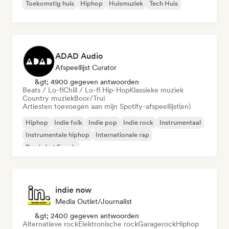
Toekomstig huis
Hiphop
Huismuziek
Tech Huis
ADAD Audio
Afspeellijst Curator
&gt; 4900 gegeven antwoorden
Beats / Lo-fi
Chill / Lo-fi Hip-Hop
Klassieke muziek
Country muziek
Boor/Trui
Artiesten toevoegen aan mijn Spotify-afspeellijst(en)
Hiphop
Indie folk
Indie pop
Indie rock
Instrumentaal
Instrumentale hiphop
Internationale rap
Rap in het Engels
indie now
Media Outlet/Journalist
&gt; 2400 gegeven antwoorden
Alternatieve rock
Elektronische rock
Garagerock
Hiphop