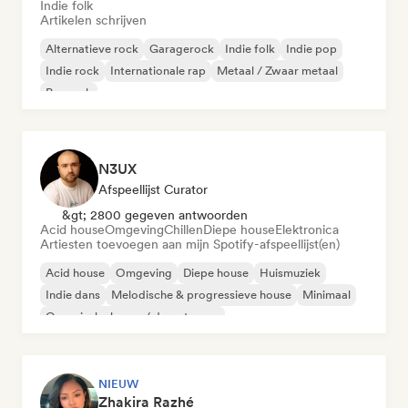
Indie folk
Artikelen schrijven
Alternatieve rock
Garagerock
Indie folk
Indie pop
Indie rock
Internationale rap
Metaal / Zwaar metaal
Poprock
N3UX
Afspeellijst Curator
&gt; 2800 gegeven antwoorden
Acid house
Omgeving
Chillen
Diepe house
Elektronica
Artiesten toevoegen aan mijn Spotify-afspeellijst(en)
Acid house
Omgeving
Diepe house
Huismuziek
Indie dans
Melodische & progressieve house
Minimaal
Organische house / downtempo
NIEUW
Zhakira Razhé