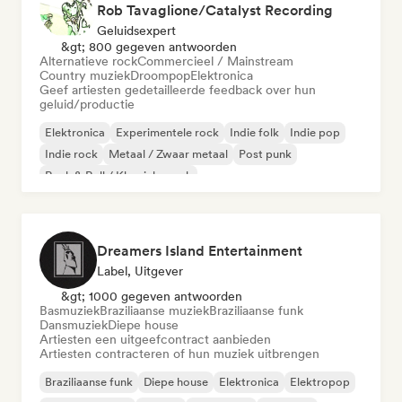
Rob Tavaglione/Catalyst Recording
Geluidsexpert
&gt; 800 gegeven antwoorden
Alternatieve rock
Commercieel / Mainstream
Country muziek
Droompop
Elektronica
Geef artiesten gedetailleerde feedback over hun
geluid/productie
Elektronica
Experimentele rock
Indie folk
Indie pop
Indie rock
Metaal / Zwaar metaal
Post punk
Rock & Roll / Klassieke rock
Dreamers Island Entertainment
Label, Uitgever
&gt; 1000 gegeven antwoorden
Basmuziek
Braziliaanse muziek
Braziliaanse funk
Dansmuziek
Diepe house
Artiesten een uitgeefcontract aanbieden
Artiesten contracteren of hun muziek uitbrengen
Braziliaanse funk
Diepe house
Elektronica
Elektropop