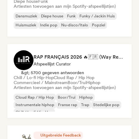
Diepe house
Funk
Artiesten toevoegen aan mijn Spotify-afspeellijst(en)
Dansmuziek
Diepe house
Funk
Funky / Jackin Huis
Huismuziek
Indie pop
Nu-disco/Italo
Popziel
RAP FRANÇAIS 2026 🔥🇫🇷 (Way Records)
Afspeellijst Curator
&gt; 5700 gegeven antwoorden
Chill / Lo-fi Hip-Hop
Cloud Rap / Hip Hop
Commercieel / Mainstream
Boor/Trui
Hiphop
Artiesten toevoegen aan mijn Spotify-afspeellijst(en)
Cloud Rap / Hip Hop
Boor/Trui
Hiphop
Instrumentale hiphop
Franse rap
Trap
Stedelijke pop
Chill / Lo-fi Hip-Hop
Uitgebreide Feedback