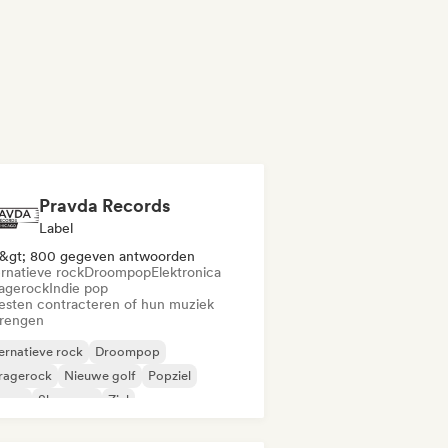
Pravda Records
Label
&gt; 800 gegeven antwoorden
ernatieve rock
Droompop
Elektronica
agerock
Indie pop
iesten contracteren of hun muziek
brengen
ernatieve rock
Droompop
ragerock
Nieuwe golf
Popziel
ggae
Shoegaze
Ziel