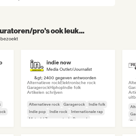
uratoren/pro's ook leuk...
 bezoekt
o
indie now
Media Outlet/Journalist
&gt; 2400 gegeven antwoorden
Alternatieve rock
Elektronische rock
Alt
Garagerock
Hiphop
Indie folk
Gar
Artikelen schrijven
Art
uit
k
Alternatieve rock
Garagerock
Indie folk
Alt
rock
Indie pop
Indie rock
Internationale rap
Ga
Metaal / Zwaar metaal
Poprock
Re