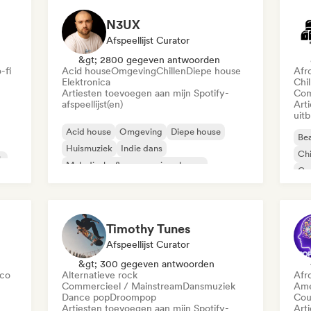
N3UX
Afspeellijst Curator
&gt; 2800 gegeven antwoorden
-fi
Acid house
Omgeving
Chillen
Diepe house
Afr
Elektronica
Chil
Artiesten toevoegen aan mijn Spotify-
Com
afspeellijst(en)
Art
uit
Acid house
Omgeving
Diepe house
Bea
Huismuziek
Indie dans
Chi
k
Melodische & progressieve house
Co
Minimaal
Organische house / downtempo
Da
Timothy Tunes
Afspeellijst Curator
&gt; 300 gegeven antwoorden
sco
Alternatieve rock
Afr
Commercieel / Mainstream
Dansmuziek
Ame
Dance pop
Droompop
Cou
Artiesten toevoegen aan mijn Spotify-
Art