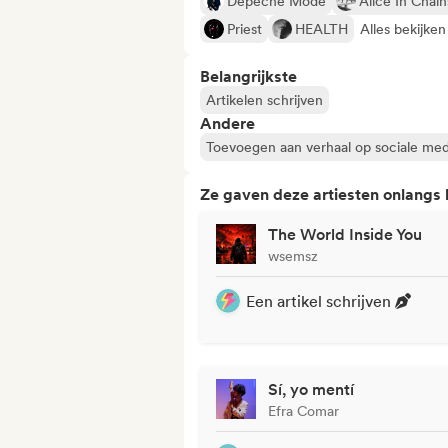
Depeche Mode
Alice In Chain
Priest
HEALTH
Alles bekijken
Belangrijkste
Artikelen schrijven
Andere
Toevoegen aan verhaal op sociale med
Ze gaven deze artiesten onlangs
The World Inside You
wsemsz
Een artikel schrijven
Sí, yo mentí
Efra Comar