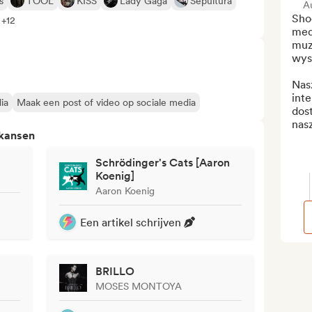
s
TOOL
KISS
Lady Gaga
Sepultura
A
Sho
 +12
med
muz
wys
Nas
int
ia
Maak een post of video op sociale media
dos
nasz
 kansen
Schrödinger's Cats [Aaron
Koenig]
Aaron Koenig
Een artikel schrijven
BRILLO
MOSES MONTOYA