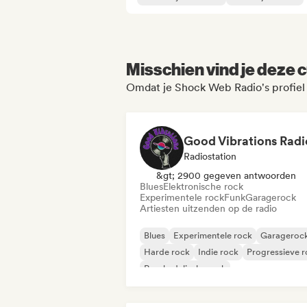
Misschien vind je deze c
Omdat je Shock Web Radio's profiel
Good Vibrations Radi
Radiostation
&gt; 2900 gegeven antwoorden
Blues
Elektronische rock
Experimentele rock
Funk
Garagerock
Artiesten uitzenden op de radio
Blues
Experimentele rock
Garageroc
Harde rock
Indie rock
Progressieve 
Psychedelische rock
Rock & Roll / Klassieke rock