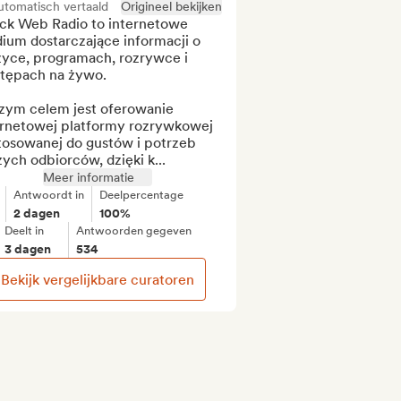
utomatisch vertaald
Origineel bekijken
ck Web Radio to internetowe 
ium dostarczające informacji o 
yce, programach, rozrywce i 
tępach na żywo.

zym celem jest oferowanie 
ernetowej platformy rozrywkowej 
tosowanej do gustów i potrzeb 
ych odbiorców, dzięki k...
Meer informatie
Antwoordt in
Deelpercentage
2 dagen
100%
Deelt in
Antwoorden gegeven
3 dagen
534
Bekijk vergelijkbare curatoren