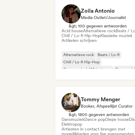
Zoila Antonio
Media Outlet/Journalist
&gt; 100 gegeven antwoorden
Acid house
Alternatieve rock
Beats / Lo
Chill / Lo-fi Hip-Hop
Klassieke muziek
Artikelen schrijven
Alternatieve rock
Beats / Lo-fi
Chill / Lo-fi Hip-Hop
Commercieel / Mainstream
Dansmuzie
Disco
Droompop
Huismuziek
Tommy Menger
Booker, Afspeellijst Curator
&gt; 1800 gegeven antwoorden
Dansmuziek
Dance pop
Diepe house
Di
Elektropop
Artiesten in contact brengen met
mogelijkheden voor live evenementen