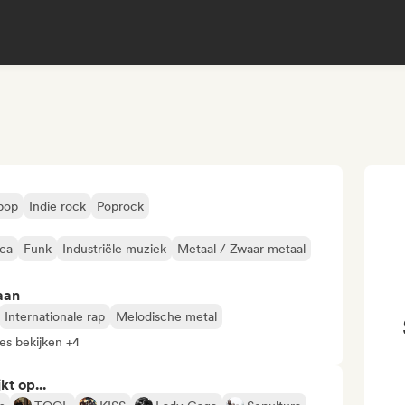
 pop
Indie rock
Poprock
ica
Funk
Industriële muziek
Metaal / Zwaar metaal
aan
Internationale rap
Melodische metal
les bekijken +4
kt op...