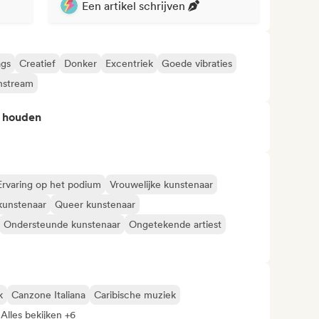
Een artikel schrijven
gs
Creatief
Donker
Excentriek
Goede vibraties
nstream
n houden
Ervaring op het podium
Vrouwelijke kunstenaar
kunstenaar
Queer kunstenaar
Ondersteunde kunstenaar
Ongetekende artiest
k
Canzone Italiana
Caribische muziek
Alles bekijken +6