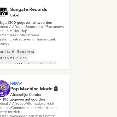
Sungate Records
Label
&gt; 1300 gegeven antwoorden
obeat / Afropop
Beats / Lo-fi
Bossanova
l / Lo-fi Hip-Hop
mercieel / Mainstream
iesten contracteren of hun muziek
brengen
ts / Lo-fi
Bossanova
ll / Lo-fi Hip-Hop
mmercieel / Mainstream
Dancehall
nce pop
Hiphop
Popziel
NIEUW
Pop Machine Mode 🤖 AI Music, Indie Pop & Dream Pop
Afspeellijst Curator
< 100 gegeven antwoorden
obeat / Afropop
Alternatieve rock
ricana
Commercieel / Mainstream
ntry muziek
iesten toevoegen aan mijn Spotify-