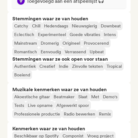
Toegevoegd aan een afspeellijst
Stemmingen waar ze van houden
Catchy
Chill
Hedendaags
Nieuwsgierig
Downbeat
Eclectisch
Experimenteel
Goede vibraties
Intens
Mainstream
Dromerig
Origineel
Provocerend
Romantisch
Eenvoudig
Verrassend
Upbeat
Stemmingen waar ze ook open voor staan
Authentiek
Creatief
Indie
Zinvolle teksten
Tropical
Boeiend
Muzikale kenmerken waar ze van houden
Akoestische gitaar
Beatmaker
Slaat
Met
Demo's
Tests
Live opname
Afgewerkt spoor
Professionele productie
Radio bewerken
Remix
Kenmerken waar ze van houden
Beschikbaar op Spotify
Componist
Vroeg project