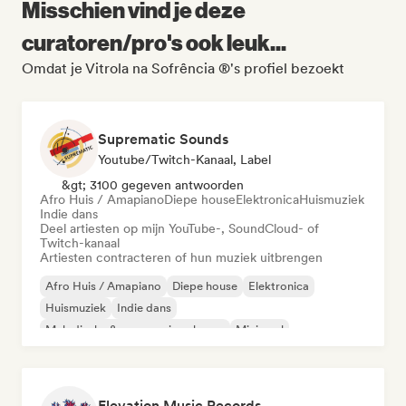
Misschien vind je deze
curatoren/pro's ook leuk...
Omdat je Vitrola na Sofrência ®'s profiel bezoekt
Suprematic Sounds
Youtube/Twitch-Kanaal, Label
&gt; 3100 gegeven antwoorden
Afro Huis / Amapiano
Diepe house
Elektronica
Huismuziek
Indie dans
Deel artiesten op mijn YouTube-, SoundCloud- of
Twitch-kanaal
Artiesten contracteren of hun muziek uitbrengen
Afro Huis / Amapiano
Diepe house
Elektronica
Huismuziek
Indie dans
Melodische & progressieve house
Minimaal
Organische house / downtempo
Elevation Music Records