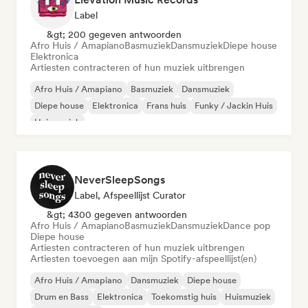
Label
&gt; 200 gegeven antwoorden
Afro Huis / Amapiano
Basmuziek
Dansmuziek
Diepe house
Elektronica
Artiesten contracteren of hun muziek uitbrengen
Afro Huis / Amapiano
Basmuziek
Dansmuziek
Diepe house
Elektronica
Frans huis
Funky / Jackin Huis
Huismuziek
NeverSleepSongs
Label, Afspeellijst Curator
&gt; 4300 gegeven antwoorden
Afro Huis / Amapiano
Basmuziek
Dansmuziek
Dance pop
Diepe house
Artiesten contracteren of hun muziek uitbrengen
Artiesten toevoegen aan mijn Spotify-afspeellijst(en)
Afro Huis / Amapiano
Dansmuziek
Diepe house
Drum en Bass
Elektronica
Toekomstig huis
Huismuziek