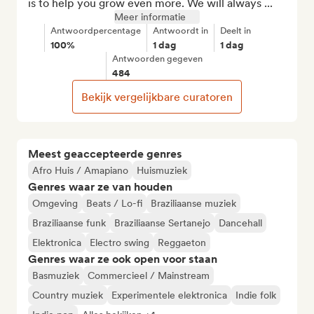
is to help you grow even more. We will always ...
Meer informatie
Antwoordpercentage
Antwoordt in
Deelt in
100%
1 dag
1 dag
Antwoorden gegeven
484
Bekijk vergelijkbare curatoren
Meest geaccepteerde genres
Afro Huis / Amapiano
Huismuziek
Genres waar ze van houden
Omgeving
Beats / Lo-fi
Braziliaanse muziek
Braziliaanse funk
Braziliaanse Sertanejo
Dancehall
Elektronica
Electro swing
Reggaeton
Genres waar ze ook open voor staan
Basmuziek
Commercieel / Mainstream
Country muziek
Experimentele elektronica
Indie folk