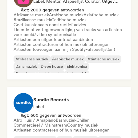
Label, Mentor, Afspeellijst Curator, Uitgever, Sync Supervisor
&gt; 2000 gegeven antwoorden
Afrikaanse muziek
Arabische muziek
Aziatische muziek
Braziliaanse muziek
Caribische muziek
Geef kunstenaars constructief advies
Licentie of vertegenwoordiging van tracks van artiesten
voor beeld/video synchronisatie
Artiesten een uitgeefcontract aanbieden
Artiesten contracteren of hun muziek uitbrengen
Artiesten toevoegen aan mijn Spotify-afspeellijst(en)
Afrikaanse muziek
Arabische muziek
Aziatische muziek
Dansmuziek
Diepe house
Elektronica
Experimentele elektronica
Huismuziek
Sundle Records
Label
&gt; 600 gegeven antwoorden
Afro Huis / Amapiano
Basmuziek
Chillen
Commercieel / Mainstream
Country muziek
Artiesten contracteren of hun muziek uitbrengen