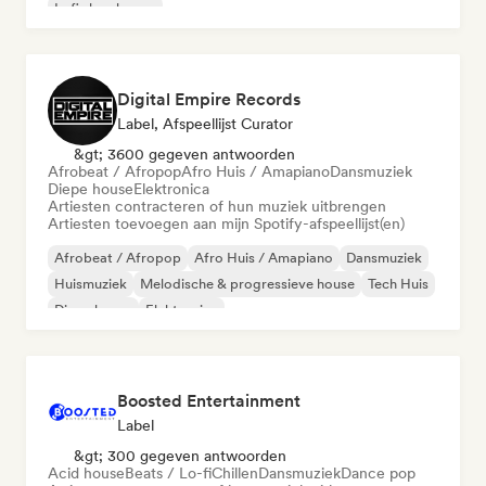
Lofi slaapkamer
Digital Empire Records
Label, Afspeellijst Curator
&gt; 3600 gegeven antwoorden
Afrobeat / Afropop
Afro Huis / Amapiano
Dansmuziek
Diepe house
Elektronica
Artiesten contracteren of hun muziek uitbrengen
Artiesten toevoegen aan mijn Spotify-afspeellijst(en)
Afrobeat / Afropop
Afro Huis / Amapiano
Dansmuziek
Huismuziek
Melodische & progressieve house
Tech Huis
Diepe house
Elektronica
Boosted Entertainment
Label
&gt; 300 gegeven antwoorden
Acid house
Beats / Lo-fi
Chillen
Dansmuziek
Dance pop