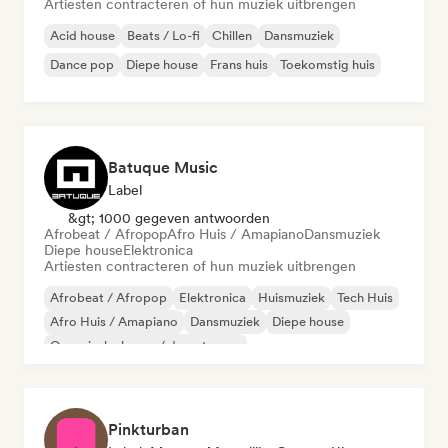
Artiesten contracteren of hun muziek uitbrengen
Acid house
Beats / Lo-fi
Chillen
Dansmuziek
Dance pop
Diepe house
Frans huis
Toekomstig huis
Batuque Music
Label
&gt; 1000 gegeven antwoorden
Afrobeat / Afropop
Afro Huis / Amapiano
Dansmuziek
Diepe house
Elektronica
Artiesten contracteren of hun muziek uitbrengen
Afrobeat / Afropop
Elektronica
Huismuziek
Tech Huis
Afro Huis / Amapiano
Dansmuziek
Diepe house
Organische house / downtempo
Pinkturban