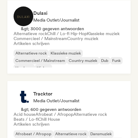
Dulaxi
Media Outlet/Journalist
&gt; 3000 gegeven antwoorden
Alternatieve rock
Chill / Lo-fi Hip-Hop
Klassieke muziek
Commercieel / Mainstream
Country muziek
Artikelen schrijven
Alternatieve rock
Klassieke muziek
Commercieel / Mainstream
Country muziek
Dub
Funk
Hardcore
Hiphop
Tracktor
Media Outlet/Journalist
&gt; 600 gegeven antwoorden
Acid house
Afrobeat / Afropop
Alternatieve rock
Beats / Lo-fi
Chill House
Artikelen schrijven
Afrobeat / Afropop
Alternatieve rock
Dansmuziek