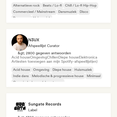
Alternatieve rock
Beats / Lo-fi
Chill / Lo-fi Hip-Hop
Commercieel / Mainstream
Dansmuziek
Disco
Droompop
Huismuziek
N3UX
Afspeellijst Curator
&gt; 2800 gegeven antwoorden
Acid house
Omgeving
Chillen
Diepe house
Elektronica
Artiesten toevoegen aan mijn Spotify-afspeellijst(en)
Acid house
Omgeving
Diepe house
Huismuziek
Indie dans
Melodische & progressieve house
Minimaal
Organische house / downtempo
Sungate Records
Label