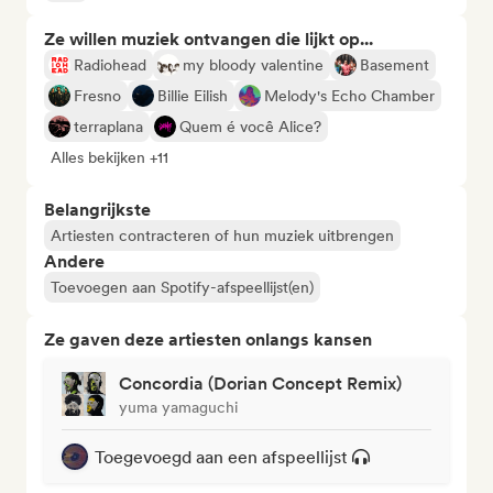
Ze willen muziek ontvangen die lijkt op...
Radiohead
my bloody valentine
Basement
Fresno
Billie Eilish
Melody's Echo Chamber
terraplana
Quem é você Alice?
Alles bekijken +11
Belangrijkste
Artiesten contracteren of hun muziek uitbrengen
Andere
Toevoegen aan Spotify-afspeellijst(en)
Ze gaven deze artiesten onlangs kansen
Concordia (Dorian Concept Remix)
yuma yamaguchi
Toegevoegd aan een afspeellijst