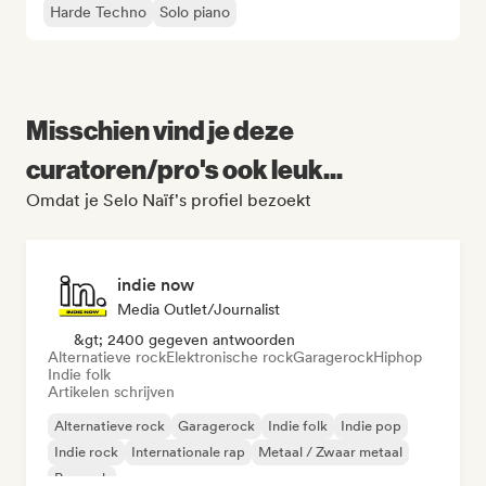
Harde Techno
Solo piano
Misschien vind je deze
curatoren/pro's ook leuk...
Omdat je Selo Naïf's profiel bezoekt
indie now
Media Outlet/Journalist
&gt; 2400 gegeven antwoorden
Alternatieve rock
Elektronische rock
Garagerock
Hiphop
Indie folk
Artikelen schrijven
Alternatieve rock
Garagerock
Indie folk
Indie pop
Indie rock
Internationale rap
Metaal / Zwaar metaal
Poprock