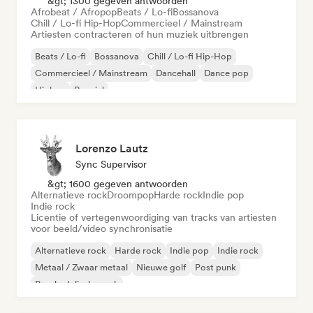
&gt; 1300 gegeven antwoorden
Afrobeat / Afropop
Beats / Lo-fi
Bossanova
Chill / Lo-fi Hip-Hop
Commercieel / Mainstream
Artiesten contracteren of hun muziek uitbrengen
Beats / Lo-fi
Bossanova
Chill / Lo-fi Hip-Hop
Commercieel / Mainstream
Dancehall
Dance pop
Hiphop
Popziel
Lorenzo Lautz
Sync Supervisor
&gt; 1600 gegeven antwoorden
Alternatieve rock
Droompop
Harde rock
Indie pop
Indie rock
Licentie of vertegenwoordiging van tracks van artiesten
voor beeld/video synchronisatie
Alternatieve rock
Harde rock
Indie pop
Indie rock
Metaal / Zwaar metaal
Nieuwe golf
Post punk
Psychedelische rock