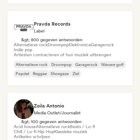
Pravda Records
Label
&gt; 800 gegeven antwoorden
Alternatieve rock
Droompop
Elektronica
Garagerock
Indie pop
Artiesten contracteren of hun muziek uitbrengen
Alternatieve rock
Droompop
Garagerock
Nieuwe golf
Popziel
Reggae
Shoegaze
Ziel
Zoila Antonio
Media Outlet/Journalist
&gt; 100 gegeven antwoorden
Acid house
Alternatieve rock
Beats / Lo-fi
Chill / Lo-fi Hip-Hop
Klassieke muziek
Artikelen schrijven