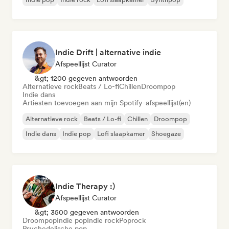
Indie Drift | alternative indie
Afspeellijst Curator
&gt; 1200 gegeven antwoorden
Alternatieve rock
Beats / Lo-fi
Chillen
Droompop
Indie dans
Artiesten toevoegen aan mijn Spotify-afspeellijst(en)
Alternatieve rock
Beats / Lo-fi
Chillen
Droompop
Indie dans
Indie pop
Lofi slaapkamer
Shoegaze
Indie Therapy :)
Afspeellijst Curator
&gt; 3500 gegeven antwoorden
Droompop
Indie pop
Indie rock
Poprock
Psychedelische pop