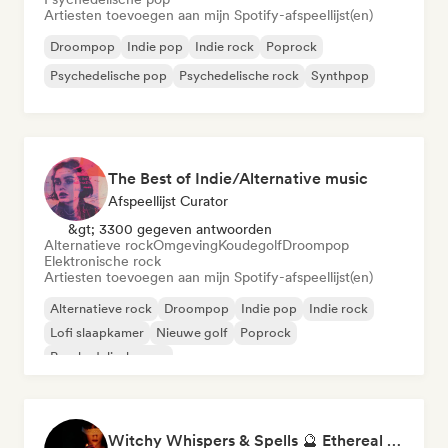
Artiesten toevoegen aan mijn Spotify-afspeellijst(en)
Droompop
Indie pop
Indie rock
Poprock
Psychedelische pop
Psychedelische rock
Synthpop
The Best of Indie/Alternative music
Afspeellijst Curator
&gt; 3300 gegeven antwoorden
Alternatieve rock
Omgeving
Koudegolf
Droompop
Elektronische rock
Artiesten toevoegen aan mijn Spotify-afspeellijst(en)
Alternatieve rock
Droompop
Indie pop
Indie rock
Lofi slaapkamer
Nieuwe golf
Poprock
Psychedelische pop
Witchy Whispers & Spells 🔮 Ethereal Art Pop & Dream Pop