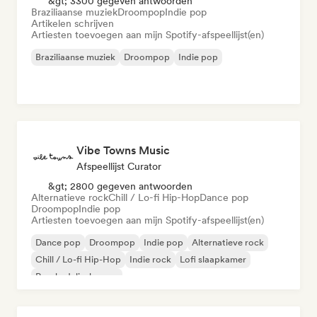
&gt; 3300 gegeven antwoorden
Braziliaanse muziek
Droompop
Indie pop
Artikelen schrijven
Artiesten toevoegen aan mijn Spotify-afspeellijst(en)
Braziliaanse muziek
Droompop
Indie pop
Vibe Towns Music
Afspeellijst Curator
&gt; 2800 gegeven antwoorden
Alternatieve rock
Chill / Lo-fi Hip-Hop
Dance pop
Droompop
Indie pop
Artiesten toevoegen aan mijn Spotify-afspeellijst(en)
Dance pop
Droompop
Indie pop
Alternatieve rock
Chill / Lo-fi Hip-Hop
Indie rock
Lofi slaapkamer
Psychedelische pop