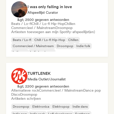
I was only falling in love
Afspeellijst Curator
&gt; 2500 gegeven antwoorden
Beats / Lo-fi
Chill / Lo-fi Hip-Hop
Chillen
Commercieel / Mainstream
Droompop
Artiesten toevoegen aan mijn Spotify-afspeellijst(en)
Beats / Lo-fi
Chill / Lo-fi Hip-Hop
Chillen
Commercieel / Mainstream
Droompop
Indie folk
Indie pop
Lofi slaapkamer
TURTLENEK
Media Outlet/Journalist
&gt; 2200 gegeven antwoorden
Alternatieve rock
Commercieel / Mainstream
Dance pop
Disco
Droompop
Artikelen schrijven
Droompop
Elektronica
Elektropop
Indie dans
Indie pop
Indie rock
Lofi slaapkamer
Synthpop