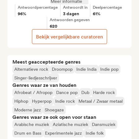
Meer informatie
Antwoordpercentage
Antwoordt in
Deelpercentage
96%
3 dagen
61%
Antwoorden gegeven
620
Bekijk vergelijkbare curatoren
Meest geaccepteerde genres
Alternatieve rock
Droompop
Indie India
Indie pop
Singer-liedjesschrijver
Genres waar ze van houden
Afrobeat / Afropop
Dance pop
Dub
Harde rock
Hiphop
Hyperpop
Indie rock
Metaal / Zwaar metaal
Moderne jazz
Shoegaze
Genres waar ze ook open voor staan
Arabische muziek
Aziatische muziek
Dansmuziek
Drum en Bass
Experimentele jazz
Indie folk