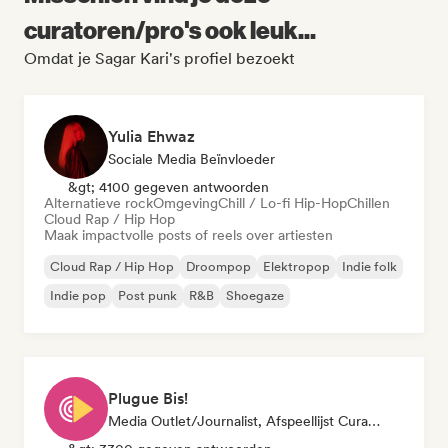
curatoren/pro's ook leuk...
Omdat je Sagar Kari's profiel bezoekt
Yulia Ehwaz
Sociale Media Beïnvloeder
&gt; 4100 gegeven antwoorden
Alternatieve rock
Omgeving
Chill / Lo-fi Hip-Hop
Chillen
Cloud Rap / Hip Hop
Maak impactvolle posts of reels over artiesten
Cloud Rap / Hip Hop
Droompop
Elektropop
Indie folk
Indie pop
Post punk
R&B
Shoegaze
Plugue Bis!
Media Outlet/Journalist, Afspeellijst Curator