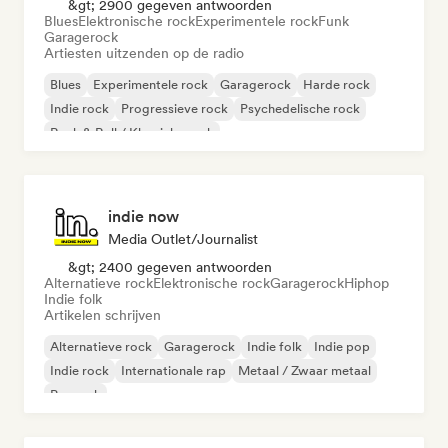
&gt; 2900 gegeven antwoorden
Blues
Elektronische rock
Experimentele rock
Funk
Garagerock
Artiesten uitzenden op de radio
Blues
Experimentele rock
Garagerock
Harde rock
Indie rock
Progressieve rock
Psychedelische rock
Rock & Roll / Klassieke rock
indie now
Media Outlet/Journalist
&gt; 2400 gegeven antwoorden
Alternatieve rock
Elektronische rock
Garagerock
Hiphop
Indie folk
Artikelen schrijven
Alternatieve rock
Garagerock
Indie folk
Indie pop
Indie rock
Internationale rap
Metaal / Zwaar metaal
Poprock