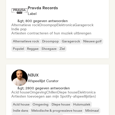
Pravda Records
Label
&gt; 800 gegeven antwoorden
Alternatieve rock
Droompop
Elektronica
Garagerock
Indie pop
Artiesten contracteren of hun muziek uitbrengen
Alternatieve rock
Droompop
Garagerock
Nieuwe golf
Popziel
Reggae
Shoegaze
Ziel
N3UX
Afspeellijst Curator
&gt; 2800 gegeven antwoorden
Acid house
Omgeving
Chillen
Diepe house
Elektronica
Artiesten toevoegen aan mijn Spotify-afspeellijst(en)
Acid house
Omgeving
Diepe house
Huismuziek
Indie dans
Melodische & progressieve house
Minimaal