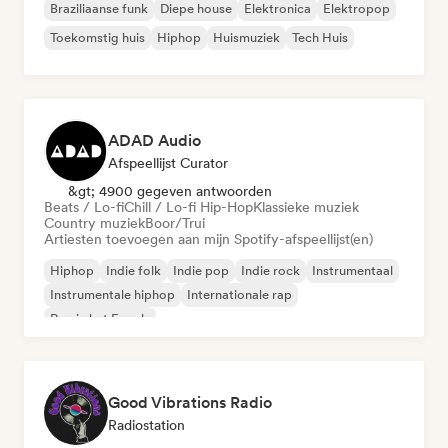
Braziliaanse funk
Diepe house
Elektronica
Elektropop
Toekomstig huis
Hiphop
Huismuziek
Tech Huis
ADAD Audio
Afspeellijst Curator
&gt; 4900 gegeven antwoorden
Beats / Lo-fi
Chill / Lo-fi Hip-Hop
Klassieke muziek
Country muziek
Boor/Trui
Artiesten toevoegen aan mijn Spotify-afspeellijst(en)
Hiphop
Indie folk
Indie pop
Indie rock
Instrumentaal
Instrumentale hiphop
Internationale rap
Rap in het Engels
Good Vibrations Radio
Radiostation