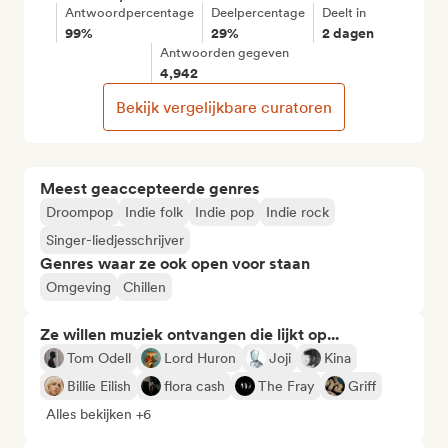
Antwoordpercentage
Deelpercentage
Deelt in
99%
29%
2 dagen
Antwoorden gegeven
4,942
Bekijk vergelijkbare curatoren
Meest geaccepteerde genres
Droompop
Indie folk
Indie pop
Indie rock
Singer-liedjesschrijver
Genres waar ze ook open voor staan
Omgeving
Chillen
Ze willen muziek ontvangen die lijkt op...
Tom Odell
Lord Huron
Joji
Kina
Billie Eilish
flora cash
The Fray
Griff
Alles bekijken +6