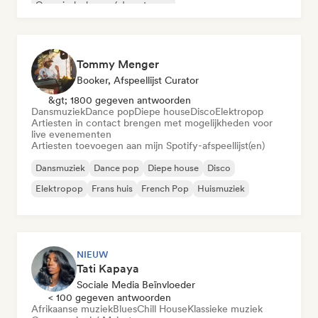
Organische house / downtempo
Tommy Menger
Booker, Afspeellijst Curator
&gt; 1800 gegeven antwoorden
Dansmuziek
Dance pop
Diepe house
Disco
Elektropop
Artiesten in contact brengen met mogelijkheden voor
live evenementen
Artiesten toevoegen aan mijn Spotify-afspeellijst(en)
Dansmuziek
Dance pop
Diepe house
Disco
Elektropop
Frans huis
French Pop
Huismuziek
NIEUW
Tati Kapaya
Sociale Media Beïnvloeder
< 100 gegeven antwoorden
Afrikaanse muziek
Blues
Chill House
Klassieke muziek