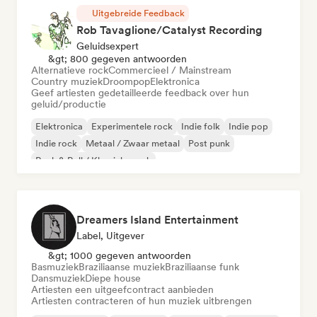
Uitgebreide Feedback
Rob Tavaglione/Catalyst Recording
Geluidsexpert
&gt; 800 gegeven antwoorden
Alternatieve rock
Commercieel / Mainstream
Country muziek
Droompop
Elektronica
Geef artiesten gedetailleerde feedback over hun
geluid/productie
Elektronica
Experimentele rock
Indie folk
Indie pop
Indie rock
Metaal / Zwaar metaal
Post punk
Rock & Roll / Klassieke rock
Dreamers Island Entertainment
Label, Uitgever
&gt; 1000 gegeven antwoorden
Basmuziek
Braziliaanse muziek
Braziliaanse funk
Dansmuziek
Diepe house
Artiesten een uitgeefcontract aanbieden
Artiesten contracteren of hun muziek uitbrengen