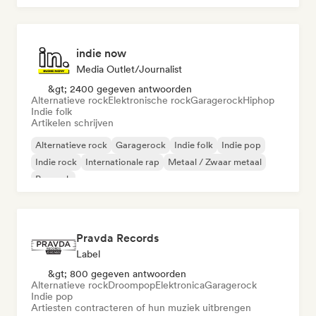
indie now
Media Outlet/Journalist
&gt; 2400 gegeven antwoorden
Alternatieve rock
Elektronische rock
Garagerock
Hiphop
Indie folk
Artikelen schrijven
Alternatieve rock
Garagerock
Indie folk
Indie pop
Indie rock
Internationale rap
Metaal / Zwaar metaal
Poprock
Pravda Records
Label
&gt; 800 gegeven antwoorden
Alternatieve rock
Droompop
Elektronica
Garagerock
Indie pop
Artiesten contracteren of hun muziek uitbrengen