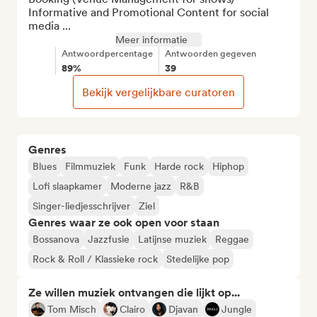
Informative and Promotional Content for social 
media ...
Meer informatie
Antwoordpercentage
Antwoorden gegeven
89%
39
Bekijk vergelijkbare curatoren
Genres
Blues
Filmmuziek
Funk
Harde rock
Hiphop
Lofi slaapkamer
Moderne jazz
R&B
Singer-liedjesschrijver
Ziel
Genres waar ze ook open voor staan
Bossanova
Jazzfusie
Latijnse muziek
Reggae
Rock & Roll / Klassieke rock
Stedelijke pop
Ze willen muziek ontvangen die lijkt op...
Tom Misch
Clairo
Djavan
Jungle