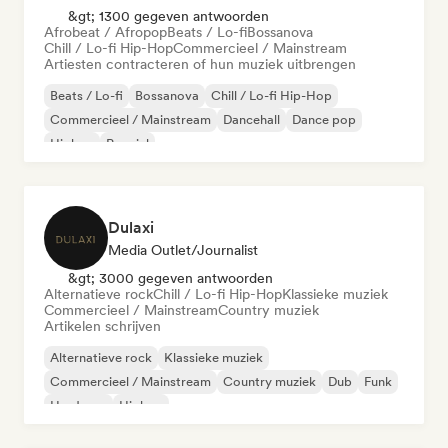
&gt; 1300 gegeven antwoorden
Afrobeat / Afropop
Beats / Lo-fi
Bossanova
Chill / Lo-fi Hip-Hop
Commercieel / Mainstream
Artiesten contracteren of hun muziek uitbrengen
Beats / Lo-fi
Bossanova
Chill / Lo-fi Hip-Hop
Commercieel / Mainstream
Dancehall
Dance pop
Hiphop
Popziel
Dulaxi
Media Outlet/Journalist
&gt; 3000 gegeven antwoorden
Alternatieve rock
Chill / Lo-fi Hip-Hop
Klassieke muziek
Commercieel / Mainstream
Country muziek
Artikelen schrijven
Alternatieve rock
Klassieke muziek
Commercieel / Mainstream
Country muziek
Dub
Funk
Hardcore
Hiphop