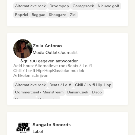
Alternatieve rock
Droompop
Garagerock
Nieuwe golf
Popziel
Reggae
Shoegaze
Ziel
Zoila Antonio
Media Outlet/Journalist
&gt; 100 gegeven antwoorden
Acid house
Alternatieve rock
Beats / Lo-fi
Chill / Lo-fi Hip-Hop
Klassieke muziek
Artikelen schrijven
Alternatieve rock
Beats / Lo-fi
Chill / Lo-fi Hip-Hop
Commercieel / Mainstream
Dansmuziek
Disco
Droompop
Huismuziek
Sungate Records
Label