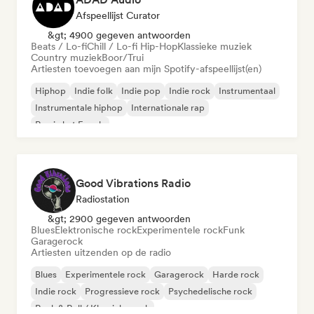
Afspeellijst Curator
&gt; 4900 gegeven antwoorden
Beats / Lo-fi
Chill / Lo-fi Hip-Hop
Klassieke muziek
Country muziek
Boor/Trui
Artiesten toevoegen aan mijn Spotify-afspeellijst(en)
Hiphop
Indie folk
Indie pop
Indie rock
Instrumentaal
Instrumentale hiphop
Internationale rap
Rap in het Engels
Good Vibrations Radio
Radiostation
&gt; 2900 gegeven antwoorden
Blues
Elektronische rock
Experimentele rock
Funk
Garagerock
Artiesten uitzenden op de radio
Blues
Experimentele rock
Garagerock
Harde rock
Indie rock
Progressieve rock
Psychedelische rock
Rock & Roll / Klassieke rock