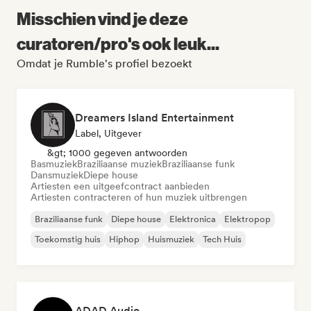
Misschien vind je deze
curatoren/pro's ook leuk...
Omdat je Rumble's profiel bezoekt
Dreamers Island Entertainment
Label, Uitgever
&gt; 1000 gegeven antwoorden
Basmuziek
Braziliaanse muziek
Braziliaanse funk
Dansmuziek
Diepe house
Artiesten een uitgeefcontract aanbieden
Artiesten contracteren of hun muziek uitbrengen
Braziliaanse funk
Diepe house
Elektronica
Elektropop
Toekomstig huis
Hiphop
Huismuziek
Tech Huis
ADAD Audio