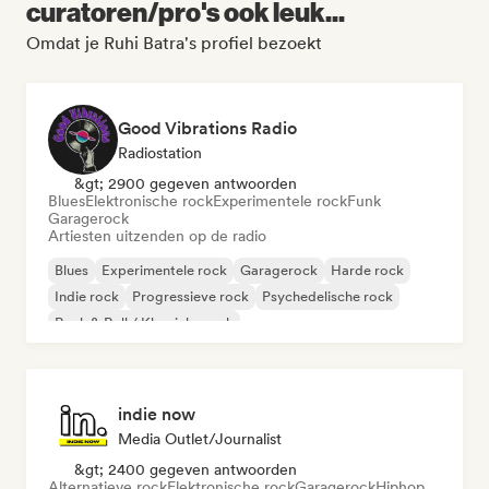
curatoren/pro's ook leuk...
Omdat je Ruhi Batra's profiel bezoekt
Good Vibrations Radio
Radiostation
&gt; 2900 gegeven antwoorden
Blues
Elektronische rock
Experimentele rock
Funk
Garagerock
Artiesten uitzenden op de radio
Blues
Experimentele rock
Garagerock
Harde rock
Indie rock
Progressieve rock
Psychedelische rock
Rock & Roll / Klassieke rock
indie now
Media Outlet/Journalist
&gt; 2400 gegeven antwoorden
Alternatieve rock
Elektronische rock
Garagerock
Hiphop