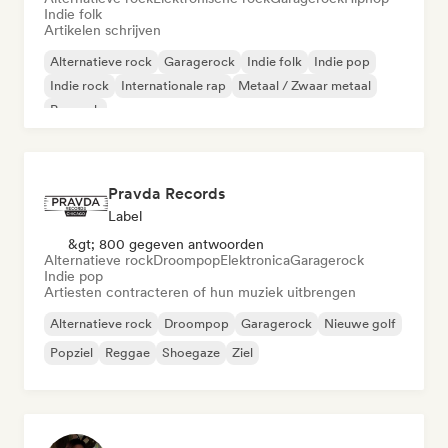
Indie folk
Artikelen schrijven
Alternatieve rock
Garagerock
Indie folk
Indie pop
Indie rock
Internationale rap
Metaal / Zwaar metaal
Poprock
Pravda Records
Label
&gt; 800 gegeven antwoorden
Alternatieve rock
Droompop
Elektronica
Garagerock
Indie pop
Artiesten contracteren of hun muziek uitbrengen
Alternatieve rock
Droompop
Garagerock
Nieuwe golf
Popziel
Reggae
Shoegaze
Ziel