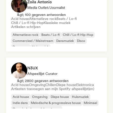
Zoila Antonio
Media Outlet/Journalist
&gt; 100 gegeven antwoorden
Acid house
Alternatieve rock
Beats / Lo-fi
Chill / Lo-fi Hip-Hop
Klassieke muziek
Artikelen schrijven
Alternatieve rock
Beats / Lo-fi
Chill / Lo-fi Hip-Hop
Commercieel / Mainstream
Dansmuziek
Disco
Droompop
Huismuziek
N3UX
Afspeellijst Curator
&gt; 2800 gegeven antwoorden
Acid house
Omgeving
Chillen
Diepe house
Elektronica
Artiesten toevoegen aan mijn Spotify-afspeellijst(en)
Acid house
Omgeving
Diepe house
Huismuziek
Indie dans
Melodische & progressieve house
Minimaal
Organische house / downtempo