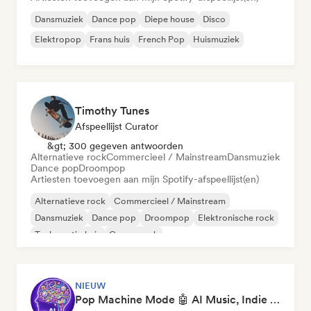
Dansmuziek
Dance pop
Diepe house
Disco
Elektropop
Frans huis
French Pop
Huismuziek
Timothy Tunes
Afspeellijst Curator
&gt; 300 gegeven antwoorden
Alternatieve rock
Commercieel / Mainstream
Dansmuziek
Dance pop
Droompop
Artiesten toevoegen aan mijn Spotify-afspeellijst(en)
Alternatieve rock
Commercieel / Mainstream
Dansmuziek
Dance pop
Droompop
Elektronische rock
Toekomstig huis
Garagerock
NIEUW
Pop Machine Mode 🤖 AI Music, Indie Pop & Dream Pop