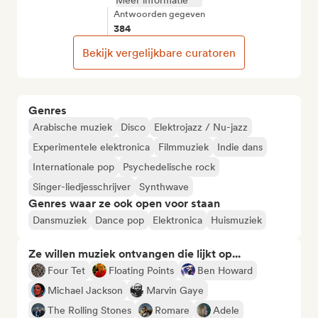
Meer informatie
Antwoorden gegeven
384
Bekijk vergelijkbare curatoren
Genres
Arabische muziek
Disco
Elektrojazz / Nu-jazz
Experimentele elektronica
Filmmuziek
Indie dans
Internationale pop
Psychedelische rock
Singer-liedjesschrijver
Synthwave
Genres waar ze ook open voor staan
Dansmuziek
Dance pop
Elektronica
Huismuziek
Ze willen muziek ontvangen die lijkt op...
Four Tet
Floating Points
Ben Howard
Michael Jackson
Marvin Gaye
The Rolling Stones
Romare
Adele