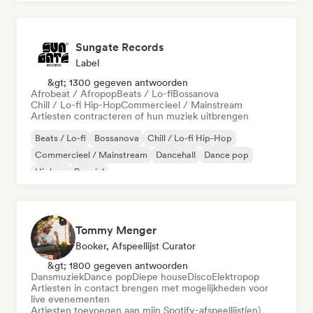
Sungate Records
Label
&gt; 1300 gegeven antwoorden
Afrobeat / Afropop
Beats / Lo-fi
Bossanova
Chill / Lo-fi Hip-Hop
Commercieel / Mainstream
Artiesten contracteren of hun muziek uitbrengen
Beats / Lo-fi
Bossanova
Chill / Lo-fi Hip-Hop
Commercieel / Mainstream
Dancehall
Dance pop
Hiphop
Popziel
Tommy Menger
Booker, Afspeellijst Curator
&gt; 1800 gegeven antwoorden
Dansmuziek
Dance pop
Diepe house
Disco
Elektropop
Artiesten in contact brengen met mogelijkheden voor
live evenementen
Artiesten toevoegen aan mijn Spotify-afspeellijst(en)