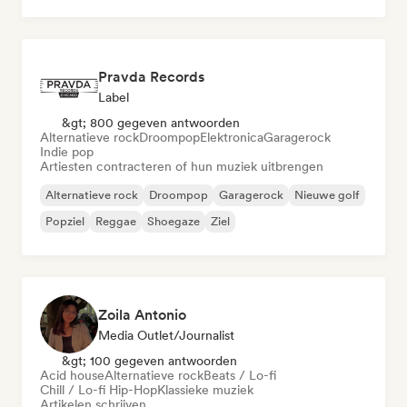
Poprock
Pravda Records
Label
&gt; 800 gegeven antwoorden
Alternatieve rock
Droompop
Elektronica
Garagerock
Indie pop
Artiesten contracteren of hun muziek uitbrengen
Alternatieve rock
Droompop
Garagerock
Nieuwe golf
Popziel
Reggae
Shoegaze
Ziel
Zoila Antonio
Media Outlet/Journalist
&gt; 100 gegeven antwoorden
Acid house
Alternatieve rock
Beats / Lo-fi
Chill / Lo-fi Hip-Hop
Klassieke muziek
Artikelen schrijven