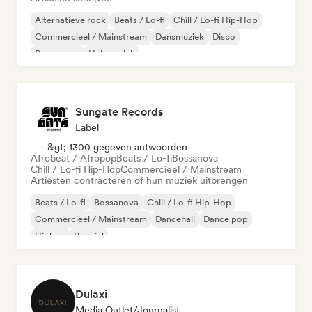
Alternatieve rock
Beats / Lo-fi
Chill / Lo-fi Hip-Hop
Commercieel / Mainstream
Dansmuziek
Disco
Droompop
Huismuziek
Sungate Records
Label
&gt; 1300 gegeven antwoorden
Afrobeat / Afropop
Beats / Lo-fi
Bossanova
Chill / Lo-fi Hip-Hop
Commercieel / Mainstream
Artiesten contracteren of hun muziek uitbrengen
Beats / Lo-fi
Bossanova
Chill / Lo-fi Hip-Hop
Commercieel / Mainstream
Dancehall
Dance pop
Hiphop
Popziel
Dulaxi
Media Outlet/Journalist