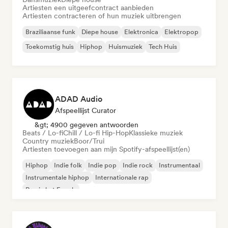
Artiesten een uitgeefcontract aanbieden
Artiesten contracteren of hun muziek uitbrengen
Braziliaanse funk
Diepe house
Elektronica
Elektropop
Toekomstig huis
Hiphop
Huismuziek
Tech Huis
ADAD Audio
Afspeellijst Curator
&gt; 4900 gegeven antwoorden
Beats / Lo-fi
Chill / Lo-fi Hip-Hop
Klassieke muziek
Country muziek
Boor/Trui
Artiesten toevoegen aan mijn Spotify-afspeellijst(en)
Hiphop
Indie folk
Indie pop
Indie rock
Instrumentaal
Instrumentale hiphop
Internationale rap
Rap in het Engels