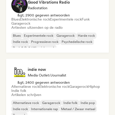
Good Vibrations Radio
Radiostation
&gt; 2900 gegeven antwoorden
Blues
Elektronische rock
Experimentele rock
Funk
Garagerock
Artiesten uitzenden op de radio
Blues
Experimentele rock
Garagerock
Harde rock
Indie rock
Progressieve rock
Psychedelische rock
Rock & Roll / Klassieke rock
indie now
Media Outlet/Journalist
&gt; 2400 gegeven antwoorden
Alternatieve rock
Elektronische rock
Garagerock
Hiphop
Indie folk
Artikelen schrijven
Alternatieve rock
Garagerock
Indie folk
Indie pop
Indie rock
Internationale rap
Metaal / Zwaar metaal