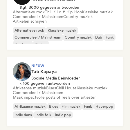
&gt; 3000 gegeven antwoorden
Alternatieve rock
Chill / Lo-fi Hip-Hop
Klassieke muziek
Commercieel / Mainstream
Country muziek
Artikelen schrijven
Alternatieve rock
Klassieke muziek
Commercieel / Mainstream
Country muziek
Dub
Funk
Hardcore
Hiphop
NIEUW
Tati Kapaya
Sociale Media Beïnvloeder
< 100 gegeven antwoorden
Afrikaanse muziek
Blues
Chill House
Klassieke muziek
Commercieel / Mainstream
Maak impactvolle posts of reels over artiesten
Afrikaanse muziek
Blues
Filmmuziek
Funk
Hyperpop
Indie dans
Indie folk
Indie pop